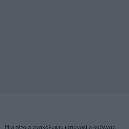
Μια τέτοια ανακάλυψη, κατανοεί ο καθένας,