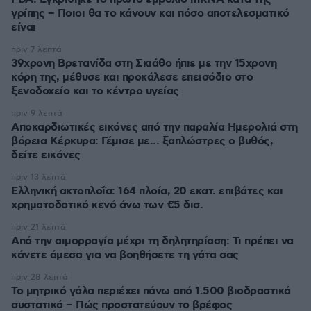
γρίπης – Ποιοι θα το κάνουν και πόσο αποτελεσματικό
είναι
πριν 7 λεπτά
39χρονη Βρετανίδα στη Σκιάθο ήπιε με την 15χρονη
κόρη της, μέθυσε και προκάλεσε επεισόδιο στο
ξενοδοχείο και το κέντρο υγείας
πριν 9 λεπτά
Αποκαρδιωτικές εικόνες από την παραλία Ημερολιά στη
βόρεια Κέρκυρα: Γέμισε με... ξαπλώστρες ο βυθός,
δείτε εικόνες
πριν 13 λεπτά
Ελληνική ακτοπλοΐα: 164 πλοία, 20 εκατ. επιβάτες και
χρηματοδοτικό κενό άνω των €5 δισ.
πριν 21 λεπτά
Από την αιμορραγία μέχρι τη δηλητηρίαση: Τι πρέπει να
κάνετε άμεσα για να βοηθήσετε τη γάτα σας
πριν 28 λεπτά
Το μητρικό γάλα περιέχει πάνω από 1.500 βιοδραστικά
συστατικά – Πώς προστατεύουν το βρέφος