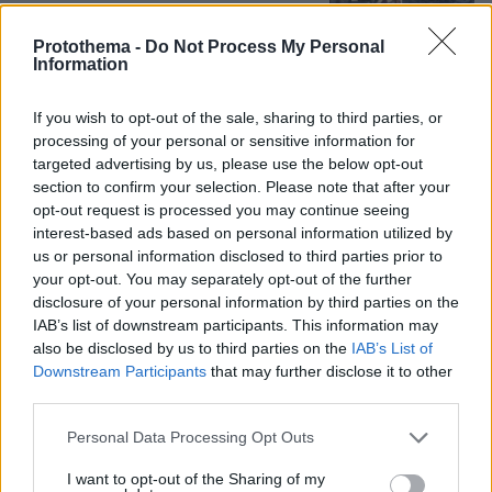
Protothema -
Do Not Process My Personal
Το μεγάλο παζάρι με τους
Information
ανεξάρτητους: Με ποια κόμματα
φλερτάρουν οι βουλευτές που δεν
If you wish to opt-out of the sale, sharing to third parties, or
έχουν στέγη
processing of your personal or sensitive information for
34
06.08.2026, 09:55
targeted advertising by us, please use the below opt-out
section to confirm your selection. Please note that after your
opt-out request is processed you may continue seeing
interest-based ads based on personal information utilized by
Η εξομολόγηση της συζύγου του
us or personal information disclosed to third parties prior to
Κώστα Σόμμερ: Ανησυχώ μήπως
your opt-out. You may separately opt-out of the further
ξεχάσει πόσο πολύ τον χρειαζόμαστε
disclosure of your personal information by third parties on the
και πόσο τον αγαπάμε
IAB’s list of downstream participants. This information may
also be disclosed by us to third parties on the
IAB’s List of
30
05.08.2026, 20:15
Downstream Participants
that may further disclose it to other
third parties.
Please note that this website/app uses one or more Google
Personal Data Processing Opt Outs
Χιροσίμα 6 Αυγούστου 1945: Όταν το
services and may gather and store information including but
«Μικρό Αγόρι» σκότωσε 80.000
not limited to your visit or usage behaviour. You may click to
I want to opt-out of the Sharing of my
ανθρώπους