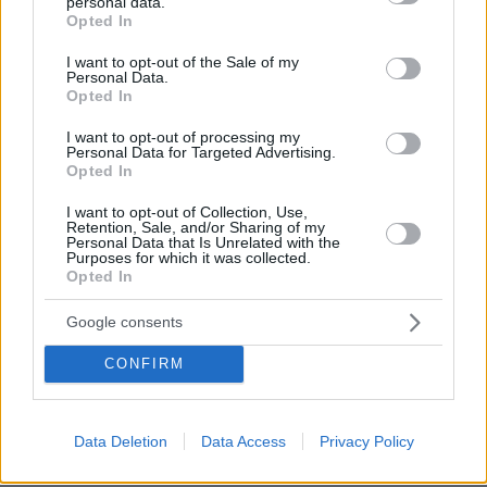
personal data.
grant or deny consent to Google and its third-party tags to
Opted In
112
06.08.2026, 07:56
use your data for below specified purposes in below Google
consent section.
I want to opt-out of the Sale of my
Personal Data.
Opted In
I want to opt-out of processing my
Άγριο διπλό έγκλημα στην Ταϊλάνδη:
Personal Data for Targeted Advertising.
Σκότωσαν δύο αδέλφια από τη Ρωσία
Opted In
για τη μηχανή τους και μια οικογένεια
για το φορτηγάκι της
I want to opt-out of Collection, Use,
Retention, Sale, and/or Sharing of my
21
06.08.2026, 09:29
Personal Data that Is Unrelated with the
Purposes for which it was collected.
Opted In
Google consents
Εν ψυχρώ δολοφονία ζευγαριού σε
μπαρ στην Κολομβία: Η γυναίκα
CONFIRM
προσπάθησε να προστατεύσει τον
άνδρα της, ήταν γονείς 6χρονου
κοριτσιού, δείτε βίντεο
Data Deletion
Data Access
Privacy Policy
12
06.08.2026, 06:25