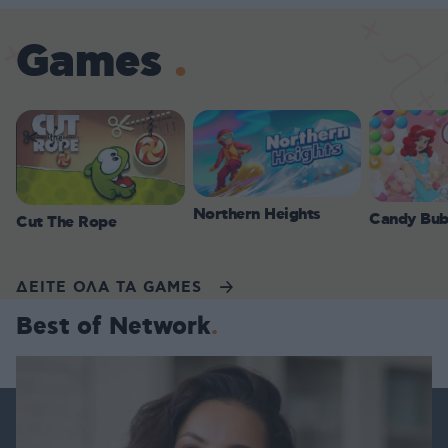
Games
Northern Heights
Candy Bub
Cut The Rope
ΔΕΙΤΕ ΟΛΑ ΤΑ GAMES
Best of Network