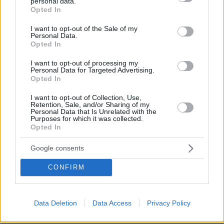
personal data.
grant or deny consent to Google and its third-party tags to
διακρίβωση της δράσης των μελών της
Opted In
use your data for below specified purposes in below Google
οργάνωσης.
consent section.
I want to opt-out of the Sale of my
Personal Data.
Opted In
Παράλληλα, προέκυψε η επιχειρησιακή δομή
και επαγγελματική υποδομή την οποία
I want to opt-out of processing my
Personal Data for Targeted Advertising.
διέθεταν, η οποία εξασφάλιζε την αδιάλειπτη
Opted In
στο χρόνο εγκληματική τους δράση και
I want to opt-out of Collection, Use,
συγκεκριμένα τη μεταφορά και διακίνηση
Retention, Sale, and/or Sharing of my
μεγάλων ποσοτήτων κοκαΐνης, από την οποία
Personal Data that Is Unrelated with the
Purposes for which it was collected.
αποκόμισαν υπέρογκα παράνομα έσοδα που
Opted In
ξεπερνούν τα -5.000.000- €.
Google consents
Παράλληλα διακριβώθηκε ο ρόλος καθενός
CONFIRM
από τα μέλη της οργάνωσης, ως εξής:
48χρονος, είχε αναλάβει τη διεύθυνση και
Data Deletion
Data Access
Privacy Policy
κατεύθυνση της εγκληματικής οργάνωσης και