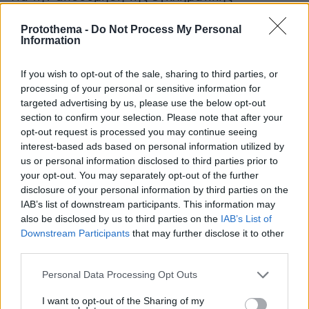
οργάνωσης αναπτύχθηκε συνεργασία με το
Protothema -
Do Not Process My Personal
Γραφείο DEA της Πρεσβείας Η.Π.Α. στην
Information
Αθήνα, την Ειδική Κατασταλτική
Αντιτρομοκρατική Μονάδα της Διεύθυνσης
If you wish to opt-out of the sale, sharing to third parties, or
Ειδικών Αστυνομικών Δυνάμεων και το Τμήμα
processing of your personal or sensitive information for
targeted advertising by us, please use the below opt-out
Δίωξης Ναρκωτικών του Γ’ Τελωνείου Πειραιά,
section to confirm your selection. Please note that after your
με τη συνδρομή του Τμήματος Δίωξης
opt-out request is processed you may continue seeing
Ναρκωτικών και Όπλων του Σ.Δ.Ο.Ε. και της
interest-based ads based on personal information utilized by
Διεύθυνσης Δίωξης Ναρκωτικών &
us or personal information disclosed to third parties prior to
Λαθρεμπορίου του Λιμενικού Σώματος –
your opt-out. You may separately opt-out of the further
disclosure of your personal information by third parties on the
Ελληνικής Ακτοφυλακής.
IAB’s list of downstream participants. This information may
also be disclosed by us to third parties on the
IAB’s List of
Προηγήθηκε πολύμηνα έρευνα όπου, μέσω
Downstream Participants
that may further disclose it to other
κατάλληλης αξιοποίησης, ανάλυσης και
third parties.
διασταύρωσης πληροφοριακών στοιχείων και
Please note that this website/app uses one or more Google
Personal Data Processing Opt Outs
δεδομένων και άλλων ανακριτικών μεθόδων,
services and may gather and store information including but
κατέστη δυνατός ο εντοπισμός και η
not limited to your visit or usage behaviour. You may click to
I want to opt-out of the Sharing of my