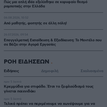
Πώς μια απλή ιδέα εξελίχθηκε σε κορυφαίο θεσμό
ρομποτικής στην Ελλάδα
06.08.2026, 10:52
Από μαθητής, φοιτητής σε άλλη πόλη!
26.07.2026, 09:54
Επαγγελματική Εκπαίδευση & Εξειδίκευση: Το Mοντέλο που
σε Bάζει στην Aγορά Eργασίας
ΡΟΗ ΕΙΔΗΣΕΩΝ
Ειδήσεις
Δημοφιλή
Σχολιασμένα
πριν 5 λεπτά
Κρεμμύδια για στιφάδο. Έτσι το ξεφλούδισμά τους
γίνεται παιχνιδάκι
πριν 5 λεπτά
Τελικά πρέπει να περιμένουμε να χωνέψουμε για να