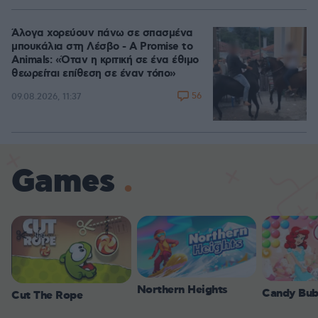
Άλογα χορεύουν πάνω σε σπασμένα
μπουκάλια στη Λέσβο - A Promise to
Animals: «Όταν η κριτική σε ένα έθιμο
θεωρείται επίθεση σε έναν τόπο»
56
09.08.2026, 11:37
Games
Northern Heights
Candy Bub
Cut The Rope