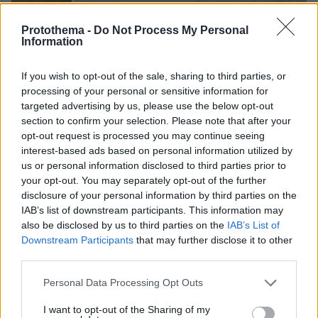
22.05.2024, 16:12
Protothema -
Do Not Process My Personal
Information
Η «Λίνα», η διεκπεραιώτρια, ο λογιστής και οι ταρίφες για
τους εκβιασμούς επιχειρηματιών - Τι λέει η δικογραφία για
τους εφοριακούς της Χαλκίδας
If you wish to opt-out of the sale, sharing to third parties, or
processing of your personal or sensitive information for
targeted advertising by us, please use the below opt-out
section to confirm your selection. Please note that after your
opt-out request is processed you may continue seeing
interest-based ads based on personal information utilized by
us or personal information disclosed to third parties prior to
your opt-out. You may separately opt-out of the further
disclosure of your personal information by third parties on the
IAB’s list of downstream participants. This information may
also be disclosed by us to third parties on the
IAB’s List of
Downstream Participants
that may further disclose it to other
third parties.
Please note that this website/app uses one or more Google
Personal Data Processing Opt Outs
services and may gather and store information including but
not limited to your visit or usage behaviour. You may click to
I want to opt-out of the Sharing of my