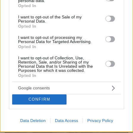
personal data.
grant or deny consent to Google and its third-party tags to
Opted In
use your data for below specified purposes in below Google
consent section.
I want to opt-out of the Sale of my
Personal Data.
Opted In
I want to opt-out of processing my
22.05.2024, 13:52
Personal Data for Targeted Advertising.
Εφοριακοί της ΔΟΥ Χαλκίδας είχαν στήσει εγκληματική
Opted In
οργάνωση με εκβιασμούς - Χειροπέδες στη διευθύντρια και
σε τέσσερις υπαλλήλους
I want to opt-out of Collection, Use,
Retention, Sale, and/or Sharing of my
Personal Data that Is Unrelated with the
Purposes for which it was collected.
Opted In
Google consents
CONFIRM
Data Deletion
Data Access
Privacy Policy