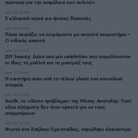
σύσταση για την ασφάλεια των πολιτών
πριν 22 λεπτά
5 ελληνικά νησιά για ήσυχες διακοπές
πριν 29 λεπτά
Πόσο πειράζει να κοιμόμαστε με ανοιχτό ανεμιστήρα –
Ο ειδικός απαντά
πριν 31 λεπτά
DIY beauty: Δέκα συν μία celebrities που επιμελλούνται
οι ίδιες τα μαλλιά και το μακιγιάζ τους
πριν 31 λεπτά
Η επιστήμη πίσω από το τέλειο γλυκό του κουταλιού
σταφύλι
πριν 32 λεπτά
Χούθι, το «άλυτο πρόβλημα» της Μέσης Ανατολής: Γιατί
χίλια πλήγματα δεν ήταν αρκετά για να τους
σταματήσουν
πριν 35 λεπτά
Φωτιά στο Σπήλαιο Ορεστιάδας, σηκώθηκε ελικόπτερο