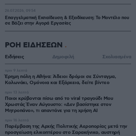
26.07.2026, 09:54
Επαγγελματική Εκπαίδευση & Εξειδίκευση: Το Mοντέλο που
σε Bάζει στην Aγορά Eργασίας
ΡΟΗ ΕΙΔΗΣΕΩΝ
Ειδήσεις
Δημοφιλή
Σχολιασμένα
πριν 9 λεπτά
Έρημη πόλη η Αθήνα: Άδειοι δρόμοι σε Σύνταγμα,
Κολωνάκι, Ομόνοια και Εξάρχεια, δείτε βίντεο
πριν 13 λεπτά
Ποιοι κρύβονται πίσω από το viral τραγούδι Μου
Χρωστάς Έναν Αύγουστο: «Δεν βασίστηκε στον
Μητροπάνο», τι απαντάνε για τη χρήση AI
πριν 16 λεπτά
Παρέμβαση της Αρχής Πολιτικής Αεροπορίας μετά την
προσγείωση ελικοπτέρου στο Σαρακήνικο, αυστηρή