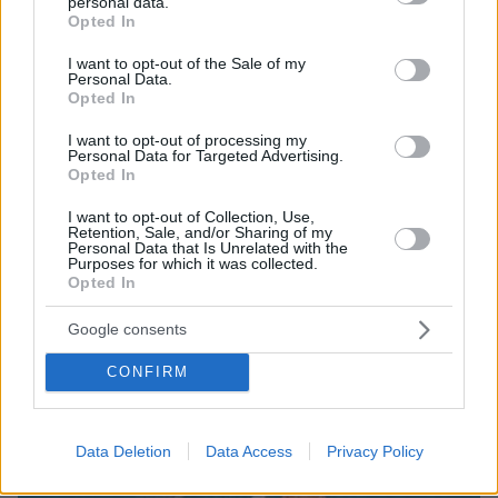
personal data.
grant or deny consent to Google and its third-party tags to
Opted In
Loaded
:
use your data for below specified purposes in below Google
100.00%
09.08.2026, 14:15
consent section.
I want to opt-out of the Sale of my
Η Πολιτική Αεροπορία διαπίστωσε κενό στον νόμο
Personal Data.
όταν ένας... απίθανος τύπος προσγείωσε το
Opted In
ελικόπτερό του στο Σαρακήνικο με εκατοντάδες
λουόμενους - Παρέμβαση Εισαγγελέα
I want to opt-out of processing my
Personal Data for Targeted Advertising.
Opted In
I want to opt-out of Collection, Use,
Retention, Sale, and/or Sharing of my
Personal Data that Is Unrelated with the
Purposes for which it was collected.
Opted In
Google consents
CONFIRM
Data Deletion
Data Access
Privacy Policy