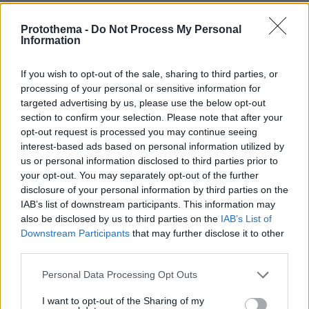
ΤΑ ΠΙΟ ΔΗΜΟΦΙΛΗ
Protothema -
Do Not Process My Personal
Information
If you wish to opt-out of the sale, sharing to third parties, or
processing of your personal or sensitive information for
targeted advertising by us, please use the below opt-out
section to confirm your selection. Please note that after your
opt-out request is processed you may continue seeing
interest-based ads based on personal information utilized by
us or personal information disclosed to third parties prior to
your opt-out. You may separately opt-out of the further
disclosure of your personal information by third parties on the
IAB’s list of downstream participants. This information may
also be disclosed by us to third parties on the
IAB’s List of
Downstream Participants
that may further disclose it to other
third parties.
Please note that this website/app uses one or more Google
Personal Data Processing Opt Outs
services and may gather and store information including but
not limited to your visit or usage behaviour. You may click to
I want to opt-out of the Sharing of my