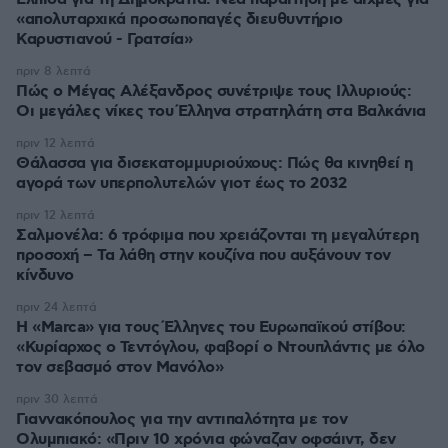
«απολυταρχικά προσωποπαγές διευθυντήριο
Καρυστιανού - Γρατσία»
πριν 8 λεπτά
Πώς ο Μέγας Αλέξανδρος συνέτριψε τους Ιλλυριούς:
Οι μεγάλες νίκες του Έλληνα στρατηλάτη στα Βαλκάνια
πριν 12 λεπτά
Θάλασσα για δισεκατομμυριούχους: Πώς θα κινηθεί η
αγορά των υπερπολυτελών γιοτ έως το 2032
πριν 12 λεπτά
Σαλμονέλα: 6 τρόφιμα που χρειάζονται τη μεγαλύτερη
προσοχή – Τα λάθη στην κουζίνα που αυξάνουν τον
κίνδυνο
πριν 24 λεπτά
Η «Marca» για τους Έλληνες του Ευρωπαϊκού στίβου:
«Κυρίαρχος ο Τεντόγλου, φαβορί ο Ντουπλάντις με όλο
τον σεβασμό στον Μανόλο»
πριν 30 λεπτά
Γιαννακόπουλος για την αντιπαλότητα με τον
Ολυμπιακό: «Πριν 10 χρόνια φώναζαν οφσάιντ, δεν