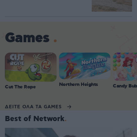
Games
Northern Heights
Candy Bub
Cut The Rope
ΔΕΙΤΕ ΟΛΑ ΤΑ GAMES
Best of Network