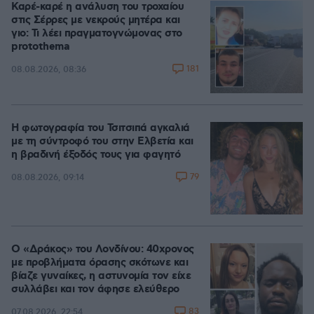
Καρέ-καρέ η ανάλυση του τροχαίου
στις Σέρρες με νεκρούς μητέρα και
γιο: Τι λέει πραγματογνώμονας στο
protothema
181
08.08.2026, 08:36
Η φωτογραφία του Τσιτσιπά αγκαλιά
με τη σύντροφό του στην Ελβετία και
η βραδινή έξοδός τους για φαγητό
79
08.08.2026, 09:14
Ο «Δράκος» του Λονδίνου: 40χρονος
με προβλήματα όρασης σκότωνε και
βίαζε γυναίκες, η αστυνομία τον είχε
συλλάβει και τον άφησε ελεύθερο
83
07.08.2026, 22:54