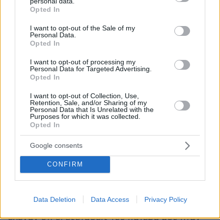
personal data.
grant or deny consent to Google and its third-party tags to
Opted In
— Άδωνις Γεωργιάδης (@AdonisGeorgiadi)
use your data for below specified purposes in below Google
April 24, 2024
consent section.
I want to opt-out of the Sale of my
Personal Data.
Opted In
I want to opt-out of processing my
Personal Data for Targeted Advertising.
Opted In
Στην ανάρτηση του Υπουργού Υγείας
απάντησε
I want to opt-out of Collection, Use,
το βράδυ ο Γιάννης Καλλιάνος
, λέγοντας ότι
Retention, Sale, and/or Sharing of my
Personal Data that Is Unrelated with the
δεν είναι ευθύνη του κ. Γεωργιάδη αλλά της
Purposes for which it was collected.
Opted In
κλινικής. Μεταξύ άλλων, επαναλαμβάνει πως ο
αγγειοχειρουργός που χειρούργησε τον πατέρα
Google consents
του υποστήριζε ότι ο ασθενής
«πάει υπέροχα»
.
CONFIRM
Επίσης, επισήμανε ότι ο Δημήτρης Καλλιάνος
δεν εξετάστηκε ποτέ από επιμελητή άλλης
ειδικότητας παρά μόνο από ειδικευόμενους.
Data Deletion
Data Access
Privacy Policy
«Καθηγητής, διοικητής και υποδιοικητής, μου
έλεγαν ότι οι εξετάσεις του πατέρα μου ήταν