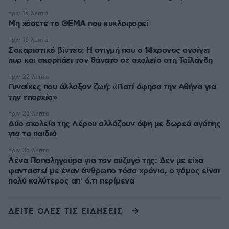
πριν 15 λεπτά
Μη χάσετε το ΘΕΜΑ που κυκλοφορεί
πριν 16 λεπτά
Σοκαριστικό βίντεο: Η στιγμή που ο 14χρονος ανοίγει
πυρ και σκορπάει τον θάνατο σε σχολείο στη Ταϊλάνδη
πριν 22 λεπτά
Γυναίκες που άλλαξαν ζωή: «Γιατί άφησα την Αθήνα για
την επαρχία»
πριν 23 λεπτά
Δύο σχολεία της Λέρου αλλάζουν όψη με δωρεά αγάπης
για τα παιδιά
πριν 35 λεπτά
Λένα Παπαληγούρα για τον σύζυγό της: Δεν με είχα
φανταστεί με έναν άνθρωπο τόσα χρόνια, ο γάμος είναι
πολύ καλύτερος απ’ ό,τι περίμενα
ΔΕΙΤΕ ΟΛΕΣ ΤΙΣ ΕΙΔΗΣΕΙΣ