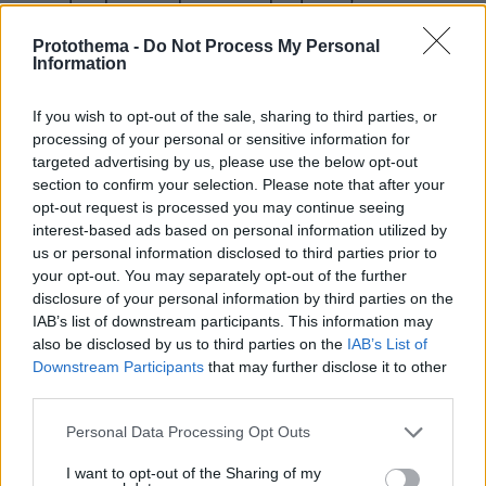
περιπτώσεις τη ζωή ή τον θάνατο κάποιου.
Protothema -
Do Not Process My Personal
Έναντι αυτού είμαστε όλοι απολύτως ίσοι. Τις
Information
αποφάσεις τις παίρνουν οι γιατροί με
επιστημονικά κριτήρια.
If you wish to opt-out of the sale, sharing to third parties, or
Γ) Έχω απόλυτη εμπιστοσύνη στο ιατρικό μας
processing of your personal or sensitive information for
προσωπικό και στην προκειμένη περίπτωση η
targeted advertising by us, please use the below opt-out
section to confirm your selection. Please note that after your
νόμιμη διαδικασία και τα νόμιμα κριτήρια έχουν
opt-out request is processed you may continue seeing
τηρηθεί απολύτως».
interest-based ads based on personal information utilized by
us or personal information disclosed to third parties prior to
your opt-out. You may separately opt-out of the further
Άφησα να περάσουν λίγες ώρες από τη
disclosure of your personal information by third parties on the
συγκινητική και ανθρώπινη ανάρτηση του
IAB’s list of downstream participants. This information may
@kallianos
συναδέλφου και
,
also be disclosed by us to third parties on the
IAB’s List of
πριν τοποθετηθώ. Δεν έχω συνηθίσει όμως να
Downstream Participants
that may further disclose it to other
κρύβομαι και δεν θα το έκανα ούτε τώρα.
third parties.
Please note that this website/app uses one or more Google
Personal Data Processing Opt Outs
Σέβομαι απολύτως τον πόνο κάθε συγγενούς για
services and may gather and store information including but
τον άνθρωπο του και κάθε γιου για τον πατέρα…
not limited to your visit or usage behaviour. You may click to
I want to opt-out of the Sharing of my