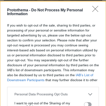
Protothema -
Do Not Process My Personal
Information
If you wish to opt-out of the sale, sharing to third parties, or
processing of your personal or sensitive information for
targeted advertising by us, please use the below opt-out
section to confirm your selection. Please note that after your
opt-out request is processed you may continue seeing
24.04.2024, 12:39
interest-based ads based on personal information utilized by
Στη ΜΕΘ έπειτα από ανακοπή ο πατέρας του Καλλιάνου -
Το ξέσπασμα του βουλευτή της ΝΔ
us or personal information disclosed to third parties prior to
your opt-out. You may separately opt-out of the further
disclosure of your personal information by third parties on the
ΣΧΟΛΙΑ
(107)
IAB’s list of downstream participants. This information may
also be disclosed by us to third parties on the
IAB’s List of
ΠΡΟΣΘΗΚΗ ΣΧΟΛΙΟΥ
Downstream Participants
that may further disclose it to other
third parties.
Please note that this website/app uses one or more Google
Personal Data Processing Opt Outs
Όχι άλλο κάρβουνο...
services and may gather and store information including but
25.04.2024, 08:34
not limited to your visit or usage behaviour. You may click to
I want to opt-out of the Sharing of my