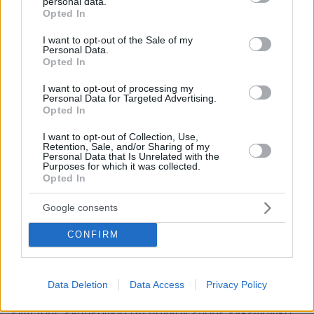
personal data.
Να ακούτε αυτά που λέει ο ισνογκουντ,που θέλει να
grant or deny consent to Google and its third-party tags to
Opted In
γίνει χαλίφης στην θέση του χαλίφη,αυτός δεν έχει
use your data for below specified purposes in below Google
να ντραπει για κάτι,πρέπει να ντρέπονται όλοι αυτοί οι
consent section.
I want to opt-out of the Sale of my
Personal Data.
λεμεδες που τον ξαναψηφισαν,ας προσεχατε...
Opted In
ΑΠΑΝΤΗΣΗ
I want to opt-out of processing my
Personal Data for Targeted Advertising.
Opted In
Στο το χάλι
24.04.2024, 22:24
I want to opt-out of Collection, Use,
Που έχουν τα νοσοκομεία θα τα βρουν και αυτοί
Retention, Sale, and/or Sharing of my
Personal Data that Is Unrelated with the
μπροστά τους, και μακάρι να την παταν μόνο αυτοί
Purposes for which it was collected.
και όχι ο απλός λαός που του πίνουν το αίμα.
Opted In
ΑΠΑΝΤΗΣΗ
Google consents
Martha
CONFIRM
24.04.2024, 22:06
Τον δικο μου πατέρα στην υπομοναδα του Γενηματα
τον μαλωσαν άσχημα η γλυκύτατες νοσοκόμες και ο
Data Deletion
Data Access
Privacy Policy
άνθρωπος από την αύξηση έπαθε εγκεφαλικό και
εγώ τους ενημέρωσα ότι μάλλον έπαθε εγκεφαλικό