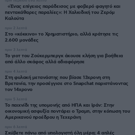
πριν περίπου ένα λεπτό
«Ένας επίγειος παράδεισος με φοβερό φαγητό και
πεντακάθαρες παραλίες»: Η Χαλκιδική του Ζερόμ
Καλούτα
πριν 2 λεπτά
Στο «κόκκινο» το Χρηματιστήριο, αλλά κράτησε τις
2.600 μονάδες
πριν 3 λεπτά
Το γιοτ του Ζούκερμπεργκ άκουσε κλήση για βοήθεια
από άλλο σκάφος αλλά αδιαφόρησε
πριν 4 λεπτά
Στη φυλακή μετανάστης που βίασε 13χρονη στη
Βρετανία, την προσέγγισε στο Snapchat παριστάνοντας
τον 14χρονο
πριν 5 λεπτά
Το παιχνίδι της υπομονής από ΗΠΑ και Ιράν: Στην
οικονομική ασφυξία ποντάρει ο Τραμπ, στην κόπωση του
Αμερικανού προέδρου η Τεχεράνη
πριν 6 λεπτά
Σκύβετε πάνω από υπολογιστή όλη μέρα; 4 απλές