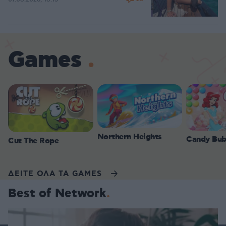
Games
Northern Heights
Candy Bub
Cut The Rope
ΔΕΙΤΕ ΟΛΑ ΤΑ GAMES
Best of Network