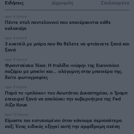
Ειδήσεις
Δημοφιλή
Σχολιασμένα
πριν 6 λεπτά
Πέντε στυλ παντελονιού που επανέρχονται κάθε
καλοκαίρι
πριν 6 λεπτά
3 κοκτέιλ με μπίρα που θα θέλετε να φτιάχνετε ξανά και
ξανά
πριν 9 λεπτά
Φραντσέσκα Τόκα: Η Ιταλίδα «νύφη» της Eurovision
ποζάρει με μπικίνι και... ολόγυμνη στην μπανιέρα της,
δείτε φωτογραφίες
πριν 9 λεπτά
Παρά το «μπλόκο» του Ανωτάτου Δικαστηρίου, ο Τραμπ
επιχειρεί ξανά να απολύσει την κυβερνήτρια της Fed
Λίζα Κουκ
πριν 13 λεπτά
Είμαστε πιο ευτυχισμένοι όταν κάνουμε περισσότερο
σεξ; Ένας ειδικός εξηγεί αυτή την αμφίδρομη σχέση