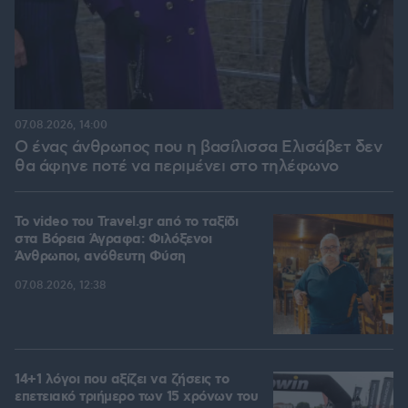
07.08.2026, 14:00
Ο ένας άνθρωπος που η βασίλισσα Ελισάβετ δεν
θα άφηνε ποτέ να περιμένει στο τηλέφωνο
To video του Travel.gr από το ταξίδι
στα Βόρεια Άγραφα: Φιλόξενοι
Άνθρωποι, ανόθευτη Φύση
07.08.2026, 12:38
14+1 λόγοι που αξίζει να ζήσεις το
επετειακό τριήμερο των 15 χρόνων του