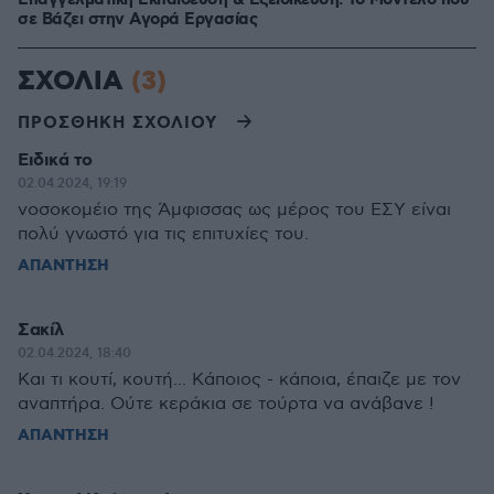
Επαγγελματική Εκπαίδευση & Εξειδίκευση: Το Mοντέλο που
σε Bάζει στην Aγορά Eργασίας
ΣΧΟΛΙΑ
(3)
ΠΡΟΣΘΗΚΗ ΣΧΟΛΙΟΥ
Ειδικά το
02.04.2024, 19:19
νοσοκομέιο της Άμφισσας ως μέρος του ΕΣΥ είναι
πολύ γνωστό για τις επιτυχίες του.
ΑΠΑΝΤΗΣΗ
Σακίλ
02.04.2024, 18:40
Και τι κουτί, κουτή... Κάποιος - κάποια, έπαιζε με τον
αναπτήρα. Ούτε κεράκια σε τούρτα να ανάβανε !
ΑΠΑΝΤΗΣΗ