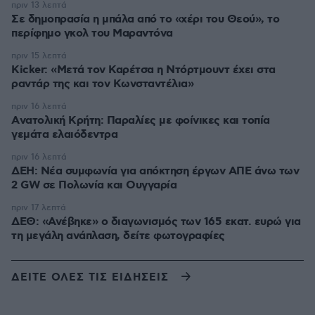
πριν 13 λεπτά
Σε δημοπρασία η μπάλα από το «χέρι του Θεού», το
περίφημο γκολ του Μαραντόνα
πριν 15 λεπτά
Kicker: «Μετά τον Καρέτσα η Ντόρτμουντ έχει στα
ραντάρ της και τον Κωνσταντέλια»
πριν 16 λεπτά
Aνατολική Κρήτη: Παραλίες με φοίνικες και τοπία
γεμάτα ελαιόδεντρα
πριν 16 λεπτά
ΔΕΗ: Νέα συμφωνία για απόκτηση έργων ΑΠΕ άνω των
2 GW σε Πολωνία και Ουγγαρία
πριν 17 λεπτά
ΔΕΘ: «Ανέβηκε» ο διαγωνισμός των 165 εκατ. ευρώ για
τη μεγάλη ανάπλαση, δείτε φωτογραφίες
ΔΕΙΤΕ ΟΛΕΣ ΤΙΣ ΕΙΔΗΣΕΙΣ