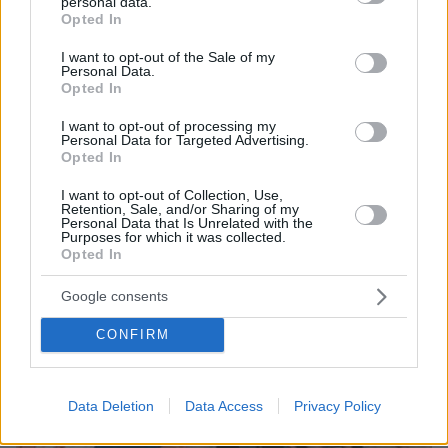
personal data.
grant or deny consent to Google and its third-party tags to
Opted In
use your data for below specified purposes in below Google
consent section.
07.08.2026, 18:22
I want to opt-out of the Sale of my
Personal Data.
«Πόσα θέλεις για το κορίτσι;»: Τουρίστας στην
Opted In
Κρήτη ζητά... τιμή για να ασελγήσει σε ανήλικη, τι
καταγγέλλει ο ιδιοκτήτης επιχείρησης
I want to opt-out of processing my
Personal Data for Targeted Advertising.
Opted In
I want to opt-out of Collection, Use,
Retention, Sale, and/or Sharing of my
Personal Data that Is Unrelated with the
Purposes for which it was collected.
Opted In
Google consents
CONFIRM
Data Deletion
Data Access
Privacy Policy