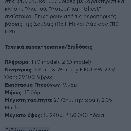
στις 340, 343 και 337 μοίρες με χαρακτηριστικά
κλήσης “Αλεπού, “Αστέρι” και “Ghost”
αντίστοιχα. Επιχειρούν από τις αεροπορικές
βάσεις της Σούδας (115 ΠΜ) και Λάρισας (110
ΠΜ).
Τεχνικά χαρακτηριστικά/Επιδόσεις
Πλήρωμα
: 1 (C model), 2 (D model)
Κινητήρας
: 1 Pratt & Whitney F100-PW 229/
Ώση: 29.100 λίβρες
Εκπέτασμα
Πτερύγων
: 9.96μ
Μήκος
: 15.06μ
Μέγιστη
ταχύτητα
: 2.173χμ. την ώρα ή 2.05
Mach
Μέγιστο
ύψος
: 15.240μ. ή 50.000 πόδια
Ειδήσεις σήμερα: