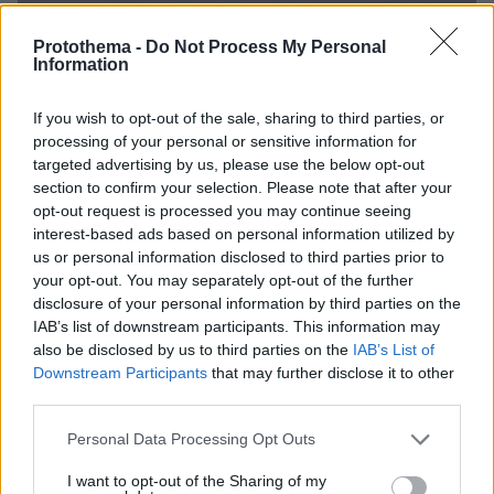
Protothema -
Do Not Process My Personal
Information
20.03.2024, 14:03
Στο 251 Γενικό Νοσοκομείο Αεροπορίας θα μεταφερθεί ο
If you wish to opt-out of the sale, sharing to third parties, or
πιλότος του F-16
processing of your personal or sensitive information for
targeted advertising by us, please use the below opt-out
section to confirm your selection. Please note that after your
Thema Insights
opt-out request is processed you may continue seeing
interest-based ads based on personal information utilized by
us or personal information disclosed to third parties prior to
your opt-out. You may separately opt-out of the further
disclosure of your personal information by third parties on the
IAB’s list of downstream participants. This information may
also be disclosed by us to third parties on the
IAB’s List of
Downstream Participants
that may further disclose it to other
third parties.
Please note that this website/app uses one or more Google
Personal Data Processing Opt Outs
services and may gather and store information including but
not limited to your visit or usage behaviour. You may click to
I want to opt-out of the Sharing of my