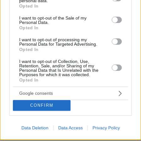
personal data.
grant or deny consent to Google and its third-party tags to
Opted In
use your data for below specified purposes in below Google
consent section.
I want to opt-out of the Sale of my
Personal Data.
Opted In
I want to opt-out of processing my
Personal Data for Targeted Advertising.
Opted In
I want to opt-out of Collection, Use,
27.07.2026, 06:00
Retention, Sale, and/or Sharing of my
Το μέλλον της τεχνολογίας
Personal Data that Is Unrelated with the
Purposes for which it was collected.
Opted In
03.08.2026, 10:56
Η Smart φοιτητική κατοικία στην καρδιά της Αθήνας
Google consents
CONFIRM
26.07.2026, 09:54
Επαγγελματική Εκπαίδευση & Εξειδίκευση: Το Mοντέλο που
σε Bάζει στην Aγορά Eργασίας
Data Deletion
Data Access
Privacy Policy
ΣΧΟΛΙΑ
(334)