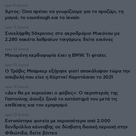
πριν 9 λεπτά
Άρτος: Όσα πρέπει να γνωρίζουμε για το προζύμι, τη
μαγιά, το sourdough και το levain
πριν 11 λεπτά
Συνελήφθη 56χρονος στο αεροδρόμιο Μυκόνου με
2.280 πακέτα λαθραίων τσιγάρων, δείτε εικόνες
πριν 13 λεπτά
Μειωμένη κερδοφορία έχει η BMW. Τι φταίει;
πριν 15 λεπτά
O Τράβις Μπάρκερ εξήγησε γιατί αποκάλυψαν τώρα την
αποβολή που είχε η Κόρτνεϊ Καρντάσιαν το 2021
πριν 17 λεπτά
«Δεν θα με κυριεύσει ο φόβος»: Ο περιπτεράς της
Γαστούνης άνοιξε ξανά το κατάστημά του μετά τις
επιθέσεις και τον εμπρησμό
πριν 17 λεπτά
Εντοπίστηκε φυτεία με περισσότερα από 2.000
δενδρύλλια κάνναβης σε δύσβατη δασική περιοχή στην
Φθιώτιδα, δείτε βίντεο