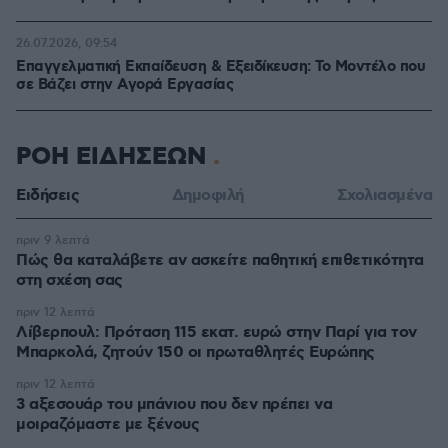
26.07.2026, 09:54
Επαγγελματική Εκπαίδευση & Εξειδίκευση: Το Mοντέλο που
σε Bάζει στην Aγορά Eργασίας
ΡΟΗ ΕΙΔΗΣΕΩΝ
Ειδήσεις
Δημοφιλή
Σχολιασμένα
πριν 9 λεπτά
Πώς θα καταλάβετε αν ασκείτε παθητική επιθετικότητα
στη σχέση σας
πριν 12 λεπτά
Λίβερπουλ: Πρόταση 115 εκατ. ευρώ στην Παρί για τον
Μπαρκολά, ζητούν 150 οι πρωταθλητές Ευρώπης
πριν 12 λεπτά
3 αξεσουάρ του μπάνιου που δεν πρέπει να
μοιραζόμαστε με ξένους