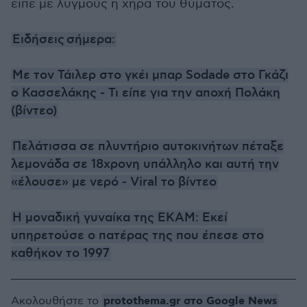
είπε με λυγμούς η χήρα του θύματος.
Ειδήσεις
σήμερα:
Με τον Τάιλερ στο γκέι μπαρ Sodade στο Γκάζι
ο Κασσελάκης - Τι είπε για την αποχή Πολάκη
(βίντεο)
Πελάτισσα σε πλυντήριο αυτοκινήτων πέταξε
λεμονάδα σε 18χρονη υπάλληλο και αυτή την
«έλουσε» με νερό - Viral το βίντεο
Η μοναδική γυναίκα της ΕΚΑΜ: Εκεί
υπηρετούσε ο πατέρας της που έπεσε στο
καθήκον το 1997
protothema.gr στο Google News
Ακολουθήστε το