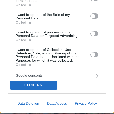
φιάσκο του Κόλπου των Χοίρων: Πώς θέλουν οι ΗΠΑ να
personal data.
grant or deny consent to Google and its third-party tags to
πάρουν τον έλεγχο στην Κούβα
Opted In
use your data for below specified purposes in below Google
consent section.
πριν 25 λεπτά
I want to opt-out of the Sale of my
Οκτώ συνήθειες στα πλούσια σπίτια που φαίνονται
Personal Data.
Opted In
παράξενες στον μέσο άνθρωπο
I want to opt-out of processing my
Personal Data for Targeted Advertising.
ΔΕΙΤΕ ΟΛΕΣ ΤΙΣ ΕΙΔΗΣΕΙΣ
Opted In
I want to opt-out of Collection, Use,
Retention, Sale, and/or Sharing of my
Personal Data that Is Unrelated with the
ΤΑ ΠΙΟ ΔΗΜΟΦΙΛΗ
Purposes for which it was collected.
Opted In
Google consents
CONFIRM
Data Deletion
Data Access
Privacy Policy