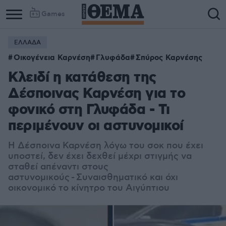
Games
ΕΛΛΑΔΑ
Column
Column
Οικογένεια Καρνέση
Γλυφάδα
Σπύρος Καρνέσης
1
2
Κλειδί η κατάθεση της
Δέσποινας Καρνέση για το
φονικό στη Γλυφάδα - Τι
περιμένουν οι αστυνομικοί
Η Δέσποινα Καρνέση λόγω του σοκ που έχει
υποστεί, δεν έχει δεχθεί μέχρι στιγμής να
σταθεί απέναντι στους
αστυνομικούς - Συναισθηματικό και όχι
οικονομικό το κίνητρο του Αιγύπτιου