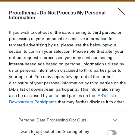
πριν 15 λεπτά
Εφετείο έκρινε παράνομη την κατασκευή της νέας
Protothema -
Do Not Process My Personal
αίθουσας χορού του Τραμπ στον Λευκό Οίκο
Information
πριν 19 λεπτά
Νηστεία Δεκαπενταύγουστου: 20 μελωμένα φαγητά
If you wish to opt-out of the sale, sharing to third parties, or
κατσαρόλας
processing of your personal or sensitive information for
targeted advertising by us, please use the below opt-out
πριν 21 λεπτά
section to confirm your selection. Please note that after your
Ο ΣΚΑΪ έλυσε τη συνεργασία του με τον διευθύνοντα
σύμβουλο, Γρηγόρη Δημητριάδη, δείτε την επίσημη
opt-out request is processed you may continue seeing
ανακοίνωση
interest-based ads based on personal information utilized by
us or personal information disclosed to third parties prior to
πριν 23 λεπτά
your opt-out. You may separately opt-out of the further
«Πέρασα 4 υπέροχα χρόνια, φεύγω με βαθιά αγάπη για
disclosure of your personal information by third parties on the
την Ελλάδα»: Ο Νόαμ Κατζ αποχωρεί από πρέσβης στην
IAB’s list of downstream participants. This information may
Αθήνα
also be disclosed by us to third parties on the
IAB’s List of
πριν 24 λεπτά
Downstream Participants
that may further disclose it to other
Ξανά πάνω από τις 2.600 μονάδες το Χρηματιστήριο με
third parties.
εβδομαδιαία κέρδη 1,8%, πού βρήκε στηρίγματα
Please note that this website/app uses one or more Google
Personal Data Processing Opt Outs
πριν 25 λεπτά
services and may gather and store information including but
Με «Δούρειο Ίππο» την task force της CIA και οδηγό το
not limited to your visit or usage behaviour. You may click to
I want to opt-out of the Sharing of my