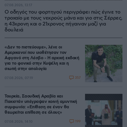
07.08.2026, 13:17
Ο οδηγός του φορτηγού περιγράφει πώς έγινε το
τροχαίο με τους νεκρούς μάνα και γιο στις Σέρρες,
η 43χρονη και ο 21χρονος πήγαιναν μαζί για
δουλειά
«Δεν το πιστεύουμε», λένε οι
Αμερικανοί που υιοθέτησαν τον
Αφγανό στη Λέσβο - Η αρχική εκδοχή
για το φονικό στην Κυψέλη και η
σιωπή στην απολογία
357
07.08.2026, 07:19
Τουρκία, Σαουδική Αραβία και
Πακιστάν υπέγραψαν κοινή αμυντική
συμφωνία: «Επίθεση σε έναν θα
θεωρείται επίθεση σε όλους»
199
07.08.2026, 14:10