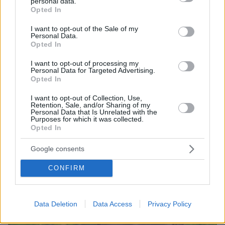
personal data.
grant or deny consent to Google and its third-party tags to
Opted In
use your data for below specified purposes in below Google
consent section.
I want to opt-out of the Sale of my
Personal Data.
Opted In
06.08.2026, 12:10
I want to opt-out of processing my
Πήγαν να κλέψουν καλώδια στον Άγιο Στέφανο, ο
Personal Data for Targeted Advertising.
ένας έπαθε ηλεκτροπληξία και έπεσε από ύψος, οι
Opted In
δύο συνεργοί του τον παράτησαν νεκρό σε
αυτοκίνητο
I want to opt-out of Collection, Use,
Retention, Sale, and/or Sharing of my
Personal Data that Is Unrelated with the
Purposes for which it was collected.
Opted In
Google consents
CONFIRM
Data Deletion
Data Access
Privacy Policy