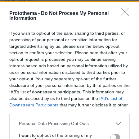
06.08.2026, 12:32
Η αποκαλυπτική κατάθεση της συζύγου του
Protothema -
Do Not Process My Personal
Αφγανού: Πώς γνωρίσαμε τη Λίσα, γιατί
Information
υποψιάστηκα ότι ήταν το πτώμα στη βαλίτσα
If you wish to opt-out of the sale, sharing to third parties, or
processing of your personal or sensitive information for
targeted advertising by us, please use the below opt-out
section to confirm your selection. Please note that after your
opt-out request is processed you may continue seeing
interest-based ads based on personal information utilized by
us or personal information disclosed to third parties prior to
your opt-out. You may separately opt-out of the further
disclosure of your personal information by third parties on the
IAB’s list of downstream participants. This information may
also be disclosed by us to third parties on the
IAB’s List of
Downstream Participants
that may further disclose it to other
third parties.
Please note that this website/app uses one or more Google
Personal Data Processing Opt Outs
services and may gather and store information including but
not limited to your visit or usage behaviour. You may click to
I want to opt-out of the Sharing of my