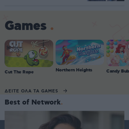
Games
Northern Heights
Candy Bub
Cut The Rope
ΔΕΙΤΕ ΟΛΑ ΤΑ GAMES
Best of Network