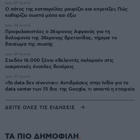
πριν 29 λεπτά
Ο πάτος της κατσαρόλας μαυρίζει και κιτρινίζει; Πώς
καθαρίζει σωστά μέσα και έξω
πριν 34 λεπτά
Προφυλακιστέος ο 26χρονος Αφγανός για τη
δολοφονία της 38χρονης Βρετανίδας, τήρησε το
δικαίωμα της σιωπής
πριν 34 λεπτά
Σχεδόν 16.000 ξένοι εθελοντές πολεμούν στις
ουκρανικές ένοπλες δυνάμεις
πριν 37 λεπτά
«Τα data δεν πίνονται»: Αντιδράσεις στην Ινδία για το
data center των 15 δισ. της Google, τι απαντά η εταιρεία
ΔΕΙΤΕ ΟΛΕΣ ΤΙΣ ΕΙΔΗΣΕΙΣ
ΤΑ ΠΙΟ ΔΗΜΟΦΙΛΗ