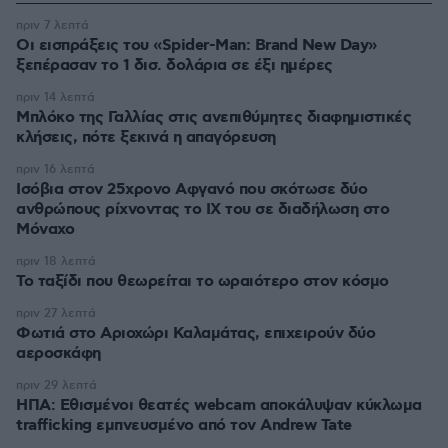
πριν 7 λεπτά
Οι εισπράξεις του «Spider-Man: Brand New Day»
ξεπέρασαν το 1 δισ. δολάρια σε έξι ημέρες
πριν 14 λεπτά
Μπλόκο της Γαλλίας στις ανεπιθύμητες διαφημιστικές
κλήσεις, πότε ξεκινά η απαγόρευση
πριν 16 λεπτά
Ισόβια στον 25χρονο Αφγανό που σκότωσε δύο
ανθρώπους ρίχνοντας το ΙΧ του σε διαδήλωση στο
Μόναχο
πριν 18 λεπτά
Το ταξίδι που θεωρείται το ωραιότερο στον κόσμο
πριν 27 λεπτά
Φωτιά στο Αριοχώρι Καλαμάτας, επιχειρούν δύο
αεροσκάφη
πριν 29 λεπτά
ΗΠΑ: Εθισμένοι θεατές webcam αποκάλυψαν κύκλωμα
trafficking εμπνευσμένο από τον Andrew Tate