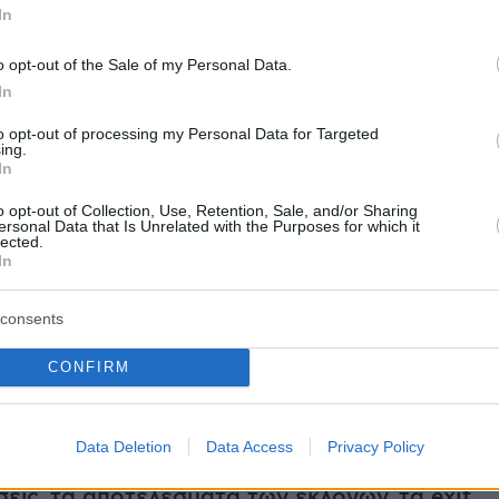
In
ε ζευγάρι που βρέθηκε νεκρό σε δωμάτιο
o opt-out of the Sale of my Personal Data.
 ξενοδοχείου στο Μεξικό
In
to opt-out of processing my Personal Data for Targeted
κώς στη Μύκονο ο Κρίστιαν Μπέιλ
ing.
In
--
o opt-out of Collection, Use, Retention, Sale, and/or Sharing
ersonal Data that Is Unrelated with the Purposes for which it
lected.
In
23
consents
λογών 2023
: Πώς ψηφίζω - Όλα όσα πρέπει να
ια την ΝΕΑ εκλογική αναμέτρηση
CONFIRM
23
: Όλες οι ειδήσεις για την ΝΕΑ εκλογική
Data Deletion
Data Access
Privacy Policy
, τον προεκλογικό αγώνα των κομμάτων, τις
εις, τα αποτελέσματα των εκλογών, τα exit