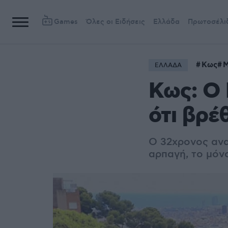
Games
Όλες οι Ειδήσεις
Ελλάδα
Πρωτοσέλι
Κως
Μ
ΕΛΛΑΔΑ
Κως: Ο 
ότι βρέ
Ο 32χρονος ανα
αρπαγή, το μόνο