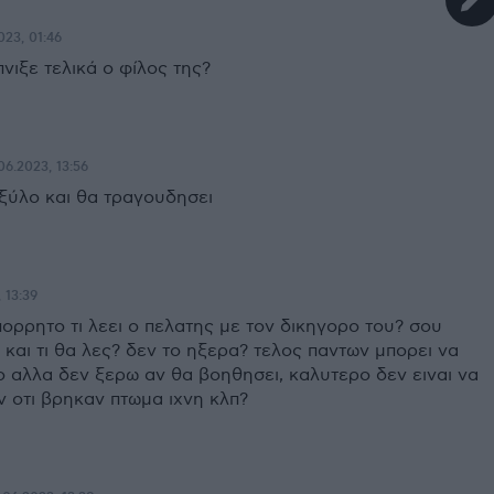
023, 01:46
πνιξε τελικά ο φίλος της?
.06.2023, 13:56
 ξύλο και θα τραγουδησει
 13:39
ορρητο τι λεει ο πελατης με τον δικηγορο του? σου
και τι θα λες? δεν το ηξερα? τελος παντων μπορει να
ο αλλα δεν ξερω αν θα βοηθησει, καλυτερο δεν ειναι να
ν οτι βρηκαν πτωμα ιχνη κλπ?