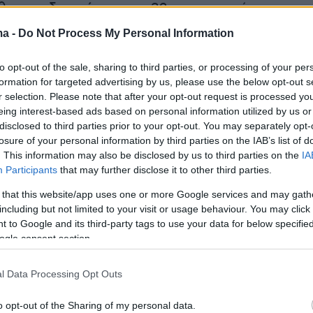
θεσε ο
δικηγόρος
του 32χρονου από το
ς ο πελάτης του θα ζητήσει προθεσμία για να
ma -
Do Not Process My Personal Information
για το αδίκημα της αρπαγής λέγοντας ότι
 ότι είναι το πιο σωστό. Χρειάζεται χρόνο η
to opt-out of the sale, sharing to third parties, or processing of your per
formation for targeted advertising by us, please use the below opt-out s
και εμείς να προετοιμαστούμε».
r selection. Please note that after your opt-out request is processed y
eing interest-based ads based on personal information utilized by us or
disclosed to third parties prior to your opt-out. You may separately opt-
losure of your personal information by third parties on the IAB’s list of
er(eexbs1jkdkewvzn, v-ctgixogo4cx5)
. This information may also be disclosed by us to third parties on the
IA
Participants
that may further disclose it to other third parties.
 that this website/app uses one or more Google services and may gath
including but not limited to your visit or usage behaviour. You may click 
 to Google and its third-party tags to use your data for below specifi
ogle consent section.
ήμερα
l Data Processing Opt Outs
ά για κατάθεση τον σύντροφο της Αναστάζια
ιώδη μηνύματα στο κινητό της
o opt-out of the Sharing of my personal data.