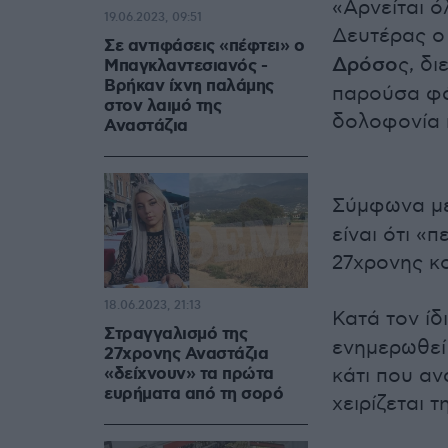
«Αρνείται ό
19.06.2023, 09:51
Δευτέρας ο
Σε αντιφάσεις «πέφτει» ο
Δρόσο
ς, δι
Μπαγκλαντεσιανός -
Βρήκαν ίχνη παλάμης
παρούσα φάσ
στον λαιμό της
δολοφονία 
Αναστάζια
Σύμφωνα με
είναι ότι «
27χρονης κ
18.06.2023, 21:13
Κατά τον ίδ
Στραγγαλισμό της
ενημερωθεί 
27χρονης Αναστάζια
«δείχνουν» τα πρώτα
κάτι που αν
ευρήματα από τη σορό
χειρίζεται 