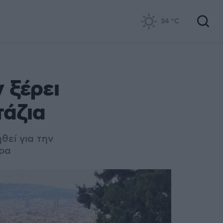
34
°C
 ξέρει
τάζια
θεί για την
ώρα