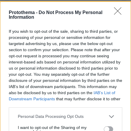
Protothema -
Do Not Process My Personal
Information
Απομένουν
2500
χαρακτήρες
If you wish to opt-out of the sale, sharing to third parties, or
processing of your personal or sensitive information for
targeted advertising by us, please use the below opt-out
section to confirm your selection. Please note that after your
opt-out request is processed you may continue seeing
interest-based ads based on personal information utilized by
us or personal information disclosed to third parties prior to
your opt-out. You may separately opt-out of the further
* Υποχρεωτικά πεδία
disclosure of your personal information by third parties on the
IAB’s list of downstream participants. This information may
also be disclosed by us to third parties on the
IAB’s List of
Downstream Participants
that may further disclose it to other
ΡΟΗ ΕΙΔΗΣΕΩΝ
third parties.
Ειδήσεις
Δημοφιλή
Σχολιασμένα
Please note that this website/app uses one or more Google
Personal Data Processing Opt Outs
services and may gather and store information including but
not limited to your visit or usage behaviour. You may click to
I want to opt-out of the Sharing of my
πριν 10 λεπτά