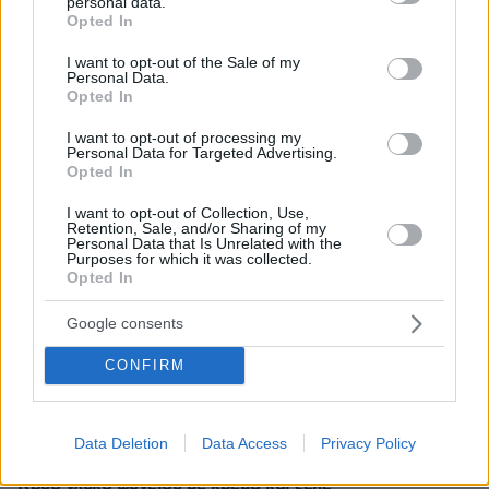
personal data.
grant or deny consent to Google and its third-party tags to
Συνελήφθη ένα ακόμη μέλος της συμμορίας του «Έντικ»
Opted In
use your data for below specified purposes in below Google
στο Παλαιό Φάληρο
consent section.
I want to opt-out of the Sale of my
πριν 11 λεπτά
Personal Data.
Διακοπές σε 5 δροσερούς προορισμούς της Ελλάδας,
Opted In
με έντονα τα χρώματα της Φύσης
I want to opt-out of processing my
πριν 22 λεπτά
Personal Data for Targeted Advertising.
Η εμπειρία σε 5 σπουδαία εστιατόρια της Σαντορίνης
Opted In
πριν 25 λεπτά
I want to opt-out of Collection, Use,
Φρουροί της Επανάστασης: Το άνοιγμα των Στενών του
Retention, Sale, and/or Sharing of my
Personal Data that Is Unrelated with the
Ορμούζ δεν σχετίζεται με τις διαπραγματεύσεις
Purposes for which it was collected.
Τεχεράνης - Ομάν
Opted In
πριν 29 λεπτά
Google consents
Η Βάλια Χατζηθεοδώρου κάνει διακοπές στη Μύκονο, οι
πόζες της με μαγιό στη θάλασσα
CONFIRM
πριν 30 λεπτά
Η ιαπωνική άσκηση των 5′ που «καίει» λίπος, σμιλεύει
κοιλιακούς και δυναμώνει τον κορμό
Data Deletion
Data Access
Privacy Policy
πριν 31 λεπτά
Κρύο γλυκό ψυγείου με κρέμα και ζελέ