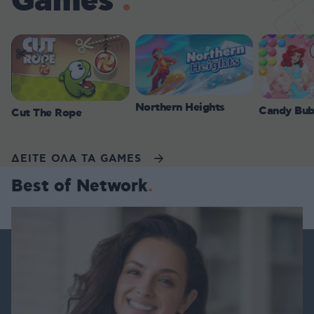
Games
Northern Heights
Candy Bub
Cut The Rope
ΔΕΙΤΕ ΟΛΑ ΤΑ GAMES
Best of Network