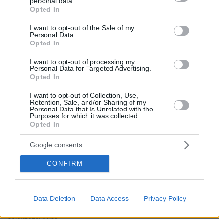
personal data.
grant or deny consent to Google and its third-party tags to
Opted In
use your data for below specified purposes in below Google
consent section.
I want to opt-out of the Sale of my
Personal Data.
Opted In
I want to opt-out of processing my
Personal Data for Targeted Advertising.
Opted In
I want to opt-out of Collection, Use,
Retention, Sale, and/or Sharing of my
Personal Data that Is Unrelated with the
Purposes for which it was collected.
Opted In
Google consents
CONFIRM
Data Deletion
Data Access
Privacy Policy
30.07.2026, 09:33