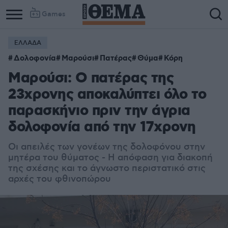
Games
ΕΛΛΑΔΑ
Column
Column
Δολοφονία
Μαρούσι
Πατέρας
Θύμα
Κόρη
1
2
Μαρούσι: Ο πατέρας της
23χρονης αποκαλύπτει όλο το
παρασκήνιο πριν την άγρια
δολοφονία από την 17χρονη
Οι απειλές των γονέων της δολοφόνου στην
μητέρα του θύματος - Η απόφαση για διακοπή
της σχέσης και το άγνωστο περιστατικό στις
αρχές του φθινοπώρου