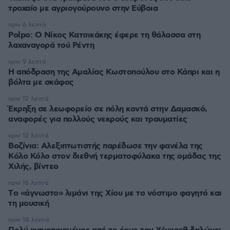
τροχαίο με αγριογούρουνο στην Εύβοια
πριν 6 λεπτά
Polpo: O Νίκος Κατσικάκης έφερε τη θάλασσα στη
λαχαναγορά τού Ρέντη
πριν 9 λεπτά
Η απόδραση της Αμαλίας Κωστοπούλου στο Κάπρι και η
βόλτα με σκάφος
πριν 12 λεπτά
Έκρηξη σε λεωφορείο σε πόλη κοντά στην Δαμασκό,
αναφορές για πολλούς νεκρούς και τραυματίες
πριν 12 λεπτά
Βοζίνια: Αλεξιπτωτιστής παρέδωσε την φανέλα της
Κόλο Κόλο στον διεθνή τερματοφύλακα της ομάδας της
Χιλής, βίντεο
πριν 16 λεπτά
Tο «άγνωστο» λιμάνι της Χίου με το νόστιμο φαγητό και
τη μουσική
πριν 18 λεπτά