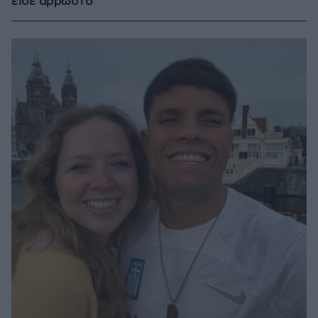
είδε άρρωστο