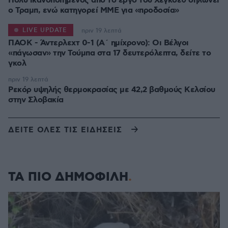
Πολύ ικανοποιημένος από το έργο του Χέγκσεθ δηλώνει
ο Τραμπ, ενώ κατηγορεί ΜΜΕ για «προδοσία»
LIVE UPDATE
πριν 19 λεπτά
ΠΑΟΚ - Άντερλεχτ 0-1 (Α΄ ημίχρονο): Οι Βέλγοι
«πάγωσαν» την Τούμπα στα 17 δευτερόλεπτα, δείτε το
γκολ
πριν 19 λεπτά
Ρεκόρ υψηλής θερμοκρασίας με 42,2 βαθμούς Κελσίου
στην Σλοβακία
ΔΕΙΤΕ ΟΛΕΣ ΤΙΣ ΕΙΔΗΣΕΙΣ
ΤΑ ΠΙΟ ΔΗΜΟΦΙΛΗ