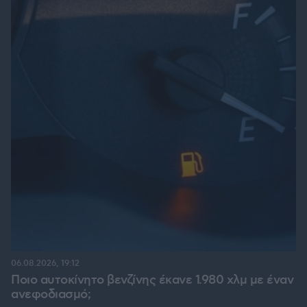
06.08.2026, 19:12
Ποιο αυτοκίνητο βενζίνης έκανε 1.980 χλμ με έναν
ανεφοδιασμό;