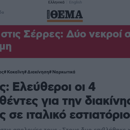
Ελληνικά
English
δα
στις Σέρρες: Δύο νεκροί 
μη
ος
Κοκαΐνη
Διακίνηση
Ναρκωτικά
: Ελεύθεροι οι 4
έντες για την διακίνη
ς σε ιταλικό εστιατόριο