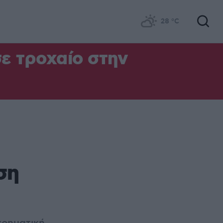
28
°C
σε τροχαίο στην
ση