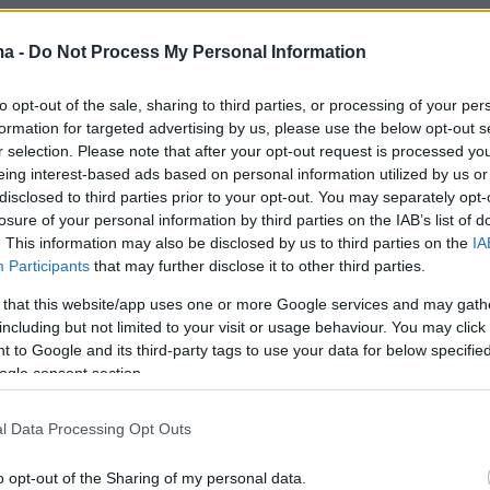
ma -
Do Not Process My Personal Information
ότι η έφοδος της αστυνομίας
ιήθηκε την περασμένη Κυριακή και στόχος
to opt-out of the sale, sharing to third parties, or processing of your per
formation for targeted advertising by us, please use the below opt-out s
ρόσωπα που εργαζονται στις δημόσιες σχέσει
r selection. Please note that after your opt-out request is processed y
μη υπάλληλος του εστιατορίου.
eing interest-based ads based on personal information utilized by us or
disclosed to third parties prior to your opt-out. You may separately opt-
losure of your personal information by third parties on the IAB’s list of
ή τους βρέθηκαν:
. This information may also be disclosed by us to third parties on the
IA
Participants
that may further disclose it to other third parties.
 κοκαΐνης συνολικού βάρους 4,2 γραμμ. και 1,1
 that this website/app uses one or more Google services and may gath
μίνη
including but not limited to your visit or usage behaviour. You may click 
 to Google and its third-party tags to use your data for below specifi
ogle consent section.
κινητά τηλέφωνα
ικό ποσό των 1.835 ευρώ
l Data Processing Opt Outs
o opt-out of the Sharing of my personal data.