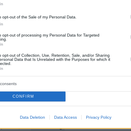
ήμερα:
In
o opt-out of the Sale of my Personal Data.
οί οι σεισμολόγοι για τη διπλή δόνηση στη
In
νία για τους μετασεισμούς
to opt-out of processing my Personal Data for Targeted
ing.
In
κρούσματα οξείας ηπατίτιδας σε παιδιά στη
o opt-out of Collection, Use, Retention, Sale, and/or Sharing
ersonal Data that Is Unrelated with the Purposes for which it
lected.
In
τέλνει στο ΝΑΤΟ την υποτιθέμενη
η τουρκικών F-16 από ελληνικά S-300
consents
CONFIRM
protothema.gr στο Google News
το
και μάθετε πρώτοι
εις
Data Deletion
Data Access
Privacy Policy
Ειδήσεις
 τελευταίες
από την Ελλάδα και τον Κόσμο, τη
Protothema.gr
μβαίνουν, στο