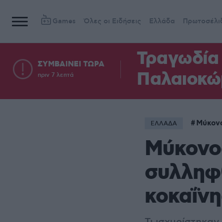
Games
Όλες οι Ειδήσεις
Ελλάδα
Πρωτοσέλι
Τραγωδία 
ΣΥΜΒΑΙΝΕΙ ΤΩΡΑ
Παλαιοκώ
πριν 7 λεπτά
Μύκον
ΕΛΛΑΔΑ
Μύκονος
συλληφθ
κοκαΐνη