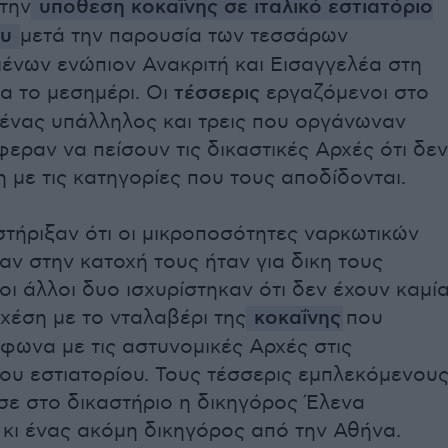
την
υποθεση κοκαΐνης σε ιταλικό εστιατόριο
ου
μετά την παρουσία των τεσσάρων
ένων ενώπιον Ανακριτή και Εισαγγελέα στη
α το μεσημέρι. Οι
τέσσερις
εργαζόμενοι στο
(ένας υπάλληλος και τρεις που οργάνωναν
φεραν να πείσουν τις δικαστικές Αρχές ότι δεν
 με τις κατηγορίες που τους αποδίδονται.
τήριξαν ότι οι μικροποσότητες ναρκωτικών
ν στην κατοχή τους ήταν για δικη τους
οι άλλοι δυο ισχυρίστηκαν ότι δεν έχουν καμί
χέση με το νταλαβέρι της
κοκαΐνης
που
φωνα με τις αστυνομικές Αρχές στις
ου εστιατορίου. Τους τέσσερις εμπλεκόμενου
ε στο δικαστήριο η δικηγόρος Έλενα
 κι ένας ακόμη δικηγόρος από την Αθήνα.