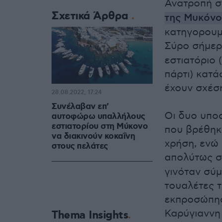
Ανατροπή σ
Σχετικά Άρθρα
της Μυκόν
κατηγορουμ
Σύρο σήμερ
εστιατόριο 
πάρτι) κατά
έχουν σχέση
28.08.2022, 17:24
Συνέλαβαν επ'
Οι δυο υποσ
αυτοφώρω υπαλλήλους
εστιατορίου στη Μύκονο
που βρέθηκα
να διακινούν κοκαΐνη
χρήση, ενώ 
στους πελάτες
απολύτως σ
γινόταν σύμ
τουαλέτες τ
εκπροσώπησ
Καρύγιαννη
Thema Insights