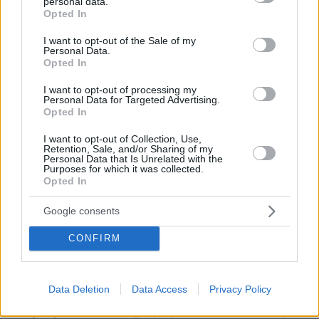
personal data.
grant or deny consent to Google and its third-party tags to
Opted In
use your data for below specified purposes in below Google
consent section.
I want to opt-out of the Sale of my
Personal Data.
Opted In
I want to opt-out of processing my
30.07.2026, 09:33
Personal Data for Targeted Advertising.
Το DEI College παρουσιάζει τη Sophia. Την πρώτη 24/7
Opted In
βοηθό AI που αλλάζει τον τρόπο με τον οποίο μαθαίνουν οι
φοιτητές
I want to opt-out of Collection, Use,
Retention, Sale, and/or Sharing of my
Personal Data that Is Unrelated with the
03.08.2026, 10:56
Purposes for which it was collected.
Opted In
Η Smart φοιτητική κατοικία στην καρδιά της Αθήνας
Google consents
29.07.2026, 09:39
Διασκεδάζουμε υπεύθυνα, επιστρέφουμε με ασφάλεια
CONFIRM
ΡΟΗ ΕΙΔΗΣΕΩΝ
Data Deletion
Data Access
Privacy Policy
Ειδήσεις
Δημοφιλή
Σχολιασμένα