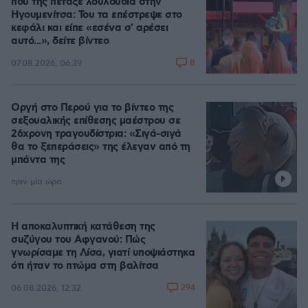
που της πέταξε λουλούδια στην
Ηγουμενίτσα: Του τα επέστρεψε στο
κεφάλι και είπε «εσένα σ' αρέσει
αυτό...», δείτε βίντεο
8
07.08.2026, 06:39
Οργή στο Περού για το βίντεο της
σεξουαλικής επίθεσης μαέστρου σε
26χρονη τραγουδίστρια: «Σιγά-σιγά
θα το ξεπεράσεις» της έλεγαν από τη
μπάντα της
πριν μία ώρα
Η αποκαλυπτική κατάθεση της
συζύγου του Αφγανού: Πώς
γνωρίσαμε τη Λίσα, γιατί υποψιάστηκα
ότι ήταν το πτώμα στη βαλίτσα
294
06.08.2026, 12:32