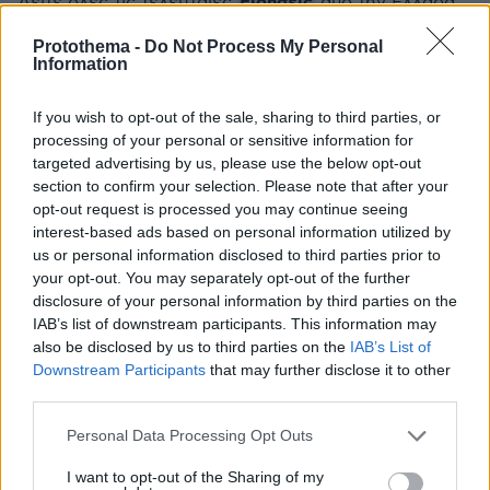
Ειδήσεις
Δείτε όλες τις τελευταίες
από την Ελλάδα
και τον Κόσμο, τη στιγμή που συμβαίνουν, στο
Protothema -
Do Not Process My Personal
Protothema.gr
Information
If you wish to opt-out of the sale, sharing to third parties, or
Thema Insights
processing of your personal or sensitive information for
targeted advertising by us, please use the below opt-out
section to confirm your selection. Please note that after your
opt-out request is processed you may continue seeing
interest-based ads based on personal information utilized by
us or personal information disclosed to third parties prior to
your opt-out. You may separately opt-out of the further
disclosure of your personal information by third parties on the
IAB’s list of downstream participants. This information may
also be disclosed by us to third parties on the
IAB’s List of
Downstream Participants
that may further disclose it to other
third parties.
Please note that this website/app uses one or more Google
Personal Data Processing Opt Outs
services and may gather and store information including but
not limited to your visit or usage behaviour. You may click to
I want to opt-out of the Sharing of my