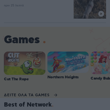
πριν 25 λεπτά
Games
Northern Heights
Candy Bub
Cut The Rope
ΔΕΙΤΕ ΟΛΑ ΤΑ GAMES
Best of Network