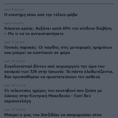
πριν 9 λεπτά
Η επιστήμη πίσω από την τέλεια φάβα
πριν 9 λεπτά
Κόκκινο κρέας: Αυξάνει κατά 49% τον κίνδυνο διαβήτη
– Με τι να το αντικαταστήσετε
πριν 11 λεπτά
Γονικές παροχές: Οι παγίδες στις μεταφορές χρημάτων
που μπορεί να κοστίσουν σε φόρο
πριν 19 λεπτά
Συγκλονιστικό βίντεο από χειρουργείο την ώρα του
σεισμού των 7,1R στην Ιαπωνία: Τα πάντα κλυδωνίζονται,
δύο προσπάθησαν να προστατεύσουν τον ασθενή
πριν 25 λεπτά
Οι τελευταίες ημέρες του κουταβιού που ζούσε με
λύκους στην Κεντρική Μακεδονία - Γιατί δεν
περισυνελέγη
πριν 27 λεπτά
Μπορεί ο γιος του Χατζιδάκι να απαγορεύσει στον