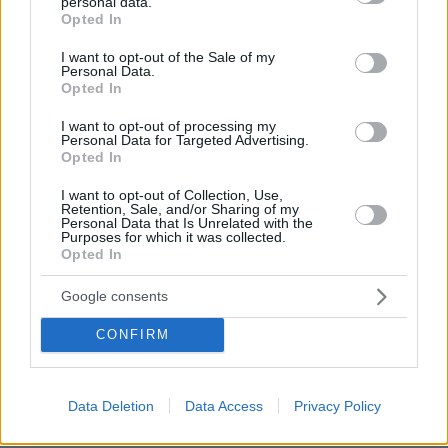
personal data.
λεωφορείων στον Νίγηρα
grant or deny consent to Google and its third-party tags to
Opted In
use your data for below specified purposes in below Google
09.08.2026, 01:00
consent section.
7 ηπειρώτικες πίτες: Φτιάχνουμε πλασίντα, κοθρόπιτα,
I want to opt-out of the Sale of my
Personal Data.
μπατσαριά, και άλλες που λατρεύουμε
Opted In
09.08.2026, 00:59
I want to opt-out of processing my
Συντριβή ελικοπτέρου στο Ρίο ντε Τζανέιρο, νεκροί οι
Personal Data for Targeted Advertising.
τέσσερις επιβαίνοντες
Opted In
09.08.2026, 00:42
I want to opt-out of Collection, Use,
Εκτός ελέγχου μεγάλη δασική πυρκαγιά στον Καναδά,
Retention, Sale, and/or Sharing of my
χιλιάδες αναγκάστηκαν να εγκαταλείψουν τις εστίες
Personal Data that Is Unrelated with the
Purposes for which it was collected.
τους
Opted In
09.08.2026, 00:30
Ποιοι μπορεί να είναι οι λόγοι που μια γάτα τινάζεται
Google consents
στον ύπνο της
CONFIRM
09.08.2026, 00:15
Πολύτεκνες οικογένειες: Μόλις 23.097 στην Ελλάδα –
Πόσες έχουν πάνω από 6 παιδιά
Data Deletion
Data Access
Privacy Policy
09.08.2026, 00:14
Δύο θάνατοι λουομένων το Σάββατο σε Λέσβο και