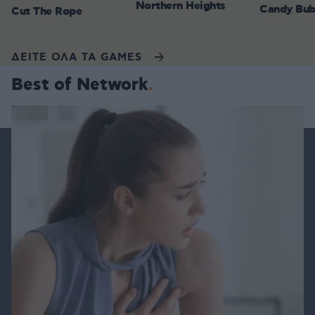
Northern Heights
Candy Bub
Cut The Rope
ΔΕΙΤΕ ΟΛΑ ΤΑ GAMES
Best of Network