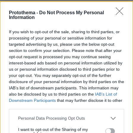
Protothema -
Do Not Process My Personal
* Υποχρεωτικά πεδία
Information
If you wish to opt-out of the sale, sharing to third parties, or
ΡΟΗ ΕΙΔΗΣΕΩΝ
processing of your personal or sensitive information for
targeted advertising by us, please use the below opt-out
section to confirm your selection. Please note that after your
Ειδήσεις
Δημοφιλή
Σχολιασμένα
opt-out request is processed you may continue seeing
interest-based ads based on personal information utilized by
πριν μία ώρα
us or personal information disclosed to third parties prior to
Τουλάχιστον τρεις νεκροί και πολλοί τραυματίες
your opt-out. You may separately opt-out of the further
εξαιτίας ρωσικών πληγμάτων στην Ουκρανία
disclosure of your personal information by third parties on the
09.08.2026, 02:46
IAB’s list of downstream participants. This information may
Συναγερμός στην Έδεσσα για την εξαφάνιση 31χρονου
also be disclosed by us to third parties on the
IAB’s List of
Downstream Participants
that may further disclose it to other
09.08.2026, 02:08
third parties.
«Δώρο» 1 δισ. δολαρίων στη Κολομβία από τις ΗΠΑ
μετά την ορκωμοσία του νέου τραμπικού προέδρου
Please note that this website/app uses one or more Google
Personal Data Processing Opt Outs
09.08.2026, 01:31
services and may gather and store information including but
Τουλάχιστον 22 νεκροί κατά τη σύγκρουση δύο
not limited to your visit or usage behaviour. You may click to
I want to opt-out of the Sharing of my