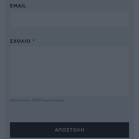
EMAIL
ΣΧΌΛΙΟ *
Απομένουν
2500
χαρακτήρες