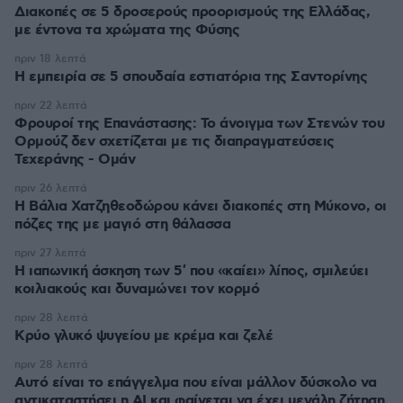
Διακοπές σε 5 δροσερούς προορισμούς της Ελλάδας,
με έντονα τα χρώματα της Φύσης
πριν 18 λεπτά
Η εμπειρία σε 5 σπουδαία εστιατόρια της Σαντορίνης
πριν 22 λεπτά
Φρουροί της Επανάστασης: Το άνοιγμα των Στενών του
Ορμούζ δεν σχετίζεται με τις διαπραγματεύσεις
Τεχεράνης - Ομάν
πριν 26 λεπτά
Η Βάλια Χατζηθεοδώρου κάνει διακοπές στη Μύκονο, οι
πόζες της με μαγιό στη θάλασσα
πριν 27 λεπτά
Η ιαπωνική άσκηση των 5′ που «καίει» λίπος, σμιλεύει
κοιλιακούς και δυναμώνει τον κορμό
πριν 28 λεπτά
Κρύο γλυκό ψυγείου με κρέμα και ζελέ
πριν 28 λεπτά
Αυτό είναι το επάγγελμα που είναι μάλλον δύσκολο να
αντικαταστήσει η AI και φαίνεται να έχει μεγάλη ζήτηση