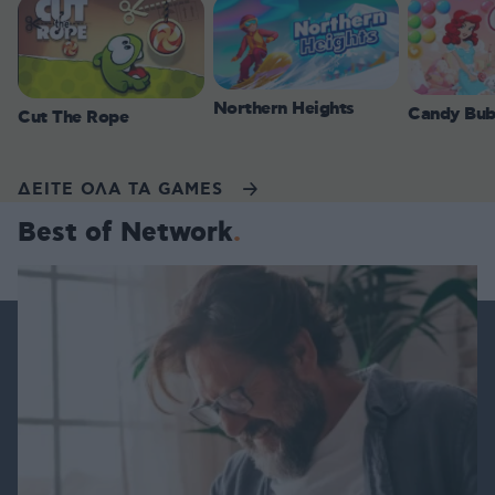
Northern Heights
Candy Bub
Cut The Rope
ΔΕΙΤΕ ΟΛΑ ΤΑ GAMES
Best of Network