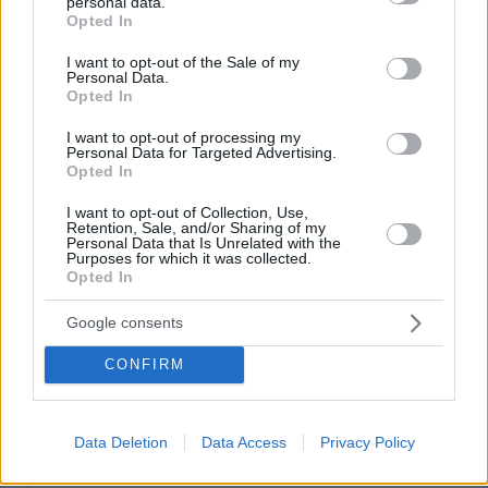
personal data.
grant or deny consent to Google and its third-party tags to
03.08.2026, 11:06
Opted In
use your data for below specified purposes in below Google
Κάτι αλλάζει στον χάρτη της πανεπιστημιακής εκπαίδευσης
consent section.
στην Ελλάδα
I want to opt-out of the Sale of my
Personal Data.
Opted In
30.07.2026, 15:25
Εθνική Τράπεζα: Η κορυφαία επιλογή για τη χρηματοδότηση
I want to opt-out of processing my
Personal Data for Targeted Advertising.
μεγάλων έργων
Opted In
29.07.2026, 09:39
I want to opt-out of Collection, Use,
Retention, Sale, and/or Sharing of my
Διασκεδάζουμε υπεύθυνα, επιστρέφουμε με ασφάλεια
Personal Data that Is Unrelated with the
Purposes for which it was collected.
Opted In
ΡΟΗ ΕΙΔΗΣΕΩΝ
Google consents
Ειδήσεις
Δημοφιλή
Σχολιασμένα
CONFIRM
πριν 7 λεπτά
Συνελήφθη ένα ακόμη μέλος της συμμορίας του «Έντικ»
Data Deletion
Data Access
Privacy Policy
στο Παλαιό Φάληρο
πριν 8 λεπτά