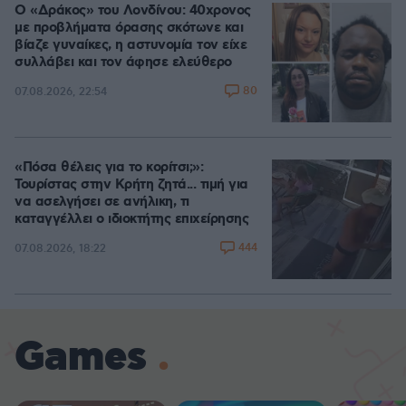
Ο «Δράκος» του Λονδίνου: 40χρονος
με προβλήματα όρασης σκότωνε και
βίαζε γυναίκες, η αστυνομία τον είχε
συλλάβει και τον άφησε ελεύθερο
80
07.08.2026, 22:54
«Πόσα θέλεις για το κορίτσι;»:
Τουρίστας στην Κρήτη ζητά... τιμή για
να ασελγήσει σε ανήλικη, τι
καταγγέλλει ο ιδιοκτήτης επιχείρησης
444
07.08.2026, 18:22
Games