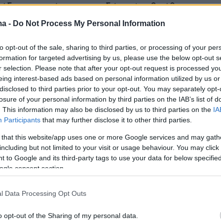
 ήδη σε κατάσταση κινδύνου), αβοήθητους
μιουργήθηκε κατάσταση <<ενδεχόμενου>>
ma -
Do Not Process My Personal Information
α τη ζωή και την υγεία τους) παρόλο που είχαν
νόμου υποχρεωτική και αποκλειστική
to opt-out of the sale, sharing to third parties, or processing of your per
formation for targeted advertising by us, please use the below opt-out s
αι γνώριζαν ότι αν παραμείνουν αβοήθητοι,
r selection. Please note that after your opt-out request is processed y
πιβεβλημένη λυτρωτική ενέργεια της διάσωσή
eing interest-based ads based on personal information utilized by us or
οία είχαν ιδιαίτερη νομική υποχρέωση να
disclosed to third parties prior to your opt-out. You may separately opt-
losure of your personal information by third parties on the IAB’s list of
 και παρεμποδίσουν την επέλευση του
. This information may also be disclosed by us to third parties on the
IA
ε βεβαιότητα θα κινδυνέψει η ζωή και υγεία
Participants
that may further disclose it to other third parties.
 that this website/app uses one or more Google services and may gath
including but not limited to your visit or usage behaviour. You may click 
 to Google and its third-party tags to use your data for below specifi
ogle consent section.
ει: «Αν γίνονταν η επιβεβλημένη και
νη από τον νόμο λυτρωτική ενέργεια
l Data Processing Opt Outs
υς), που όντως δεν έγινε, όπως πχ στο Ν.
σε όποιες περιοχές έγινε, αυτή ήταν πολύ
o opt-out of the Sharing of my personal data.