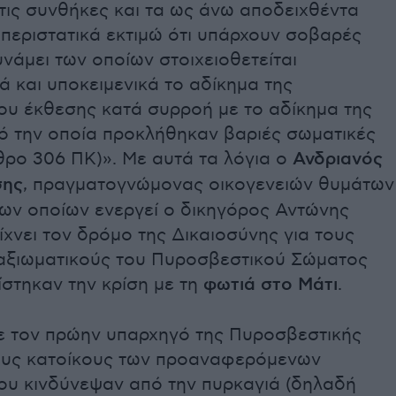
τις συνθήκες και τα ως άνω αποδειχθέντα
περιστατικά εκτιμώ ότι υπάρχουν σοβαρές
υνάμει των οποίων στοιχειοθετείται
κά και υποκειμενικά το αδίκημα της
υ έκθεσης κατά συρροή με το αδίκημα της
ό την οποία προκλήθηκαν βαριές σωματικές
θρο 306 ΠΚ)». Με αυτά τα λόγια ο
Ανδριανός
σης
, πραγματογνώμονας οικογενειών θυμάτων
των οποίων ενεργεί ο δικηγόρος Αντώνης
χνει τον δρόμο της Δικαιοσύνης για τους
αξιωματικούς του Πυροσβεστικού Σώματος
ίστηκαν την κρίση με τη
φωτιά στο Μάτι
.
 τον πρώην υπαρχηγό της Πυροσβεστικής
υς κατοίκους των προαναφερόμενων
που κινδύνεψαν από την πυρκαγιά (δηλαδή