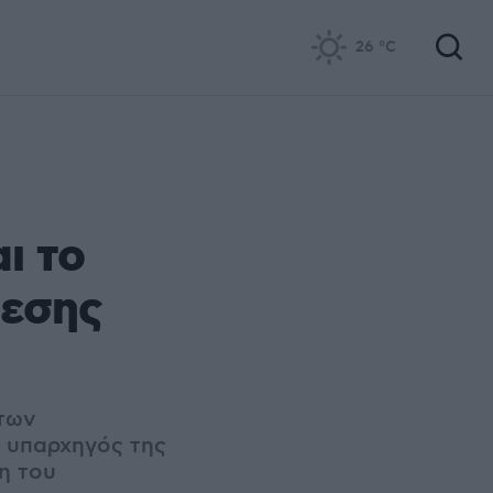
26
°C
ι το
θεσης
των
 υπαρχηγός της
η του