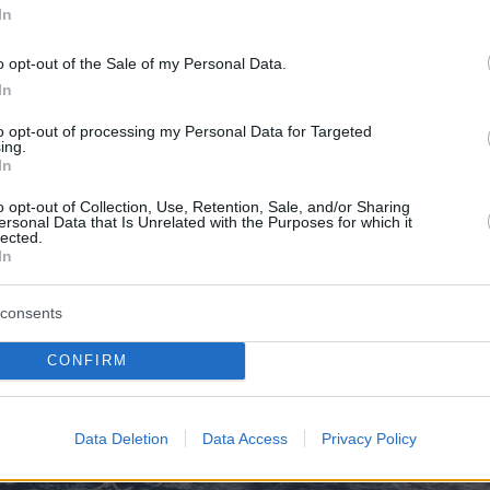
νη, με πιθανότητα που αγγίζει τα όρια
In
ς, δεν θα επέρχονταν ο θάνατος ή
o opt-out of the Sale of my Personal Data.
ός τους ή τουλάχιστον θα υπήρχαν τόσα
In
τραυματίες».
to opt-out of processing my Personal Data for Targeted
ing.
In
o opt-out of Collection, Use, Retention, Sale, and/or Sharing
ersonal Data that Is Unrelated with the Purposes for which it
lected.
In
consents
CONFIRM
Data Deletion
Data Access
Privacy Policy