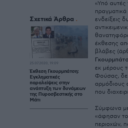
«Υπό αυτές 
πραγματικά 
Σχετικά Άρθρα
ενδείξεις δ
αντικειμενι
θανατηφόρο
έκθεσης απ
βλάβες (άρ
Γκουρμπάτ
25.07.2020, 19:09
εκ μέρους 
Έκθεση Γκουρμπάτση:
Φούσας, δεί
Εγκληματικές
παραλείψεις στην
αρμόδιους 
ανάπτυξη των δυνάμεων
που διαχειρ
της Πυροσβεστικής στο
Μάτι
Σύμφωνα με
«άφησαν το
περιοχών, 