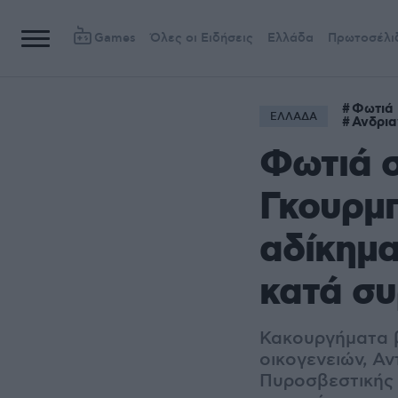
Games
Όλες οι Ειδήσεις
Ελλάδα
Πρωτοσέλι
Φωτιά 
ΕΛΛΑΔΑ
Ανδρια
Φωτιά σ
Γκουρμπ
αδίκημ
κατά σ
Κακουργήματα β
οικογενειών, Α
Πυροσβεστικής 