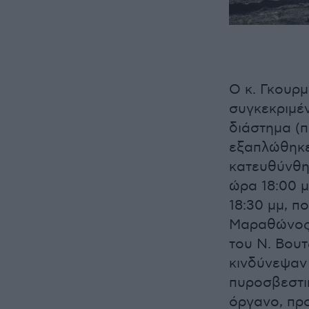
Ο κ. Γκουρ
συγκεκριμέν
διάστημα (π
εξαπλώθηκε
κατευθύνθη
ώρα 18:00 μ
18:30 μμ, π
Μαραθώνος κ
του Ν. Βου
κινδύνεψαν
πυροσβεστι
όργανο, προ