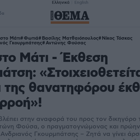
Ελληνικά
English
δα
στο Μάτι
Φωτιά
Βασίλης Ματθαιόπουλος
Νίκος Τόσκας
νός Γκουρμπάτσης
Αντώνης Φούσας
το Μάτι - Έκθεση
άτση: «Στοιχειοθετείτα
α της θανατηφόρου έκ
υρροή»!
λέπει στην αναφορά του προς τον δικηγόρο 
ντώνη Φούσα, ο πραγματογνώμονας και πρώην
Ανδριανός Γκουρμπάτσης – Ζητά να γίνει άρσ