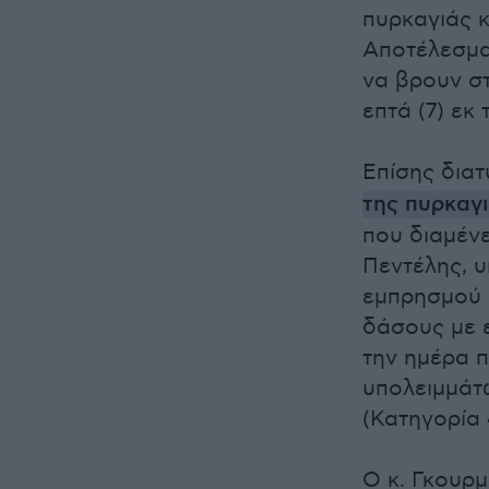
πυρκαγιάς κ
Αποτέλεσμα
να βρουν στ
επτά (7) εκ
Επίσης δια
της πυρκαγ
που διαμέν
Πεντέλης, υ
εμπρησμού 
δάσους με 
την ημέρα 
υπολειμμάτ
(Κατηγορία 
Ο κ. Γκουρμ