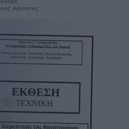
μενους
κούς άρχοντες