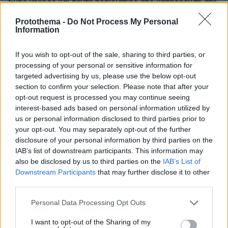
Ένας νεκρός και πέντε τραυματίες από κατάρρευση στο
μεγαλύτερο χρυσωρυχείο της Αιγύπτου
Protothema -
Do Not Process My Personal
10.08.2026, 03:33
Information
Πλεύρης στο Breitbart: Η επανεκλογή Τραμπ άλλαξε τη
μεταναστευτική πολιτική σε ΗΠΑ και Ευρώπη - Η
If you wish to opt-out of the sale, sharing to third parties, or
ανάρτηση του Αμερικανού προέδρου με τη συνέντευξη
processing of your personal or sensitive information for
του Έλληνα υπουργού
targeted advertising by us, please use the below opt-out
10.08.2026, 03:00
section to confirm your selection. Please note that after your
Τηγανόψωμο: Η εκδίκηση του φτωχικού έδεσματος -
opt-out request is processed you may continue seeing
Από την αρχαιότητα στα σύγχρονα brunch
interest-based ads based on personal information utilized by
us or personal information disclosed to third parties prior to
your opt-out. You may separately opt-out of the further
ΔΕΙΤΕ ΟΛΕΣ ΤΙΣ ΕΙΔΗΣΕΙΣ
disclosure of your personal information by third parties on the
IAB’s list of downstream participants. This information may
also be disclosed by us to third parties on the
IAB’s List of
Downstream Participants
that may further disclose it to other
ΤΑ ΠΙΟ ΔΗΜΟΦΙΛΗ
third parties.
Please note that this website/app uses one or more Google
Personal Data Processing Opt Outs
services and may gather and store information including but
not limited to your visit or usage behaviour. You may click to
I want to opt-out of the Sharing of my