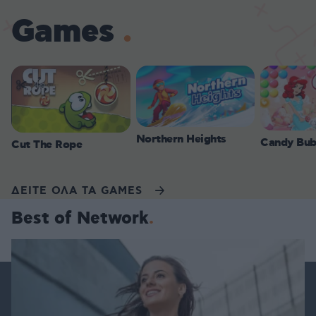
Games
Northern Heights
Candy Bub
Cut The Rope
ΔΕΙΤΕ ΟΛΑ ΤΑ GAMES
Best of Network