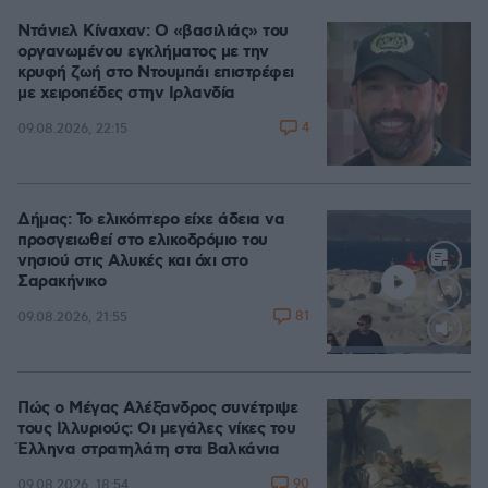
Ντάνιελ Κίναχαν: Ο «βασιλιάς» του
οργανωμένου εγκλήματος με την
κρυφή ζωή στο Ντουμπάι επιστρέφει
με χειροπέδες στην Ιρλανδία
4
09.08.2026, 22:15
Δήμας: Το ελικόπτερο είχε άδεια να
προσγειωθεί στο ελικοδρόμιο του
νησιού στις Αλυκές και όχι στο
Σαρακήνικο
81
09.08.2026, 21:55
Loaded
:
100.00%
Πώς ο Μέγας Αλέξανδρος συνέτριψε
τους Ιλλυριούς: Οι μεγάλες νίκες του
Έλληνα στρατηλάτη στα Βαλκάνια
90
09.08.2026, 18:54