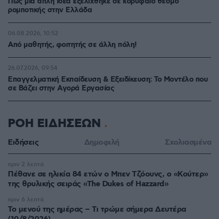
Πώς μια απλή ιδέα εξελίχθηκε σε κορυφαίο θεσμό
ρομποτικής στην Ελλάδα
06.08.2026, 10:52
Από μαθητής, φοιτητής σε άλλη πόλη!
26.07.2026, 09:54
Επαγγελματική Εκπαίδευση & Εξειδίκευση: Το Mοντέλο που
σε Bάζει στην Aγορά Eργασίας
ΡΟΗ ΕΙΔΗΣΕΩΝ
Ειδήσεις
Δημοφιλή
Σχολιασμένα
πριν 2 λεπτά
Πέθανε σε ηλικία 84 ετών ο Μπεν Τζόουνς, ο «Κούτερ»
της θρυλικής σειράς «The Dukes of Hazzard»
πριν 6 λεπτά
Το μενού της ημέρας – Τι τρώμε σήμερα Δευτέρα