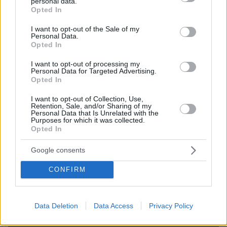
personal data.
grant or deny consent to Google and its third-party tags to
Opted In
use your data for below specified purposes in below Google
consent section.
I want to opt-out of the Sale of my
Personal Data.
Opted In
I want to opt-out of processing my
Personal Data for Targeted Advertising.
Opted In
I want to opt-out of Collection, Use,
Retention, Sale, and/or Sharing of my
Personal Data that Is Unrelated with the
Purposes for which it was collected.
Opted In
Google consents
CONFIRM
09.08.2026, 22:48
Τη Υπερμάχω: Η νύχτα του Αυγούστου πριν από
Data Deletion
Data Access
Privacy Policy
1.400 χρόνια, που γέννησε τον Ακάθιστο Ύμνο