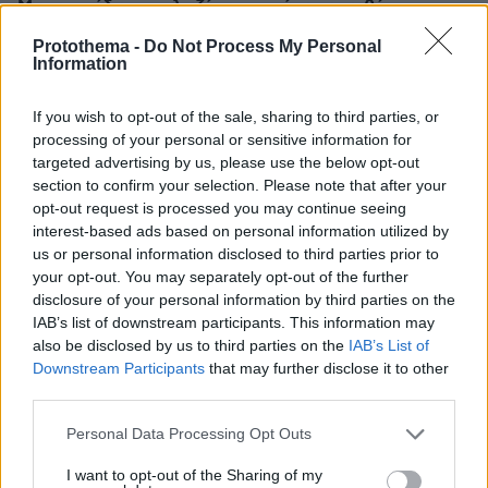
Μακαρονάδα με μελιτζάνα, ντομάτα και ανθότυρο
08.08.2026, 04:13
Protothema -
Do Not Process My Personal
Ρωσικά πλήγματα σε Κίεβο και Μπροβαρί: Τρεις νεκροί,
Information
ανάμεσά τους ένα παιδί
If you wish to opt-out of the sale, sharing to third parties, or
08.08.2026, 03:37
processing of your personal or sensitive information for
Ήττα της Σάκκαρη με 2-0 από την Γκοφ και αποκλεισμός
στο Τορόντο
targeted advertising by us, please use the below opt-out
section to confirm your selection. Please note that after your
08.08.2026, 03:31
opt-out request is processed you may continue seeing
Ο Κούτσιας πέτυχε το πρώτο γκολ της φετινής Primeira
interest-based ads based on personal information utilized by
Liga, δείτε το γκολ
us or personal information disclosed to third parties prior to
your opt-out. You may separately opt-out of the further
08.08.2026, 03:00
Ο Τραμπ προσφεύγει στο Ανώτατο Δικαστήριο: «Εθνική
disclosure of your personal information by third parties on the
ντροπή» το μπλόκο στην αίθουσα χορού του Λευκού
IAB’s list of downstream participants. This information may
Οίκου
also be disclosed by us to third parties on the
IAB’s List of
Downstream Participants
that may further disclose it to other
third parties.
ΔΕΙΤΕ ΟΛΕΣ ΤΙΣ ΕΙΔΗΣΕΙΣ
Please note that this website/app uses one or more Google
Personal Data Processing Opt Outs
services and may gather and store information including but
not limited to your visit or usage behaviour. You may click to
I want to opt-out of the Sharing of my