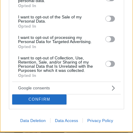
personal data.
grant or deny consent to Google and its third-party tags to
ΤΑ ΠΙΟ ΔΗΜΟΦΙΛΗ
Opted In
use your data for below specified purposes in below Google
consent section.
I want to opt-out of the Sale of my
Personal Data.
Opted In
I want to opt-out of processing my
Personal Data for Targeted Advertising.
Opted In
I want to opt-out of Collection, Use,
Retention, Sale, and/or Sharing of my
Personal Data that Is Unrelated with the
Purposes for which it was collected.
Opted In
Google consents
CONFIRM
Data Deletion
Data Access
Privacy Policy