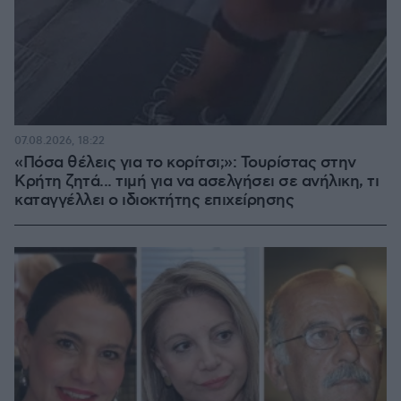
07.08.2026, 18:22
«Πόσα θέλεις για το κορίτσι;»: Τουρίστας στην
Κρήτη ζητά... τιμή για να ασελγήσει σε ανήλικη, τι
καταγγέλλει ο ιδιοκτήτης επιχείρησης