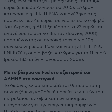
2015), ενώ «κοιτάζει» με αξιώσεις και τα 4,4
ευρώ (επίπεδα Αυγούστου 2015). «Άλμα»
κατέγραψε η ΓΕΚ ΤΕΡΝΑ και ανέβηκε στις
παρυφές των 46 ευρώ, σε νέο ιστορικό υψηλό.
Ταυτόχρονα, η ΔΕΗ ξεπέρασε τα 23 ευρώ και
ανανέωσε το υψηλό 18ετίας (Ιούνιος 2008),
παραμένοντας σε ανοδική τροχιά για 10η
συνεχόμενη μέρα. Ράλι και για την HELLENiQ
ENERGY, η οποία βάζει «πλώρη» για τα 11 ευρώ
(ρεκόρ 18,5 ετών – Ιανουάριος 2008).
Με το βλέμμα σε Fed στο εξωτερικό και
ΑΔΜΗΕ στο εσωτερικό
Το διεθνές κλίμα επηρεάζεται θετικά από τη
συνεχιζόμενη καθοδική πορεία των τιμών του
πετρελαίου, εν όψει και των επίσημων
υπογραφών για την ειρηνευτική συμφωνία
ΗΠΑ-Ιράν που θα «σφραγίσει» το πλήρες