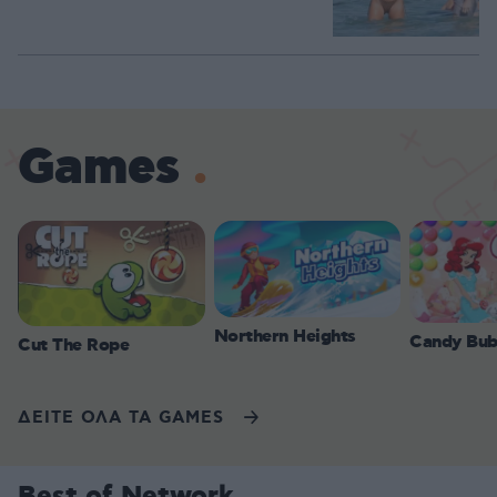
Games
Northern Heights
Candy Bub
Cut The Rope
ΔΕΙΤΕ ΟΛΑ ΤΑ GAMES