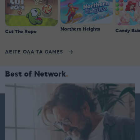
Northern Heights
Candy Bub
Cut The Rope
ΔΕΙΤΕ ΟΛΑ ΤΑ GAMES
Best of Network