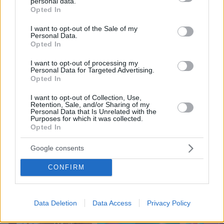
personal data.
grant or deny consent to Google and its third-party tags to
Opted In
08.08.2026, 08:33
use your data for below specified purposes in below Google
consent section.
I want to opt-out of the Sale of my
Personal Data.
Opted In
I want to opt-out of processing my
Personal Data for Targeted Advertising.
Η Λίλα Μπακλέση έφερε στον κόσμο
Opted In
το πρώτο της παιδί, δείτε την
ανάρτηση του συντρόφου της περί...
I want to opt-out of Collection, Use,
λαού και εξουσίας
Retention, Sale, and/or Sharing of my
Personal Data that Is Unrelated with the
Purposes for which it was collected.
56
07.08.2026, 22:23
Opted In
Google consents
CONFIRM
Games
Data Deletion
Data Access
Privacy Policy