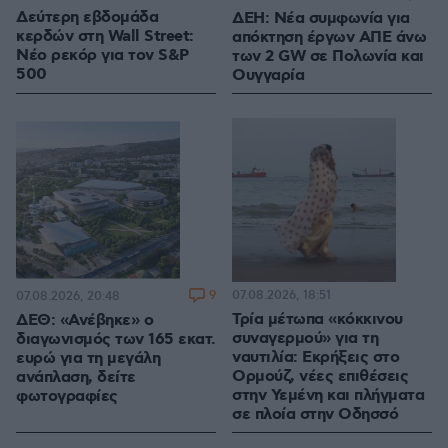
Δεύτερη εβδομάδα
ΔΕΗ: Νέα συμφωνία για
κερδών στη Wall Street:
απόκτηση έργων ΑΠΕ άνω
Νέο ρεκόρ για τον S&P
των 2 GW σε Πολωνία και
500
Ουγγαρία
9
07.08.2026, 18:51
07.08.2026, 20:48
Τρία μέτωπα «κόκκινου
ΔΕΘ: «Ανέβηκε» ο
συναγερμού» για τη
διαγωνισμός των 165 εκατ.
ναυτιλία: Εκρήξεις στο
ευρώ για τη μεγάλη
Ορμούζ, νέες επιθέσεις
ανάπλαση, δείτε
στην Υεμένη και πλήγματα
φωτογραφίες
σε πλοία στην Οδησσό