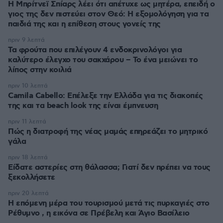
Η Μπρίτνεϊ Σπίαρς λέει ότι απέτυχε ως μητέρα, επειδή ο
γιος της δεν πιστεύει στον Θεό: Η εξομολόγηση για τα
παιδιά της και η επίθεση στους γονείς της
πριν 9 λεπτά
Τα φρούτα που επιλέγουν 4 ενδοκρινολόγοι για
καλύτερο έλεγχο του σακχάρου – Το ένα μειώνει το
λίπος στην κοιλιά
πριν 10 λεπτά
Camila Cabello: Επέλεξε την Ελλάδα για τις διακοπές
της και τα beach look της είναι έμπνευση
πριν 11 λεπτά
Πώς η διατροφή της νέας μαμάς επηρεάζει το μητρικό
γάλα
πριν 18 λεπτά
Είδατε αστερίες στη θάλασσα; Γιατί δεν πρέπει να τους
ξεκολλήσετε
πριν 20 λεπτά
Η επόμενη μέρα του τουρισμού μετά τις πυρκαγιές στο
Ρέθυμνο , η εικόνα σε Πρέβελη και Άγιο Βασίλειο