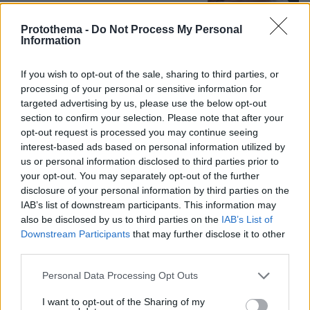
40
07.08.2026, 23:30
Protothema -
Do Not Process My Personal
Information
Εντυπωσιάζει με την εμφάνισή της η
σύζυγος του Τζέντι Όσμαν στις
If you wish to opt-out of the sale, sharing to third parties, or
διακοπές τους στην Τουρκία, βίντεο
processing of your personal or sensitive information for
5
07.08.2026, 23:43
targeted advertising by us, please use the below opt-out
section to confirm your selection. Please note that after your
opt-out request is processed you may continue seeing
interest-based ads based on personal information utilized by
us or personal information disclosed to third parties prior to
Φραντσέσκα Τόκα: Η Ιταλίδα «νύφη»
your opt-out. You may separately opt-out of the further
της Eurovision ποζάρει με μπικίνι και...
disclosure of your personal information by third parties on the
ολόγυμνη στην μπανιέρα της, δείτε
IAB’s list of downstream participants. This information may
φωτογραφίες
also be disclosed by us to third parties on the
IAB’s List of
Downstream Participants
that may further disclose it to other
42
07.08.2026, 20:57
third parties.
Please note that this website/app uses one or more Google
Personal Data Processing Opt Outs
services and may gather and store information including but
Όταν ο σεισμός της Κρήτης «λάβωσε»
not limited to your visit or usage behaviour. You may click to
I want to opt-out of the Sharing of my
τον Φάρο της Αλεξάνδρειας