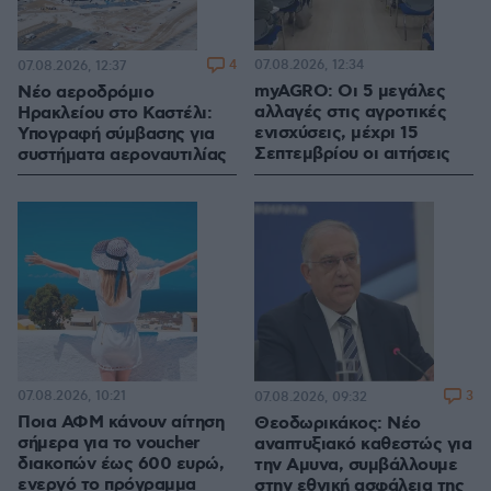
4
07.08.2026, 12:34
07.08.2026, 12:37
myAGRO: Οι 5 μεγάλες
Νέο αεροδρόμιο
αλλαγές στις αγροτικές
Ηρακλείου στο Καστέλι:
ενισχύσεις, μέχρι 15
Υπογραφή σύμβασης για
Σεπτεμβρίου οι αιτήσεις
συστήματα αεροναυτιλίας
07.08.2026, 10:21
3
07.08.2026, 09:32
Ποια ΑΦΜ κάνουν αίτηση
Θεοδωρικάκος: Νέο
σήμερα για το voucher
αναπτυξιακό καθεστώς για
διακοπών έως 600 ευρώ,
την Αμυνα, συμβάλλουμε
ενεργό το πρόγραμμα
στην εθνική ασφάλεια της