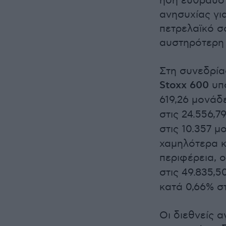
ήδη εύθραυστ
ανησυχίας για
πετρελαϊκό σ
αυστηρότερη 
Στη συνεδρία
Stoxx 600
υπο
619,26 μονάδ
στις 24.556,7
στις 10.357 μ
χαμηλότερα κ
περιφέρεια, ο
στις 49.835,5
κατά 0,66% στ
Οι διεθνείς α