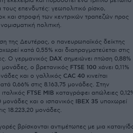
η εκεχειρία και πυροδοτεί ένα τριπλό μέτωπο
 τους επενδυτές: γεωπολιτικό ρίσκο,
οκ και στροφή των κεντρικών τραπεζών προς
νομισματική πολιτική.
ση της Δευτέρας, ο πανευρωπαϊκός δείκτης
χωρεί κατά 0,55% και διαπραγματεύεται στις
ες. Ο γερμανικός
DAX
σημειώνει πτώση 0,88%
9 μονάδες, ο βρετανικός
FTSE 100
χάνει 0,11%
ονάδες και ο γαλλικός
CAC 40
κινείται
ατά 0,66% στις 8.163,75 μονάδες. Στην
 ιταλικός
FTSE MIB
καταγράφει απώλειες 0,12
0 μονάδες και ο ισπανικός
IBEX 35
υποχωρεί
ις 18.223,20 μονάδες.
γορές βρίσκονται αντιμέτωπες με μια καταιγίδ