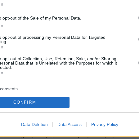
 από εταιρείες που αναζητούν κεφάλαια για τ
In
 τους φιλοδοξίες, προκαλεί νευρικότητα και σ
o opt-out of the Sale of my Personal Data.
 όπου ο Nasdaq προέρχεται από τη μεγαλύτερη
In
ν τελευταίο χρόνο.
to opt-out of processing my Personal Data for Targeted
ing.
σεις δεν περιορίζονται στις μετοχές. Τα
In
κρατικά ομόλογα
διεύρυναν τις απώλειές τους,
o opt-out of Collection, Use, Retention, Sale, and/or Sharing
ersonal Data that Is Unrelated with the Purposes for which it
ση του 10ετούς να «σκαρφαλώνει» στο 4,57%,
lected.
δέχθηκαν και τα ομόλογα σε Ιαπωνία και
In
αράλληλα, ο
χρυσός
υποχώρησε κατά 1% στα
consents
α ανά ουγγιά.
CONFIRM
α, το
Bitcoin
κατέγραψε άνοδο 1,5% πέριξ των
ίων, ανακτώντας το ψυχολογικό όριο των
Data Deletion
Data Access
Privacy Policy
ίων που είχε χάσει προσωρινά την Παρασκευή
ά, το δημοφιλές κρυπτονόμισμα παραμένει