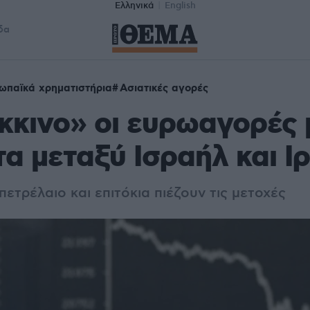
Ελληνικά
English
δα
ωπαϊκά χρηματιστήρια
Ασιατικές αγορές
κκινο» οι ευρωαγορές 
α μεταξύ Ισραήλ και Ι
ετρέλαιο και επιτόκια πιέζουν τις μετοχές