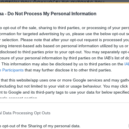
δήσεων που δοκιμάζει τις αντοχές του
ll market. Το πετρέλαιο τύπου
Brent
ma -
Do Not Process My Personal Information
μα 4,8%, ξεπερνώντας τα 97,50 δολάρια το
οδος πυροδοτήθηκε από τα αντίποινα του
to opt-out of the sale, sharing to third parties, or processing of your per
ποίο έπληξε στρατιωτικούς στόχους εντός του
formation for targeted advertising by us, please use the below opt-out s
r selection. Please note that after your opt-out request is processed y
 πυραυλικές επιθέσεις της Τεχεράνης,
eing interest-based ads based on personal information utilized by us or
ς εκκλήσεις του Ντόναλντ Τραμπ για
disclosed to third parties prior to your opt-out. You may separately opt-
ση. Οι ακριβότερες τιμές της ενέργειας, σε
losure of your personal information by third parties on the IAB’s list of
. This information may also be disclosed by us to third parties on the
IA
 τα ισχυρά στοιχεία για την απασχόληση στις
Participants
that may further disclose it to other third parties.
ουν τους φόβους για αναζωπύρωση του
 that this website/app uses one or more Google services and may gath
 οδηγώντας τους επενδυτές να στοιχηματίζο
including but not limited to your visit or usage behaviour. You may click 
ά σε
νέες αυξήσεις επιτοκίων
από την Fed.
 to Google and its third-party tags to use your data for below specifi
ogle consent section.
 μετοχές
κατέγραψαν βουτιά, με τον δείκτη
l Data Processing Opt Outs
ιας Κορέας να «καταρρέει» 8%. Η διόρθωση
ου AI, σε συνδυασμό με την υπερπροσφορά
o opt-out of the Sharing of my personal data.