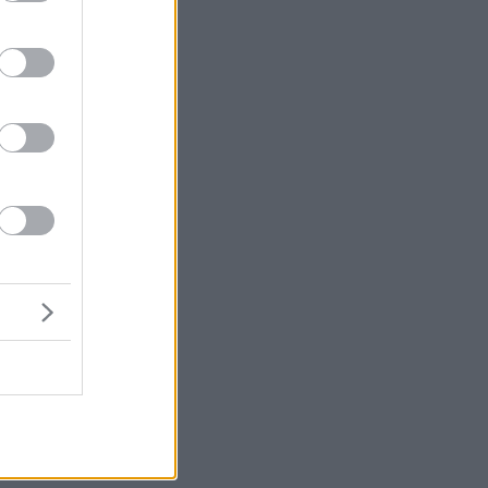
ις
τη
.