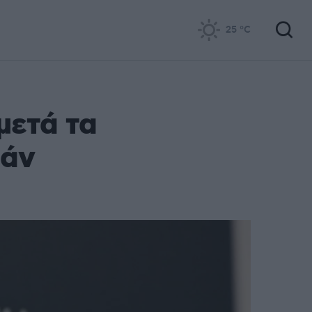
25
°C
μετά τα
ράν