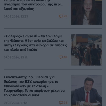
το πρώτο της παιδί, δείτε την
ανάρτηση του συντρόφου της περί...
λαού και εξουσίας
43
07.08.2026, 22:23
«Πόλεμος» Σάντσεθ - Μελόνι λόγω
της Θέουτα: Η Ισπανία επιβάλλει και
αυτή ελέγχους στα σύνορα σε πτήσεις
και πλοία από Ιταλία
48
07.08.2026, 23:19
Συνδικαλιστής που μιλούσε για
διάλυση του ΕΣΥ, ευχαρίστησε το
Μποδοσάκειο με επιστολή -
Γεωργιάδης: Το κατακρίνουν μέχρι να
το χρειαστούν οι ίδιοι
33
07.08.2026, 21:54