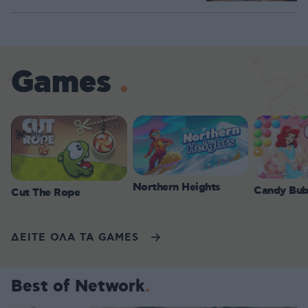
Games
Northern Heights
Candy Bub
Cut The Rope
ΔΕΙΤΕ ΟΛΑ ΤΑ GAMES
Best of Network