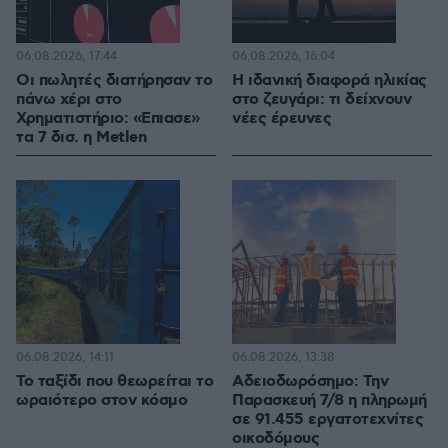
06.08.2026, 17:44
06.08.2026, 16:04
Οι πωλητές διατήρησαν το
Η ιδανική διαφορά ηλικίας
πάνω χέρι στο
στο ζευγάρι: τι δείχνουν
Χρηματιστήριο: «Επιασε»
νέες έρευνες
τα 7 δισ. η Metlen
06.08.2026, 14:11
06.08.2026, 13:38
Το ταξίδι που θεωρείται το
Αδειοδωρόσημο: Την
ωραιότερο στον κόσμο
Παρασκευή 7/8 η πληρωμή
σε 91.455 εργατοτεχνίτες
οικοδόμους