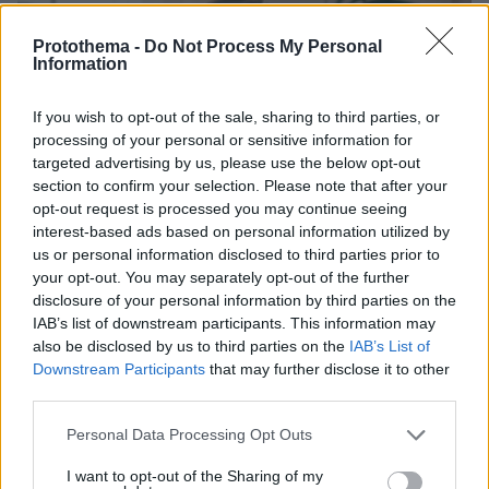
Protothema -
Do Not Process My Personal
Information
If you wish to opt-out of the sale, sharing to third parties, or
processing of your personal or sensitive information for
targeted advertising by us, please use the below opt-out
section to confirm your selection. Please note that after your
opt-out request is processed you may continue seeing
interest-based ads based on personal information utilized by
us or personal information disclosed to third parties prior to
your opt-out. You may separately opt-out of the further
disclosure of your personal information by third parties on the
IAB’s list of downstream participants. This information may
also be disclosed by us to third parties on the
IAB’s List of
Downstream Participants
that may further disclose it to other
third parties.
Please note that this website/app uses one or more Google
Personal Data Processing Opt Outs
services and may gather and store information including but
07.08.2026, 18:31
not limited to your visit or usage behaviour. You may click to
I want to opt-out of the Sharing of my