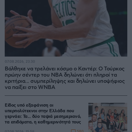
07.08.2026, 23:30
Βάλθηκε να τρελάνει κόσμο ο Καντέρ: Ο Τούρκος
πρώην σέντερ του NBA δηλώνει ότι πληροί τα
κριτήρια... συμπερίληψης και δηλώνει υποψήφιος
να παίξει στο WNBA
Είδος υπό εξαφάνιση οι
υπερπολύτεκνοι στην Ελλάδα που
γερνάει: Τα... δύο ταψιά μεσημεριανό,
τα επιδόματα, η καθημερινότητά τους
580
07.08.2026, 15:59