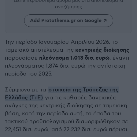
Δείτε περισσότερα άρθρα μας
στα αποτελέσματα
αναζήτησης
Add Protothema.gr on Google
Την περίοδο Ιανουαρίου-Απριλίου 2026, το
κεντρικής διοίκησης
ταμειακό αποτέλεσμα της
πλεόνασμα 1,013 δισ. ευρώ
παρουσίασε
, έναντι
πλεονάσματος 1,874 δισ. ευρώ την αντίστοιχη
περίοδο του 2025.
Σύμφωνα με τα
στοιχεία της Τράπεζας της
Ελλάδος (ΤτΕ)
για τις καθαρές δανειακές
ανάγκες της κεντρικής διοίκησης σε ταμειακή
βάση, κατά την περίοδο αυτή, τα έσοδα του
τακτικού προϋπολογισμού διαμορφώθηκαν σε
22,451 δισ. ευρώ, από 22,232 δισ. ευρώ πέρυσι.