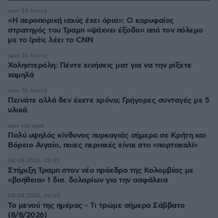
πριν 24 λεπτά
«Η αεροπορική ισχύς έχει όρια»: Ο κορυφαίος
στρατηγός του Τραμπ «ψάχνει έξοδο» από τον πόλεμο
με το Ιράν, λέει το CNN
πριν 35 λεπτά
Χοληστερόλη: Πέντε κινήσεις ματ για να την ρίξετε
χαμηλά
πριν 35 λεπτά
Πεινάτε αλλά δεν έχετε χρόνο; Γρήγορες συνταγές με 5
υλικά
πριν μία ώρα
Πολύ υψηλός κίνδυνος πυρκαγιάς σήμερα σε Κρήτη και
Βόρειο Αιγαίο, ποιες περιοχές είναι στο «πορτοκαλί»
08.08.2026, 06:02
Στήριξη Τραμπ στον νέο πρόεδρο της Κολομβίας με
«βοήθεια» 1 δισ. δολαρίων για την ασφάλεια
08.08.2026, 06:00
Το μενού της ημέρας - Τι τρώμε σήμερα Σάββατο
(8/8/2026)