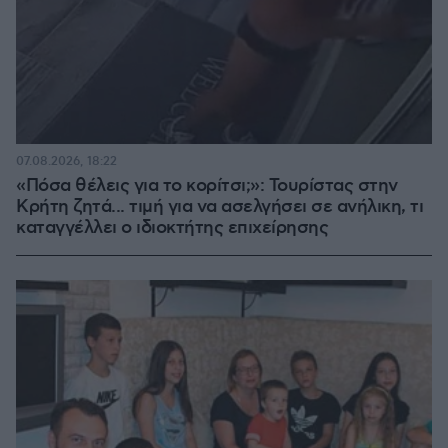
07.08.2026, 18:22
«Πόσα θέλεις για το κορίτσι;»: Τουρίστας στην
Κρήτη ζητά... τιμή για να ασελγήσει σε ανήλικη, τι
καταγγέλλει ο ιδιοκτήτης επιχείρησης