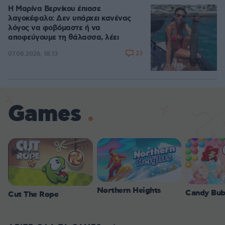
Η Μαρίνα Βερνίκου έπιασε
λαγοκέφαλο: Δεν υπάρχει κανένας
λόγος να φοβόμαστε ή να
αποφεύγουμε τη θάλασσα, λέει
23
07.08.2026, 18:13
Games
Northern Heights
Candy Bub
Cut The Rope