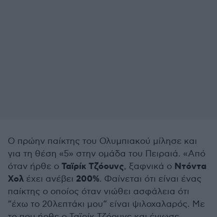
Ο πρώην παίκτης του Ολυμπιακού μίλησε και
για τη θέση «5» στην ομάδα του Πειραιά. «Από
Ταϊρίκ Τζόουνς
Ντόντα
όταν ήρθε ο
, ξαφνικά ο
Χολ
200%
έχει ανέβει
. Φαίνεται ότι είναι ένας
παίκτης ο οποίος όταν νιώθει ασφάλεια ότι
“έχω το 20λεπτάκι μου” είναι ψιλοχαλαρός. Με
το που ήρθε ο Ταϊρίκ Τζόουνς και ένιωσε