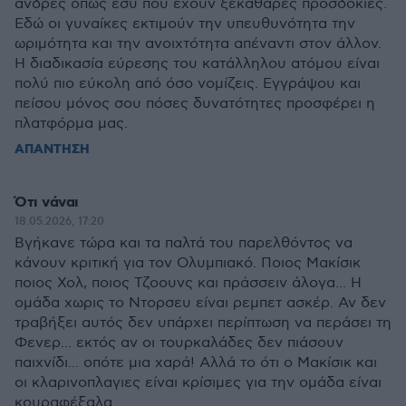
άνδρες όπως εσύ που έχουν ξεκάθαρες προσδοκίες.
Εδώ οι γυναίκες εκτιμούν την υπευθυνότητα την
ωριμότητα και την ανοιχτότητα απέναντι στον άλλον.
Η διαδικασία εύρεσης του κατάλληλου ατόμου είναι
πολύ πιο εύκολη από όσο νομίζεις. Εγγράψου και
πείσου μόνος σου πόσες δυνατότητες προσφέρει η
πλατφόρμα μας.
ΑΠΑΝΤΗΣΗ
Ότι νάναι
18.05.2026, 17:20
Βγήκανε τώρα και τα παλτά του παρελθόντος να
κάνουν κριτική για τον Ολυμπιακό. Ποιος Μακίσικ
ποιος Χολ, ποιος Τζοουνς και πράσσειν άλογα... Η
ομάδα χωρις το Ντορσευ είναι ρεμπετ ασκέρ. Αν δεν
τραβήξει αυτός δεν υπάρχει περίπτωση να περάσει τη
Φενερ... εκτός αν οι τουρκαλάδες δεν πιάσουν
παιχνίδι... οπότε μια χαρά! Αλλά το ότι ο Μακίσικ και
οι κλαρινοπλαγιες είναι κρίσιμες για την ομάδα είναι
κουραφέξαλα.