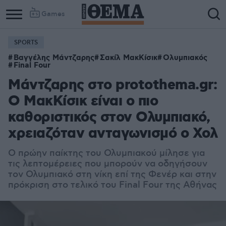
Games
SPORTS
Column
Column
Βαγγέλης Μάντζαρης
Σακίλ ΜακΚίσικ
Ολυμπιακός
1
2
Final Four
Μάντζαρης στο protothema.gr:
Ο ΜακΚίσικ είναι ο πιο
καθοριστικός στον Ολυμπιακό,
χρειαζόταν ανταγωνισμό ο Χολ
Ο πρώην παίκτης του Ολυμπιακού μίλησε για
τις λεπτομέρειες που μπορούν να οδηγήσουν
τον Ολυμπιακό στη νίκη επί της Φενέρ και στην
πρόκριση στο τελικό του Final Four της Αθήνας