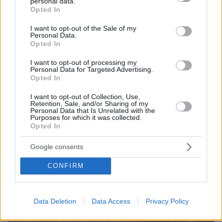
personal data.
grant or deny consent to Google and its third-party tags to
Opted In
use your data for below specified purposes in below Google
consent section.
ΔΕΙΤΕ ΟΛΕΣ ΤΙΣ ΕΙΔΗΣΕΙΣ
I want to opt-out of the Sale of my
Personal Data.
Opted In
I want to opt-out of processing my
ΤΑ ΠΙΟ ΔΗΜΟΦΙΛΗ
Personal Data for Targeted Advertising.
Opted In
I want to opt-out of Collection, Use,
Retention, Sale, and/or Sharing of my
Personal Data that Is Unrelated with the
Purposes for which it was collected.
Opted In
Google consents
CONFIRM
Data Deletion
Data Access
Privacy Policy