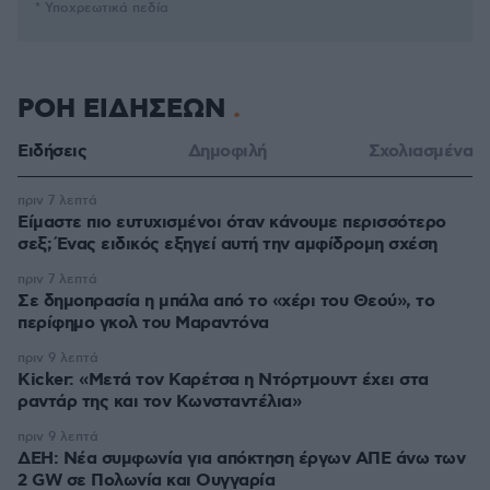
* Υποχρεωτικά πεδία
ΡΟΗ ΕΙΔΗΣΕΩΝ
Ειδήσεις
Δημοφιλή
Σχολιασμένα
πριν 7 λεπτά
Είμαστε πιο ευτυχισμένοι όταν κάνουμε περισσότερο
σεξ; Ένας ειδικός εξηγεί αυτή την αμφίδρομη σχέση
πριν 7 λεπτά
Σε δημοπρασία η μπάλα από το «χέρι του Θεού», το
περίφημο γκολ του Μαραντόνα
πριν 9 λεπτά
Kicker: «Μετά τον Καρέτσα η Ντόρτμουντ έχει στα
ραντάρ της και τον Κωνσταντέλια»
πριν 9 λεπτά
ΔΕΗ: Νέα συμφωνία για απόκτηση έργων ΑΠΕ άνω των
2 GW σε Πολωνία και Ουγγαρία