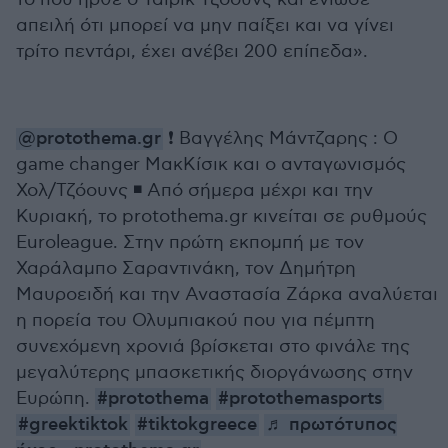
απειλή ότι μπορεί να μην παίξει και να γίνει
τρίτο πεντάρι, έχει ανέβει 200 επίπεδα».
@protothema.gr
❗ Βαγγέλης Μάντζαρης : Ο
game changer ΜακKίσικ και ο ανταγωνισμός
Χολ/Τζόουνς ◾ Από σήμερα μέχρι και την
Κυριακή, το protothema.gr κινείται σε ρυθμούς
Euroleague. Στην πρώτη εκπομπή με τον
Χαράλαμπο Σαραντινάκη, τον Δημήτρη
Μαυροειδή και την Αναστασία Ζάρκα αναλύεται
η πορεία του Ολυμπιακού που για πέμπτη
συνεχόμενη χρονιά βρίσκεται στο φινάλε της
μεγαλύτερης μπασκετικής διοργάνωσης στην
Ευρώπη.
#protothema
#protothemasports
#greektiktok
#tiktokgreece
♬ πρωτότυπος