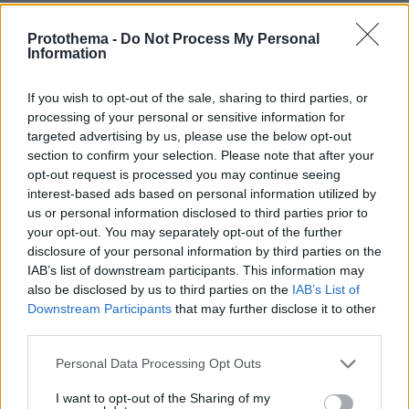
πριν 10 λεπτά
Aνατολική Κρήτη: Παραλίες με φοίνικες και τοπία
Protothema -
Do Not Process My Personal
Information
γεμάτα ελαιόδεντρα
πριν 11 λεπτά
If you wish to opt-out of the sale, sharing to third parties, or
ΔΕΘ: «Ανέβηκε» ο διαγωνισμός των 165 εκατ. ευρώ για
processing of your personal or sensitive information for
τη μεγάλη ανάπλαση, δείτε φωτογραφίες
targeted advertising by us, please use the below opt-out
πριν 15 λεπτά
section to confirm your selection. Please note that after your
«Νόμιζα ότι ήταν νεκρός»: Η απίστευτη ιστορία του
opt-out request is processed you may continue seeing
Μπάρνεϊ, του παπαγάλου που εκλάπη το 2017 και
interest-based ads based on personal information utilized by
ξαναβρήκε την οικογένειά του 9 χρόνια μετά
us or personal information disclosed to third parties prior to
your opt-out. You may separately opt-out of the further
πριν 16 λεπτά
disclosure of your personal information by third parties on the
Ομάδα Ρώσων χάκερ που συνδέεται με το Κρεμλίνο
IAB’s list of downstream participants. This information may
πίσω από πλαστό βίντεο για την παραίτηση του Μερτς
also be disclosed by us to third parties on the
IAB’s List of
πριν 21 λεπτά
Downstream Participants
that may further disclose it to other
Οι απογευματινές βουτιές της Μαρίας Σολωμού στη
third parties.
θάλασσα: Σκέφτεστε τίποτα καλύτερο; έγραψε
Please note that this website/app uses one or more Google
Personal Data Processing Opt Outs
πριν 26 λεπτά
services and may gather and store information including but
Μπαρτσελόνα: Ακύρωσε φιλικό παιχνίδι στο Μαρόκο
not limited to your visit or usage behaviour. You may click to
I want to opt-out of the Sharing of my
λόγω της κρίσης στη Θέουτα