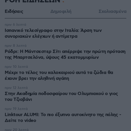
ΡΟΗ ΕΙΔΗΣΕΩΝ
Ειδήσεις
Δημοφιλή
Σχολιασμένα
πριν 6 λεπτά
Ισπανικό τελεσίγραφο στην Ιταλία: Άρση των
συνοριακών ελέγχων ή αντίμετρα
πριν 8 λεπτά
Ρόδρι: Η Μάντσεστερ Σίτι απέρριψε την πρώτη πρόταση
της Μπαρτσελόνα, ύψους 45 εκατομμυρίων
πριν 10 λεπτά
Μέχρι το τέλος του καλοκαιριού αυτά τα ζώδια θα
έχουν βρει την αληθινή αγάπη
πριν 12 λεπτά
Στην Ακαδημία ποδοσφαίρου του Ολυμπιακού ο γιος
του Τζιοβάνι
πριν 19 λεπτά
Linktour ALUMI: Το πιο έξυπνο αυτοκίνητο της πόλης -
Δείτε το video
πριν 20 λεπτά