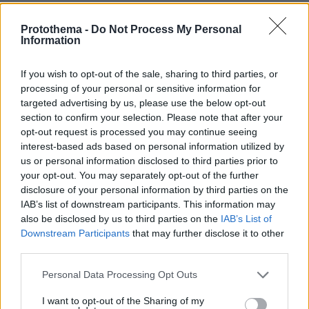
22 χρόνια από τα εγκαίνια της
Protothema -
Do Not Process My Personal
Information
γέφυρας Ρίου-Αντιρρίου: Αντέχει
πρόσκρουση με δεξαμενόπλοιο,
τυφώνες και κόστισε 800 εκατ. ευρώ
If you wish to opt-out of the sale, sharing to third parties, or
processing of your personal or sensitive information for
25
07.08.2026, 09:08
targeted advertising by us, please use the below opt-out
section to confirm your selection. Please note that after your
opt-out request is processed you may continue seeing
interest-based ads based on personal information utilized by
Βόρεια Εύβοια: Οι 14 λίμνες που
γεννήθηκαν από εγκαταλελειμμένα
us or personal information disclosed to third parties prior to
μεταλλεία δημιουργώντας ένα
your opt-out. You may separately opt-out of the further
μοναδικό οικοσύστημα, δείτε
disclosure of your personal information by third parties on the
αεροφωτογραφίες
IAB’s list of downstream participants. This information may
also be disclosed by us to third parties on the
IAB’s List of
11
07.08.2026, 15:58
Downstream Participants
that may further disclose it to other
third parties.
«Δεν θα με κυριεύσει ο φόβος»: Ο
Please note that this website/app uses one or more Google
Personal Data Processing Opt Outs
περιπτεράς της Γαστούνης άνοιξε
services and may gather and store information including but
ξανά το κατάστημά του μετά τις
not limited to your visit or usage behaviour. You may click to
I want to opt-out of the Sharing of my
επιθέσεις και τον εμπρησμό