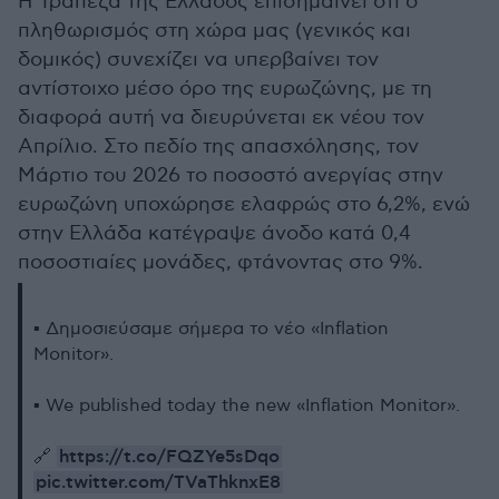
Η Τράπεζα της Ελλάδος επισημαίνει ότι ο
πληθωρισμός στη χώρα μας (γενικός και
δομικός) συνεχίζει να υπερβαίνει τον
αντίστοιχο μέσο όρο της ευρωζώνης, με τη
διαφορά αυτή να διευρύνεται εκ νέου τον
Απρίλιο. Στο πεδίο της απασχόλησης, τον
Μάρτιο του 2026 το ποσοστό ανεργίας στην
ευρωζώνη υποχώρησε ελαφρώς στο 6,2%, ενώ
στην Ελλάδα κατέγραψε άνοδο κατά 0,4
ποσοστιαίες μονάδες, φτάνοντας στο 9%.
▪ Δημοσιεύσαμε σήμερα το νέο «Inflation
Monitor».
▪ We published today the new «Inflation Monitor».
https://t.co/FQZYe5sDqo
🔗
pic.twitter.com/TVaThknxE8