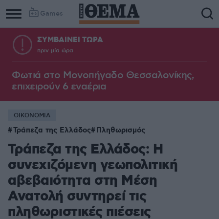
Games
ΣΥΜΒΑΙΝΕΙ ΤΩΡΑ
πριν μία ώρα
Φωτιά στο Μονοπήγαδο Θεσσαλονίκης,
επιχειρούν 6 εναέρια
ΟΙΚΟΝΟΜΙΑ
Τράπεζα της Ελλάδος
Πληθωρισμός
Τράπεζα της Ελλάδος: Η
συνεχιζόμενη γεωπολιτική
αβεβαιότητα στη Μέση
Ανατολή συντηρεί τις
πληθωριστικές πιέσεις