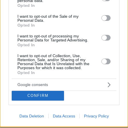
personal data.
grant or deny consent to Google and its third-party tags to
Opted In
104
07.08.2026, 12:51
use your data for below specified purposes in below Google
consent section.
I want to opt-out of the Sale of my
Personal Data.
Opted In
I want to opt-out of processing my
Personal Data for Targeted Advertising.
Opted In
Games
I want to opt-out of Collection, Use,
Retention, Sale, and/or Sharing of my
Personal Data that Is Unrelated with the
Purposes for which it was collected.
Opted In
Google consents
Northern Heights
CONFIRM
Candy Bub
Cut The Rope
ΔΕΙΤΕ ΟΛΑ ΤΑ GAMES
Data Deletion
Data Access
Privacy Policy