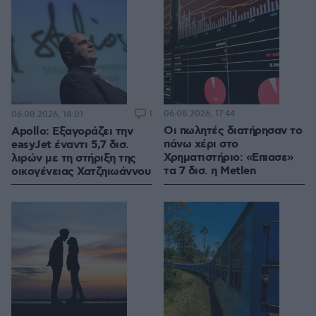
1
06.08.2026, 17:44
06.08.2026, 18:01
Οι πωλητές διατήρησαν το
Apollo: Εξαγοράζει την
πάνω χέρι στο
easyJet έναντι 5,7 δισ.
Χρηματιστήριο: «Επιασε»
λιρών με τη στήριξη της
τα 7 δισ. η Metlen
οικογένειας Χατζηιωάννου