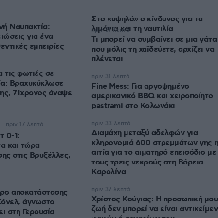
Στο «υψηλό» ο κίνδυνος για τα
ή Ναυπακτία:
λιμάνια και τη ναυτιλία
πριν 31 λεπτά
ιώσεις για ένα
Τι μπορεί να συμβαίνει σε μια γάτα
εντικές εμπειρίες
που μόλις τη χαϊδεύετε, αρχίζει να
πλένεται
α τις φωτιές σε
πριν 31 λεπτά
ία: Βραχυκύκλωσε
Fine Mess: Για αργοψημένο
ης, 71χρονος άναψε
αμερικανικό BBQ και χειροποίητο
pastrami στο Κολωνάκι
πριν 33 λεπτά
πριν 17 λεπτά
Διαμάχη μεταξύ αδελφών για
 0-1:
κληρονομιά 600 στρεμμάτων γης 
τα και τώρα
αιτία για το αιματηρό επεισόδιο με
σης στις Βρυξέλλες,
τους τρεις νεκρούς στη Βόρεια
Καρολίνα
πριν 37 λεπτά
τρο αποκατάστασης
Χρίστος Κούγιας: Η προσωπική μου
Κόνελ, άγνωστο
ζωή δεν μπορεί να είναι αντικείμε
ει στη Γερουσία