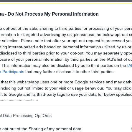
ές καταστάσεις πελατών – προμηθευτών.
ma -
Do Not Process My Personal Information
to opt-out of the sale, sharing to third parties, or processing of your per
ι ελεγκτές της ΑΑΔΕ εντόπισαν περιπτώσεις
formation for targeted advertising by us, please use the below opt-out s
οιήθηκαν
αδικαιολόγητα προσυμπληρωμένα
r selection. Please note that after your opt-out request is processed y
 φορολογικές δηλώσεις, αλλά και υποθέσεις μ
eing interest-based ads based on personal information utilized by us or
disclosed to third parties prior to your opt-out. You may separately opt-
ίσεις ανάμεσα στις τραπεζικές κινήσεις, τις
losure of your personal information by third parties on the IAB’s list of
ίωσης και τα εισοδήματα που δηλώθηκαν στη
. This information may also be disclosed by us to third parties on the
IA
Participants
that may further disclose it to other third parties.
 that this website/app uses one or more Google services and may gath
ντέλο αυτοματοποιημένων ελέγχων,
η
including but not limited to your visit or usage behaviour. You may click 
 to Google and its third-party tags to use your data for below specifi
ιοίκηση προχωρά πλέον απευθείας στην
ogle consent section.
ων διοικητικού προσδιορισμού φόρου,
 τα ψηφιακά δεδομένα που έχει ήδη στη
l Data Processing Opt Outs
από τράπεζες, πλατφόρμες, επιχειρήσεις και
o opt-out of the Sharing of my personal data.
ρείς. Πολλές από τις συγκεκριμένες υποθέσε