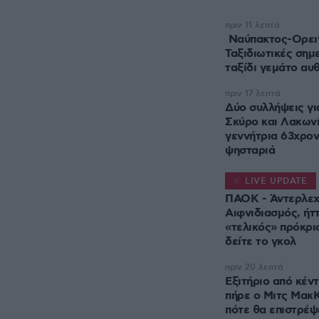
πριν 11 λεπτά
Ναύπακτος-Ορειν
Ταξιδιωτικές σημε
ταξίδι γεμάτο αυθ
πριν 17 λεπτά
Δύο συλλήψεις γι
Σκύρο και Λακων
γεννήτρια 63χρον
ψησταριά
LIVE UPDATE
ΠΑΟΚ - Άντερλεχτ
Αιφνιδιασμός, ήτ
«τελικός» πρόκρι
πριν 20 λεπτά
Εξιτήριο από κέν
πήρε ο Μιτς Μακ
πότε θα επιστρέψ