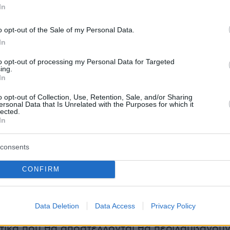
In
ιότερες χρήσεις που ελέγχονται μέσα στο
o opt-out of the Sale of my Personal Data.
In
, από το δεύτερο εξάμηνο του έτους
to opt-out of processing my Personal Data for Targeted
ι και το
νέο σύστημα επιβολής φόρων «κατ’
ing.
In
α όσους δεν υπέβαλαν καθόλου φορολογική
ότι είχαν σχετική υποχρέωση.
o opt-out of Collection, Use, Retention, Sale, and/or Sharing
ersonal Data that Is Unrelated with the Purposes for which it
lected.
In
σεις αυτές, η ΑΑΔΕ θα υπολογίζει μόνη της το
consents
εισόδημα με βάση το επίπεδο διαβίωσης, τις
νήσεις, τις ηλεκτρονικές συναλλαγές και τα
CONFIRM
 προκύπτουν από τις ψηφιακές πλατφόρμες κα
ς φορολογικής διοίκησης.
Data Deletion
Data Access
Privacy Policy
τικά που θα αποστέλλονται θα περιλαμβάνου