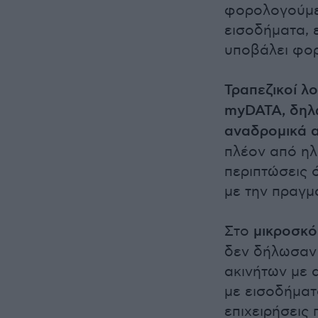
φορολογούμε
εισοδήματα, 
υποβάλει φο
Τραπεζικοί λο
myDATA, δηλώ
αναδρομικά 
πλέον από ηλ
περιπτώσεις 
με την πραγμ
Στο
μικροσκό
δεν δήλωσαν 
ακινήτων με 
με εισοδήματ
επιχειρήσεις