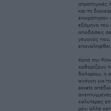
στρατηγικές 
και τη διαχεί
επικράτησαν 
εξάμηνο του 
αποδόσεις σε
γεγονός που,
επαναληφθεί
Κατά την Pim
καθορίζουν τ
δολαρίου, η 
ανάγκη για π
assets απέδωσ
ανεπτυγμένες
καλύτερες επ
μεν, αλλά κα