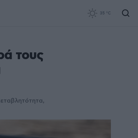
35
°C
ρά τους
ι
μεταβλητότητα,