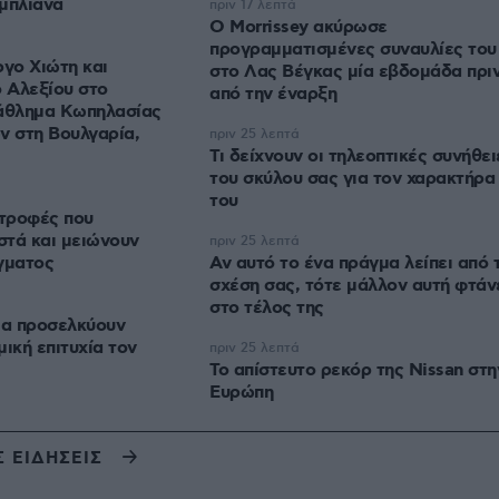
μπλιάνα
πριν 17 λεπτά
Ο Morrissey ακύρωσε
προγραμματισμένες συναυλίες του
ργο Χιώτη και
στο Λας Βέγκας μία εβδομάδα πρι
 Αλεξίου στο
από την έναρξη
άθλημα Κωπηλασίας
 στη Βουλγαρία,
πριν 25 λεπτά
Τι δείχνουν οι τηλεοπτικές συνήθει
του σκύλου σας για τον χαρακτήρα
του
τροφές που
στά και μειώνουν
πριν 25 λεπτά
γματος
Αν αυτό το ένα πράγμα λείπει από 
σχέση σας, τότε μάλλον αυτή φτάν
στο τέλος της
ια προσελκύουν
ική επιτυχία τον
πριν 25 λεπτά
Το απίστευτο ρεκόρ της Nissan στη
Ευρώπη
Σ ΕΙΔΗΣΕΙΣ