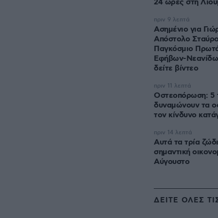
24 ώρες στη Λιου
πριν 9 λεπτά
Ασημένιο για Γιώ
Απόστολο Σταύρο
Παγκόσμιο Πρωτ
Εφήβων-Νεανίδων
δείτε βίντεο
πριν 11 λεπτά
Οστεοπόρωση: 5 
δυναμώνουν τα ο
τον κίνδυνο κατά
πριν 14 λεπτά
Αυτά τα τρία ζώδ
σημαντική οικονομ
Αύγουστο
ΔΕΙΤΕ ΟΛΕΣ ΤΙ