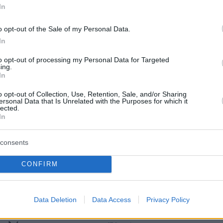
In
o opt-out of the Sale of my Personal Data.
protothema.gr στο Google News
ο
και μάθετε πρώτοι όλες
In
to opt-out of processing my Personal Data for Targeted
ing.
Ειδήσεις
ελευταίες
από την Ελλάδα και τον Κόσμο, τη στιγ
In
Protothema.gr
 στο
o opt-out of Collection, Use, Retention, Sale, and/or Sharing
ersonal Data that Is Unrelated with the Purposes for which it
lected.
In
consents
Ειδήσεις
Δημοφιλή
Σχολιασμ
ΣΕΩΝ
CONFIRM
πριν 14 λεπτά
 βλάστηση στη
Στις 2 Σεπτεμβρίου η παρουσίαση 
ένα ελικόπτερο
οικονομικού προγράμματος της
Data Deletion
Data Access
Privacy Policy
ΕΛ.Α.Σ. στη Θεσσαλονίκη