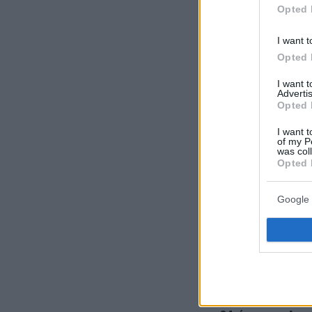
Opted 
I want t
Ακολουθήστε τ
Opted 
τις ειδήσεις
I want 
Advertis
Δείτε όλες τις τ
Opted 
που συμβαίνουν,
I want t
of my P
was col
Opted 
Google 
ΡΟΗ ΕΙΔΗ
πριν 6 λεπτά
Φωτιά σε χαμηλή
Σίνδο, σηκώθηκε 
πριν 7 λεπτά