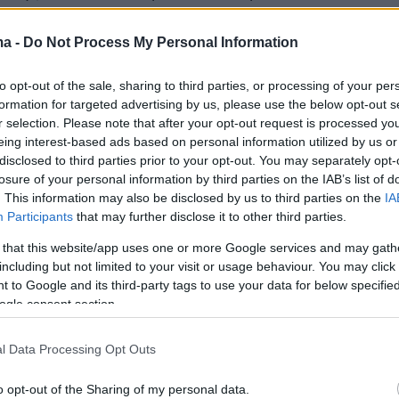
ισσότερα και δείτε πίνακες στο
newmoney.gr
ma -
Do Not Process My Personal Information
to opt-out of the sale, sharing to third parties, or processing of your per
ερα:
formation for targeted advertising by us, please use the below opt-out s
r selection. Please note that after your opt-out request is processed y
έβαλε να σκοτώσει τον Πολωνό, για να μην
eing interest-based ads based on personal information utilized by us or
disclosed to third parties prior to your opt-out. You may separately opt-
διά» - H απολογία του Βούλγαρου που «καίει»
losure of your personal information by third parties on the IAB’s list of
ύζυγο του καθηγητή
. This information may also be disclosed by us to third parties on the
IA
Participants
that may further disclose it to other third parties.
es, Germanwings, Malaysia Airlines: Όταν πιλότ
 that this website/app uses one or more Google services and may gath
including but not limited to your visit or usage behaviour. You may click 
ροπλάνα τους και «σημάδεψαν» την ιστορία
 to Google and its third-party tags to use your data for below specifi
ogle consent section.
ό η παράνομη σχέση που αποκάλυψε η kiss c
 Το τρίτο πρόσωπο στο viral βίντεο και τα
l Data Processing Opt Outs
πρωταγωνιστών
o opt-out of the Sharing of my personal data.