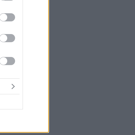
μή
ένα
του