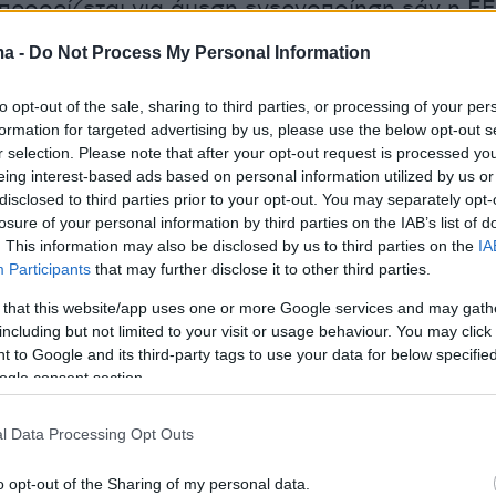
 προορίζεται για άμεση ενεργοποίηση εάν η ΕΕ
α απαντήσει στις εντεινόμενες εμπορικές
ma -
Do Not Process My Personal Information
τις ΗΠΑ. Αρχικά, ο κατάλογος περιλάμβανε
95 δισ. ευρώ, αλλά περιορίστηκε μετά από
to opt-out of the sale, sharing to third parties, or processing of your per
ς με εταιρείες και κράτη-μέλη. Η
έγκρισή
της 
formation for targeted advertising by us, please use the below opt-out s
r selection. Please note that after your opt-out request is processed y
 συναίνεση των κυβερνήσεων.
eing interest-based ads based on personal information utilized by us or
disclosed to third parties prior to your opt-out. You may separately opt-
losure of your personal information by third parties on the IAB’s list of
τιμέτρων
απαντά στην επιβολή δασμών
από τ
. This information may also be disclosed by us to third parties on the
IA
Ηνωμένων Πολιτειών, Ντόναλντ Τραμπ, οι
Participants
that may further disclose it to other third parties.
άμβαναν έναν «ανταποδοτικό» δασμό 20% στα
 that this website/app uses one or more Google services and may gath
ευρωπαϊκά προϊόντα, καθώς και επιπλέον 25%
including but not limited to your visit or usage behaviour. You may click 
α και εξαρτήματα. Αν και προσωρινά μειώθηκε
 to Google and its third-party tags to use your data for below specifi
ogle consent section.
να δοθεί χώρος στις διαπραγματεύσεις, η απει
εργή.
l Data Processing Opt Outs
o opt-out of the Sharing of my personal data.