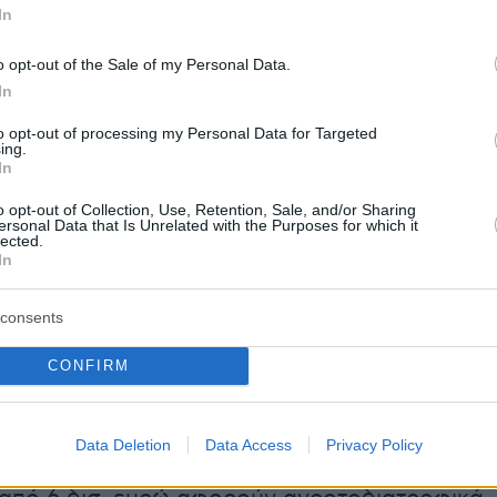
ατοκύριακο, ο Τραμπ δήλωσε πως σχεδιάζει ν
In
δασμούς στην ΕΕ στο 30% από 1η Αυγούστο
o opt-out of the Sale of my Personal Data.
ο αντιπρόεδρος της Επιτροπής και αρμόδιος γι
In
Μάρος Σέφτσοβιτς, χαρακτήρισε «ουσιαστικά
 για το διατλαντικό εμπόριο». Οι υπουργοί
to opt-out of processing my Personal Data for Targeted
ing.
 ΕΕ συνεδρίασαν τη Δευτέρα στις Βρυξέλλες γ
In
υν τα επόμενα βήματα, ενώ ο Σέφτσοβιτς
o opt-out of Collection, Use, Retention, Sale, and/or Sharing
ersonal Data that Is Unrelated with the Purposes for which it
 έχει συνομιλίες με τον Αμερικανό Υπουργό
lected.
ουαρντ Λάτνικ.
In
άνει η λίστα της ΕΕ
consents
CONFIRM
καλύπτει περισσότερα από 65 δισ. ευρώ σε
προϊόντα, με κυρίαρχη θέση τα αεροσκάφη
σ. ευρώ), τα μηχανήματα (άνω των 9,4 δισ. ευρ
Data Deletion
Data Access
Privacy Policy
νητα (περίπου 8 δισ. ευρώ). Επιπλέον,