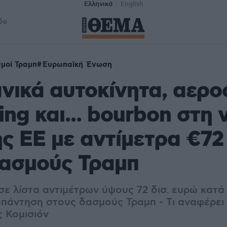
Ελληνικά
English
δα
μοί Τραμπ
Ευρωπαϊκή Ένωση
νικά αυτοκίνητα, αερ
ing και... bourbon στη 
ης ΕΕ με αντίμετρα €72 
δασμούς Τραμπ
ε λίστα αντιμέτρων ύψους 72 δισ. ευρώ κατά
απάντηση στους δασμούς Τραμπ - Tι αναφέρει
ς Κομισιόν