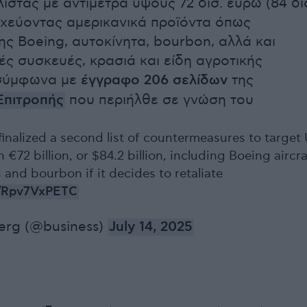
ίστας με αντίμετρα ύψους 72 δισ. ευρώ (84 δι
οχεύοντας αμερικανικά προϊόντα όπως
ς Boeing, αυτοκίνητα, bourbon, αλλά και
κές συσκευές, κρασιά και είδη αγροτικής
σύμφωνα με
έγγραφο 206 σελίδων
της
Επιτροπής
που περιήλθε σε γνώση του
inalized a second list of countermeasures to target
€72 billion, or $84.2 billion, including Boeing aircra
and bourbon if it decides to retaliate
co/Rpv7VxPETC
rg (@business)
July 14, 2025