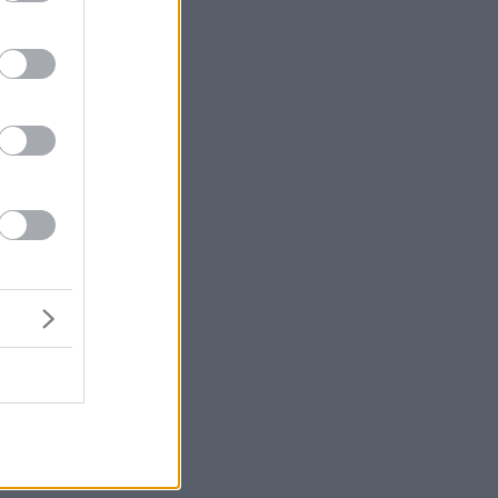
α
υ
α
ια
ώ)