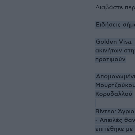
Διαβάστε πε
Ειδήσεις σήμ
Golden Visa:
ακινήτων στην
προτιμούν
Απομονωμένη
Μουρτζούκου
Κορυδαλλού
Βίντεο: Άγρι
- Απειλές θα
επιτέθηκε με