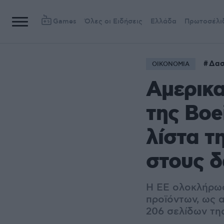
Games
Όλες οι Ειδήσεις
Ελλάδα
Πρωτοσέλι
Δασ
ΟΙΚΟΝΟΜΙΑ
Αμερικα
της Boe
λίστα τ
στους 
Η ΕΕ ολοκλήρωσ
προϊόντων, ως 
206 σελίδων τη