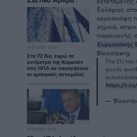
Σχετικά Άρθρα
εκτεταμένης λ
δολάρια), στ
αεροσκάφη τη
χημικά, ιατρι
παραγωγής, 
Ευρωπαϊκής 
14.07.2025, 18:50
Bloomberg.
Στα 72 δισ. ευρώ τα
The EU has f
αντίμετρα της Κομισιόν
στις ΗΠΑ αν ναυαγήσουν
goods worth 
οι εμπορικές συνομιλίες
automobiles 
https://t.
— Bloombe
14.07.2025, 10:42