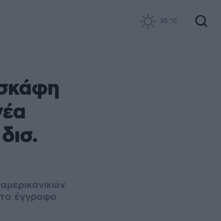
35
°C
οσκάφη
νέα
δισ.
 αμερικανικών
 το έγγραφο