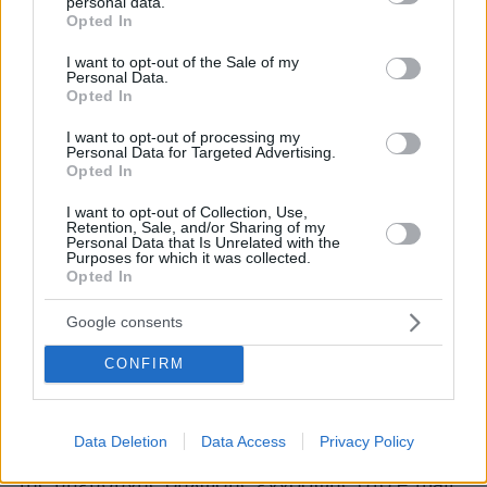
παραδεδομένου ρεπερτορίου λογοτεχνίας,
personal data.
grant or deny consent to Google and its third-party tags to
Opted In
μουσικής, θεάτρου κ.λπ.) με την καινοφανή
use your data for below specified purposes in below Google
consent section.
κατάσταση,
I want to opt-out of the Sale of my
Personal Data.
• Όραμα και προτάσεις για θετική και
Opted In
παραγωγική αντιμετώπιση της κρίσης,
I want to opt-out of processing my
υπερεθνικές συνεργασίες, υπέρβαση
Personal Data for Targeted Advertising.
Opted In
πολιτικών, οικονομικών και πολιτιστικών
παγιωμένων αντανακλαστικών και
I want to opt-out of Collection, Use,
Retention, Sale, and/or Sharing of my
προκαταλήψεων μπροστά στην πανανθρώπινη
Personal Data that Is Unrelated with the
απειλή.
Purposes for which it was collected.
Opted In
Οι ενδιαφερόμενοι φορείς μπορούν να
εγγραφούν στο Μητρώο Πολιτιστικών Φορέων
Google consents
του Υπουργείου Πολιτισμού και Αθλητισμού
CONFIRM
έως και τις 10/02/2023. Ως στοιχείο για την
καταληκτική προθεσμία για εγγραφή στο
Μητρώο Πολιτιστικών Φορέων λαμβάνεται
Data Deletion
Data Access
Privacy Policy
υπόψη αποκλειστικά η ημερομηνία υποβολής
της υπεύθυνης δήλωσης εγγραφής στο e-mail: