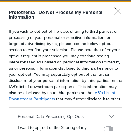
χλωρίδα και την πανίδα, εξαφανίσεις ειδών
κ.λπ.
Protothema -
Do Not Process My Personal
Information
• Πρακτικές συνέπειες της κλιματικής κρίσης
σε πολιτικό, κοινωνικό και οικονομικό επίπεδο,
If you wish to opt-out of the sale, sharing to third parties, or
μετακινήσεις πληθυσμών, απώλεια
processing of your personal or sensitive information for
επαγγελμάτων και ανάδυση νέων,
targeted advertising by us, please use the below opt-out
• Αναπροσαρμογή του αστικού τοπίου και της
section to confirm your selection. Please note that after your
υπαίθρου εξαιτίας της ανόδου της στάθμης
opt-out request is processed you may continue seeing
interest-based ads based on personal information utilized by
των υδάτων και της υπερθέρμανσης του
us or personal information disclosed to third parties prior to
πλανήτη,
your opt-out. You may separately opt-out of the further
• Τρόποι συναισθηματικής διαχείρισης της
disclosure of your personal information by third parties on the
κλιματικής κρίσης από το άτομο και την
IAB’s list of downstream participants. This information may
also be disclosed by us to third parties on the
IAB’s List of
κοινωνία
Downstream Participants
that may further disclose it to other
• Επαναπροσδιορισμός της σχέσης της
third parties.
ανθρωπότητας με την πολιτιστική κληρονομιά,
Please note that this website/app uses one or more Google
τόσο την υλική (πολεοδομία, αρχιτεκτονική,
Personal Data Processing Opt Outs
services and may gather and store information including but
εικαστικά), όσο και την άυλη (συνάφεια
not limited to your visit or usage behaviour. You may click to
I want to opt-out of the Sharing of my