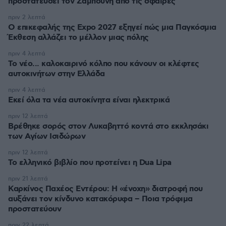
προστατεύσει τον Ζαμπούνη από τις σφαίρες
πριν 2 λεπτά
Ο επικεφαλής της Expo 2027 εξηγεί πώς μια Παγκόσμια
Έκθεση αλλάζει το μέλλον μιας πόλης
πριν 4 λεπτά
Το νέο... καλοκαιρινό κόλπο που κάνουν οι κλέφτες
αυτοκινήτων στην Ελλάδα
πριν 4 λεπτά
Εκεί όλα τα νέα αυτοκίνητα είναι ηλεκτρικά
πριν 12 λεπτά
Βρέθηκε σορός στον Λυκαβηττό κοντά στο εκκλησάκι
των Αγίων Ισιδώρων
πριν 12 λεπτά
Το ελληνικό βιβλίο που προτείνει η Dua Lipa
πριν 21 λεπτά
Καρκίνος Παχέος Εντέρου: Η «ένοχη» διατροφή που
αυξάνει τον κίνδυνο κατακόρυφα – Ποια τρόφιμα
προστατεύουν
πριν 22 λεπτά