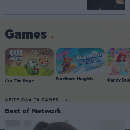
Games
Northern Heights
Candy Bub
Cut The Rope
ΔΕΙΤΕ ΟΛΑ ΤΑ GAMES
Best of Network