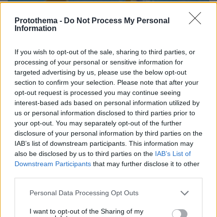
Protothema -
Do Not Process My Personal
Information
If you wish to opt-out of the sale, sharing to third parties, or
processing of your personal or sensitive information for
targeted advertising by us, please use the below opt-out
πριν μία ώρα
section to confirm your selection. Please note that after your
Τραγωδία στην Πάρο: Πνίγηκε 4χρονος σε πισίνα
opt-out request is processed you may continue seeing
beach bar, βούτηξε ο μπάρμαν για να τον σώσει
interest-based ads based on personal information utilized by
us or personal information disclosed to third parties prior to
your opt-out. You may separately opt-out of the further
disclosure of your personal information by third parties on the
IAB’s list of downstream participants. This information may
also be disclosed by us to third parties on the
IAB’s List of
Downstream Participants
that may further disclose it to other
third parties.
Please note that this website/app uses one or more Google
Personal Data Processing Opt Outs
services and may gather and store information including but
not limited to your visit or usage behaviour. You may click to
I want to opt-out of the Sharing of my