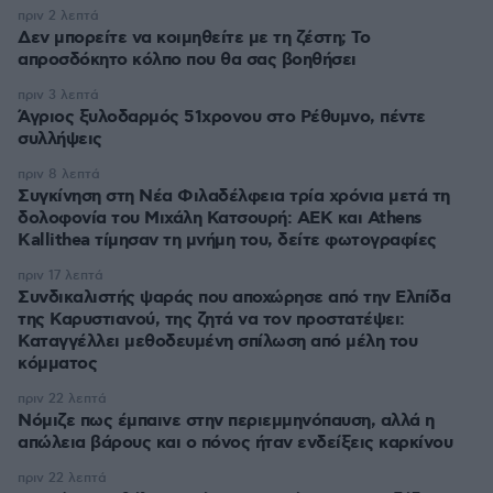
πριν 2 λεπτά
Δεν μπορείτε να κοιμηθείτε με τη ζέστη; Το
απροσδόκητο κόλπο που θα σας βοηθήσει
πριν 3 λεπτά
Άγριος ξυλοδαρμός 51χρονου στο Ρέθυμνο, πέντε
συλλήψεις
πριν 8 λεπτά
Συγκίνηση στη Νέα Φιλαδέλφεια τρία χρόνια μετά τη
δολοφονία του Μιχάλη Κατσουρή: ΑΕΚ και Athens
Kallithea τίμησαν τη μνήμη του, δείτε φωτογραφίες
πριν 17 λεπτά
Συνδικαλιστής ψαράς που αποχώρησε από την Ελπίδα
της Καρυστιανού, της ζητά να τον προστατέψει:
Καταγγέλλει μεθοδευμένη σπίλωση από μέλη του
κόμματος
πριν 22 λεπτά
Νόμιζε πως έμπαινε στην περιεμμηνόπαυση, αλλά η
απώλεια βάρους και ο πόνος ήταν ενδείξεις καρκίνου
πριν 22 λεπτά