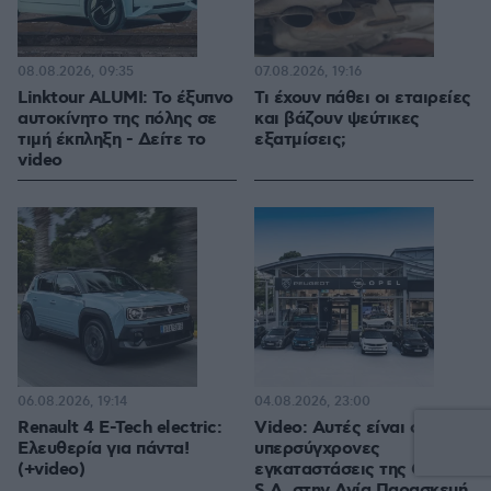
08.08.2026, 09:35
07.08.2026, 19:16
Linktour ALUMI: Το έξυπνο
Τι έχουν πάθει οι εταιρείες
αυτοκίνητο της πόλης σε
και βάζουν ψεύτικες
τιμή έκπληξη - Δείτε το
εξατμίσεις;
video
06.08.2026, 19:14
04.08.2026, 23:00
Renault 4 E-Tech electric:
Video: Αυτές είναι οι
Ελευθερία για πάντα!
υπερσύγχρονες
(+video)
εγκαταστάσεις της Gallo
S.A. στην Αγία Παρασκευή