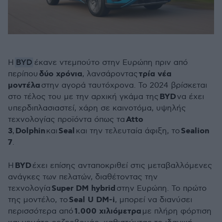
BYD
Η
έκανε ντεμπούτο στην Ευρώπη πριν από
δύο χρόνια
τρία νέα
περίπου
, λανσάροντας
μοντέλα
στην αγορά ταυτόχρονα. Το 2024 βρίσκεται
BYD
στο τέλος του με την αρχική γκάμα της
να έχει
υπερδιπλασιαστεί, χάρη σε καινοτόμα, υψηλής
Atto
τεχνολογίας προϊόντα όπως τα
3
Dolphin
Seal
Sealion
,
και
και την τελευταία άφιξη, το
7
.
BYD
Η
έχει επίσης ανταποκριθεί στις μεταβαλλόμενες
ανάγκες των πελατών, διαθέτοντας την
Super DM hybrid
τεχνολογία
στην Ευρώπη. Το πρώτο
Seal U DM-i
της μοντέλο, το
, μπορεί να διανύσει
1.000 χιλιόμετρα
περισσότερα από
με πλήρη φόρτιση