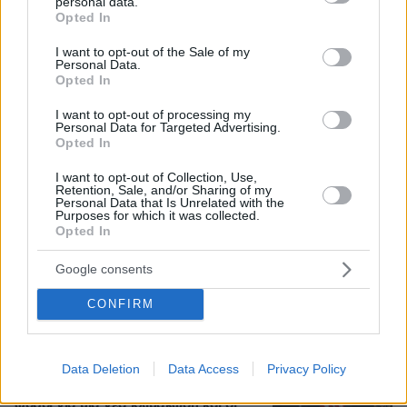
personal data.
grant or deny consent to Google and its third-party tags to
Opted In
use your data for below specified purposes in below Google
consent section.
I want to opt-out of the Sale of my
Personal Data.
Opted In
I want to opt-out of processing my
Personal Data for Targeted Advertising.
Opted In
I want to opt-out of Collection, Use,
Retention, Sale, and/or Sharing of my
Personal Data that Is Unrelated with the
Purposes for which it was collected.
08.08.2026, 18:48
Opted In
Εγκαταλείπει το κόμμα Καρυστιανού και ο
επιχειρηματίας Νίκος Μπρουτζάκης: Καταγγέλλει
Google consents
κλειστή κάστα, «λένε προδότες και πληρωμένους
όσους αποχωρούν»
CONFIRM
Ανάλυση: Γιατί ο αρχηγός των
Data Deletion
Data Access
Privacy Policy
αμερικανικών Ενόπλων Δυνάμεων
ψάχνει απεμπλοκή από το Ιράν - Οι
φόβοι για μια νέα κλιμάκωση και οι