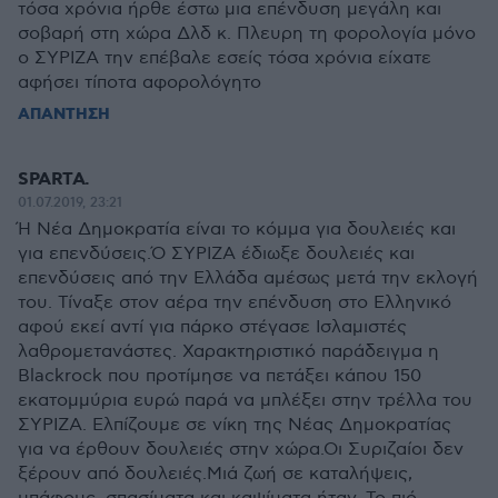
τόσα χρόνια ήρθε έστω μια επένδυση μεγάλη και
σοβαρή στη χώρα Δλδ κ. Πλευρη τη φορολογία μόνο
ο ΣΥΡΙΖΑ την επέβαλε εσείς τόσα χρόνια είχατε
αφήσει τίποτα αφορολόγητο
ΑΠΑΝΤΗΣΗ
SPARTA.
01.07.2019, 23:21
Ή Νέα Δημοκρατία είναι το κόμμα για δουλειές και
για επενδύσεις.Ό ΣΥΡΙΖΑ έδιωξε δουλειές και
επενδύσεις από την Ελλάδα αμέσως μετά την εκλογή
του. Τίναξε στον αέρα την επένδυση στο Ελληνικό
αφού εκεί αντί για πάρκο στέγασε Ισλαμιστές
λαθρομετανάστες. Χαρακτηριστικό παράδειγμα η
Blackrock που προτίμησε να πετάξει κάπου 150
εκατομμύρια ευρώ παρά να μπλέξει στην τρέλλα του
ΣΥΡΙΖΑ. Ελπίζουμε σε νίκη της Νέας Δημοκρατίας
για να έρθουν δουλειές στην χώρα.Οι Συριζαίοι δεν
ξέρουν από δουλειές.Μιά ζωή σε καταλήψεις,