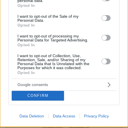
personal data.
grant or deny consent to Google and its third-party tags to
Opted In
use your data for below specified purposes in below Google
consent section.
I want to opt-out of the Sale of my
Personal Data.
Opted In
I want to opt-out of processing my
Personal Data for Targeted Advertising.
Opted In
I want to opt-out of Collection, Use,
Retention, Sale, and/or Sharing of my
Personal Data that Is Unrelated with the
Purposes for which it was collected.
Opted In
06.08.2026, 12:32
Google consents
Η αποκαλυπτική κατάθεση της συζύγου του
Αφγανού: Πώς γνωρίσαμε τη Λίσα, γιατί
CONFIRM
υποψιάστηκα ότι ήταν το πτώμα στη βαλίτσα
Data Deletion
Data Access
Privacy Policy