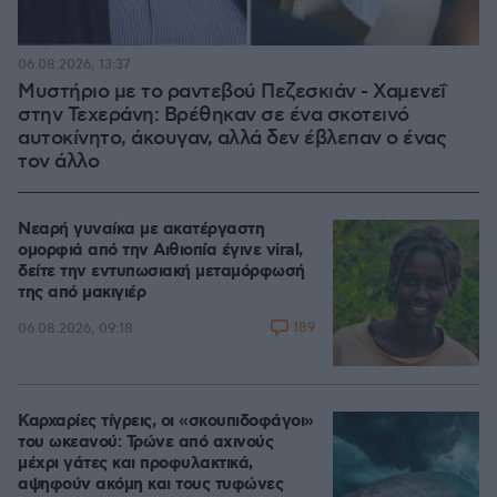
06.08.2026, 13:37
Μυστήριο με το ραντεβού Πεζεσκιάν - Χαμενεΐ
στην Τεχεράνη: Βρέθηκαν σε ένα σκοτεινό
αυτοκίνητο, άκουγαν, αλλά δεν έβλεπαν ο ένας
τον άλλο
Νεαρή γυναίκα με ακατέργαστη
ομορφιά από την Αιθιοπία έγινε viral,
δείτε την εντυπωσιακή μεταμόρφωσή
της από μακιγιέρ
189
06.08.2026, 09:18
Καρχαρίες τίγρεις, οι «σκουπιδοφάγοι»
του ωκεανού: Τρώνε από αχινούς
μέχρι γάτες και προφυλακτικά,
αψηφούν ακόμη και τους τυφώνες