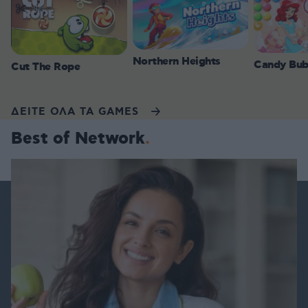
Northern Heights
Candy Bub
Cut The Rope
ΔΕΙΤΕ ΟΛΑ ΤΑ GAMES
Best of Network