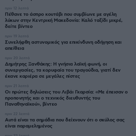
πριν 12 λεπτά
Πέθανε το άσπρο κουτάβι που συμβίωνε με αγέλη
λύκων στην Κεντρική Μακεδονία: Καλό ταξίδι μικρέ,
δείτε βίντεο
πριν 19 λεπτά
Συνελήφθη αστυνομικός για επικίνδυνη οδήγηση και
απείθεια
πριν 20 λεπτά
Δημήτρης Ξανθάκης: Η γνήσια λαϊκή φωνή, οι
συνεργασίες, τα κορυφαία του τραγούδια, γιατί δεν
έκανε καριέρα σε μεγάλες πίστες
πριν 21 λεπτά
Οι πρώτες δηλώσεις του Λιβάι Γκαρσία: «Με έπεισαν ο
προπονητής και ο τεχνικός διευθυντής του
Παναθηναϊκού», βίντεο
πριν 22 λεπτά
Αυτά είναι τα σημάδια που δείχνουν ότι ο σκύλος σας
είναι παραμελημένος
πριν 22 λεπτά