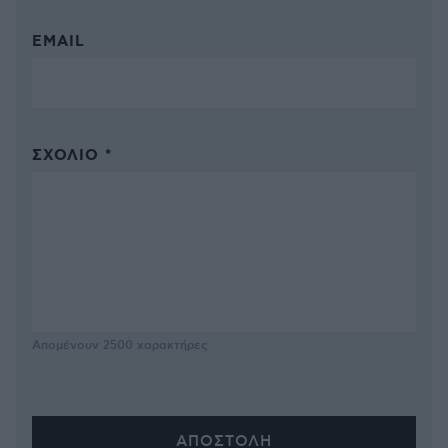
EMAIL
ΣΧΌΛΙΟ *
Απομένουν
2500
χαρακτήρες