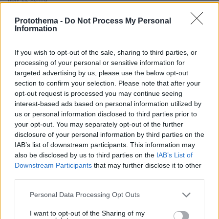
Rihanna: Χορεύει αισθησιακά στον A$AP Rocky κατά τη
διάρκεια κρουαζιέρας στα Μπαρμπέιντος
Protothema -
Do Not Process My Personal
Information
πριν 22 λεπτά
Βάζουμε το ψωμί του τοστ στο ψυγείο; Τι ισχύει
If you wish to opt-out of the sale, sharing to third parties, or
πραγματικά
processing of your personal or sensitive information for
targeted advertising by us, please use the below opt-out
ΔΕΙΤΕ ΟΛΕΣ ΤΙΣ ΕΙΔΗΣΕΙΣ
section to confirm your selection. Please note that after your
opt-out request is processed you may continue seeing
interest-based ads based on personal information utilized by
us or personal information disclosed to third parties prior to
your opt-out. You may separately opt-out of the further
ΤΑ ΠΙΟ ΔΗΜΟΦΙΛΗ
disclosure of your personal information by third parties on the
IAB’s list of downstream participants. This information may
also be disclosed by us to third parties on the
IAB’s List of
Downstream Participants
that may further disclose it to other
third parties.
Please note that this website/app uses one or more Google
Personal Data Processing Opt Outs
services and may gather and store information including but
not limited to your visit or usage behaviour. You may click to
I want to opt-out of the Sharing of my