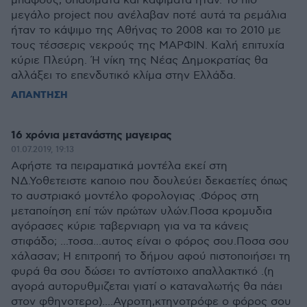
μπάφους, σπασίματα και καψίματα ήταν. Το πιό
μεγάλο project που ανέλαβαν ποτέ αυτά τα ρεμάλια
ήταν το κάψιμο της Αθήνας το 2008 και το 2010 με
τους τέσσερις νεκρούς της ΜΑΡΦΙΝ. Καλή επιτυχία
κύριε Πλεύρη. Ή νίκη της Νέας Δημοκρατίας θα
αλλάξει το επενδυτικό κλίμα στην Ελλάδα.
ΑΠΑΝΤΗΣΗ
16 χρόνια μετανάστης μαγειρας
01.07.2019, 19:13
Αφήστε τα πειραματικά μοντέλα εκεί στη
ΝΔ.Υοθετειστε καποιο που δουλεύει δεκαετίες όπως
το αυστριακό μοντέλο φορολογιας .Φόρος στη
μεταποίηση επί τών πρώτων υλών.Ποσα κρομυδια
αγόρασες κύριε ταβερνιαρη για να τα κάνεις
στιφάδο; ...τοσα...αυτος είναι ο φόρος σου.Ποσα σου
χάλασαν; Η επιτροπή το δήμου αφού πιστοποιήσει τη
φυρά θα σου δώσει το αντίστοιχο απαλλακτικό .(η
αγορά αυτορυθμιζεται γιατί ο καταναλωτής θα πάει
στον φθηνοτερο)....Αγροτη,κτηνοτρόφε ο φόρος σου