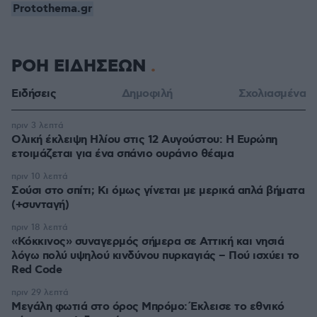
Protothema.gr
ΡΟΗ ΕΙΔΗΣΕΩΝ
Ειδήσεις
Δημοφιλή
Σχολιασμένα
πριν 3 λεπτά
Ολική έκλειψη Ηλίου στις 12 Αυγούστου: Η Ευρώπη
ετοιμάζεται για ένα σπάνιο ουράνιο θέαμα
πριν 10 λεπτά
Σούσι στο σπίτι; Κι όμως γίνεται με μερικά απλά βήματα
(+συνταγή)
πριν 18 λεπτά
«Κόκκινος» συναγερμός σήμερα σε Αττική και νησιά
λόγω πολύ υψηλού κινδύνου πυρκαγιάς – Πού ισχύει το
Red Code
πριν 29 λεπτά
Μεγάλη φωτιά στο όρος Μπρόμο: Έκλεισε το εθνικό