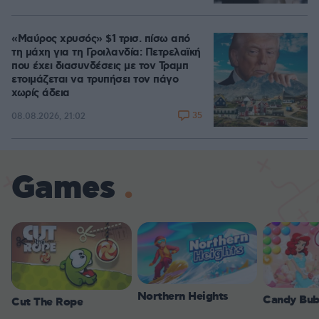
«Μαύρος χρυσός» $1 τρισ. πίσω από
τη μάχη για τη Γροιλανδία: Πετρελαϊκή
που έχει διασυνδέσεις με τον Τραμπ
ετοιμάζεται να τρυπήσει τον πάγο
χωρίς άδεια
35
08.08.2026, 21:02
Games
Northern Heights
Candy Bub
Cut The Rope