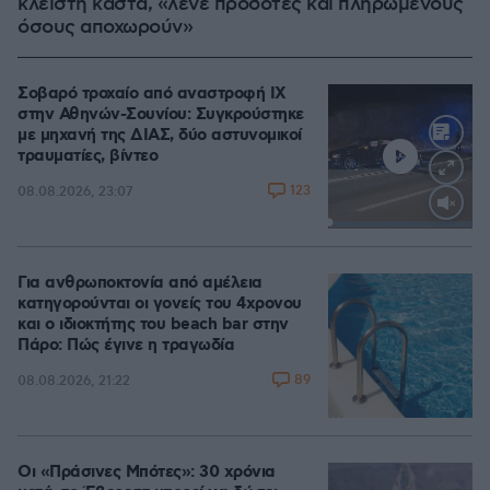
κλειστή κάστα, «λένε προδότες και πληρωμένους
όσους αποχωρούν»
Σοβαρό τροχαίο από αναστροφή ΙΧ
στην Αθηνών-Σουνίου: Συγκρούστηκε
με μηχανή της ΔΙΑΣ, δύο αστυνομικοί
τραυματίες, βίντεο
123
08.08.2026, 23:07
Loaded
:
100.00%
Για ανθρωποκτονία από αμέλεια
κατηγορούνται οι γονείς του 4χρονου
και ο ιδιοκτήτης του beach bar στην
Πάρο: Πώς έγινε η τραγωδία
89
08.08.2026, 21:22
Οι «Πράσινες Μπότες»: 30 χρόνια