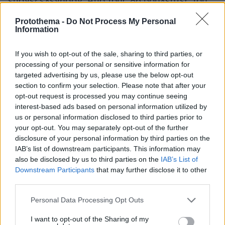
επανεξελέγησαν. Από τους 86 βουλευτές του
ΣΥΡΙΖΑ οι 65 είναι πιστοί στον Τσίπρα και
Protothema -
Do Not Process My Personal
δηλώνουν ότι «θα εγκρίνουν το σχέδιο που θα
Information
προτείνει ο αρχηγός για την ανασυγκρότηση
ευρύτερα του προοδευτικού χώρου». Και
If you wish to opt-out of the sale, sharing to third parties, or
processing of your personal or sensitive information for
οπωσδήποτε θα κινητοποιηθούν προκειμένου
targeted advertising by us, please use the below opt-out
να προσέλθουν όσο το δυνατόν περισσότεροι
section to confirm your selection. Please note that after your
στην εκλογή του Τσίπρα από τη λαϊκή βάση και
opt-out request is processed you may continue seeing
όχι από τα κομματικά όργανα του ΣΥΡΙΖΑ. Και
interest-based ads based on personal information utilized by
us or personal information disclosed to third parties prior to
το λέμε αυτό επειδή η απόφαση του Αλέξη να
your opt-out. You may separately opt-out of the further
εκλεγεί αρχηγός από τους οπαδούς και όχι από
disclosure of your personal information by third parties on the
τα στελέχη του ΣΥΡΙΖΑ «είναι ειλημμένη και
IAB’s list of downstream participants. This information may
δεν πρόκειται να αλλάξει όσο κι αν ορισμένοι
also be disclosed by us to third parties on the
IAB’s List of
δηλώνουν αποφασισμένοι να κάνουν
Downstream Participants
that may further disclose it to other
third parties.
φασαρία». Μάλιστα, οι συνεργάτες του Τσίπρα
θεωρούν πως σε περίπτωση φασαρίας για το
Please note that this website/app uses one or more Google
Personal Data Processing Opt Outs
services and may gather and store information including but
πώς θα εκλεγεί ο αρχηγός δεν θα ζημιωθεί ο
not limited to your visit or usage behaviour. You may click to
I want to opt-out of the Sharing of my
Τσίπρας, αντίθετα ωφελημένος, λένε, θα βγει ο