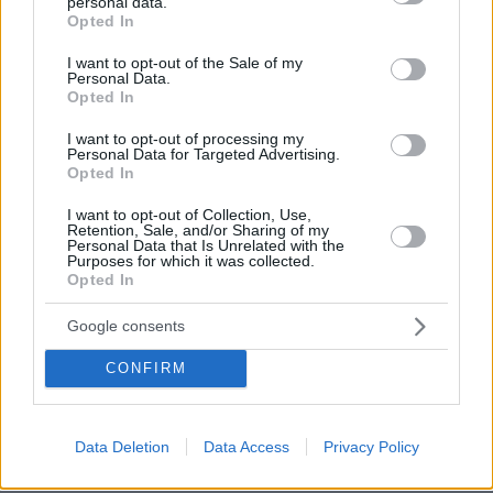
personal data.
grant or deny consent to Google and its third-party tags to
Opted In
τέως πρωθυπουργός και χαμένοι αυτοί που θα
use your data for below specified purposes in below Google
διαφωνήσουν.
consent section.
I want to opt-out of the Sale of my
Personal Data.
Opted In
Αυτό πάντως που φοβάται ο Τσίπρας δεν είναι
ο Φίλης, ο Τσακαλώτος, ο Σκουρλέτης και τ’
I want to opt-out of processing my
Personal Data for Targeted Advertising.
άλλα -«κακά»- παιδιά του ΣΥΡΙΖΑ, αλλά ο
Opted In
Μητσοτάκης και τα αποτελέσματα της
I want to opt-out of Collection, Use,
διακυβέρνησής του. Αν ο πρωθυπουργός
Retention, Sale, and/or Sharing of my
Personal Data that Is Unrelated with the
καταφέρει να μειώσει τα πρωτογενή
Purposes for which it was collected.
πλεονάσματα στο 2% ή έστω στο 2,5% είναι
Opted In
πολύ πιθανό και εφόσον δεν συμβεί κάποιο
Google consents
ατύχημα να κυριαρχήσει πολιτικά και εκλογικά
αφού όλες οι οικονομικές και πολιτικές
CONFIRM
προϋποθέσεις είναι ευνοϊκές για τη νέα
κυβέρνηση. Και σε αυτό έχει συμβάλει και ο
Data Deletion
Data Access
Privacy Policy
Τσίπρας αφού η κυβέρνησή του εξυγίανε τα
δημόσια οικονομικά, έβγαλε τη χώρα από την