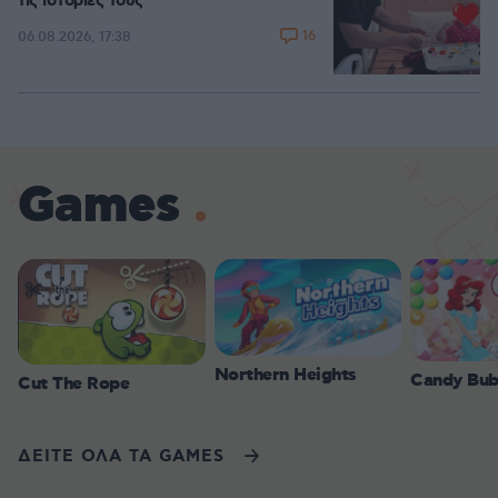
τις ιστορίες τους
16
06.08.2026, 17:38
Games
Northern Heights
Candy Bub
Cut The Rope
ΔΕΙΤΕ ΟΛΑ ΤΑ GAMES