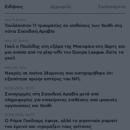
Ειδήσεις
Δημοφιλή
Σχολιασμένα
πριν 5 λεπτά
Τουλάχιστον 11 τραυματίες σε επιθέσεις των Χούθι στη
νότια Σαουδική Αραβία
πριν 30 λεπτά
Γκολ ο Παυλίδης στη εξάρα της Μπενφίκα στη Χαρτς και
μια ανάσα από τα play-offs του Europa League, δείτε τα
γκολ
πριν μία ώρα
Νεκρός σε πισίνα 24χρονος που κατηγορήθηκε ότι
εξαπάτησε πρώην αστέρες του NFL
07.08.2026, 01:21
Συναγερμός στη Σαουδική Αραβία μετά από
πληροφορίες για επικείμενες επιθέσεις από ιρακινές
οργανώσεις και Χούθι
07.08.2026, 00:57
Ο Ρόμπι Γουίλιαμς έφυγε, αλλά το γιγαντιαίο ρομπότ
του έμεινε και «τρομάζει» τους γείτονες