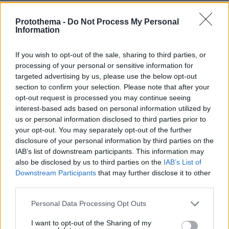
Copa Libertadores (Φάση Ομίλων, 5η
Protothema -
Do Not Process My Personal
Αγωνιστική, COSMOTE SPORT 3HD)
Information
Ρίβερ Πλέιτ-Ιντεπεντιέντε ντε Βάλε (Παρασκευή
16/5, 03.30)
If you wish to opt-out of the sale, sharing to third parties, or
processing of your personal or sensitive information for
targeted advertising by us, please use the below opt-out
ΜΠΑΣΚΕΤ
section to confirm your selection. Please note that after your
opt-out request is processed you may continue seeing
ΝΒΑ (Playoffs Conference Semifinals)
interest-based ads based on personal information utilized by
us or personal information disclosed to third parties prior to
Νιου Γιορκ Νικς-Μπόστον Σέλτικς (Σάββατο
your opt-out. You may separately opt-out of the further
17/5, 03.00, COSMOTE SPORT 4HD)
disclosure of your personal information by third parties on the
Οκλαχόμα Σίτι Θάντερ-Ντένβερ Νάγκετς
IAB’s list of downstream participants. This information may
(Κυριακή 18/5, 22.30, COSMOTE SPORT 4HD)
also be disclosed by us to third parties on the
IAB’s List of
Downstream Participants
that may further disclose it to other
third parties.
WNBA Regular Season
Νιου Γιορκ Λίμπερτι-Λας Βέγκας Έισις
Please note that this website/app uses one or more Google
Personal Data Processing Opt Outs
services and may gather and store information including but
(Σάββατο 17/5, 20.00, COSMOTE SPORT 4HD)
not limited to your visit or usage behaviour. You may click to
I want to opt-out of the Sharing of my