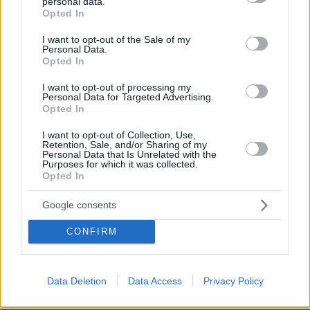
personal data.
grant or deny consent to Google and its third-party tags to
Opted In
ACB Liga Endesa (32η αγωνιστική)
use your data for below specified purposes in below Google
Γκραν Κανάρια-Μπανταλόνα (Σάββατο 17/5,
consent section.
I want to opt-out of the Sale of my
Personal Data.
21.45, COSMOTE SPORT 7HD)
Opted In
Μανρέσα-Ρεάλ Μαδρίτης (Κυριακή 18/5, 13.30,
I want to opt-out of processing my
COSMOTE SPORT 4HD)
Personal Data for Targeted Advertising.
Μπασκόνια-Μπαρτσελόνα (Κυριακή 18/5, 18.00,
Opted In
COSMOTE SPORT 4HD)
I want to opt-out of Collection, Use,
Retention, Sale, and/or Sharing of my
Personal Data that Is Unrelated with the
Turkish Basketball Super League (30η
Purposes for which it was collected.
Opted In
αγωνιστική)
Φενέρμπαχτσε-Γαλατάσαραϊ (Σάββατο 17/5,
Google consents
18.00, COSMOTE SPORT 4HD)
CONFIRM
29η αγωνιστική (εξ αναβολής)
Γαλατασαράι-Αναντολού Εφές (Τρίτη 20/5,
Data Deletion
Data Access
Privacy Policy
19.00, COSMOTE SPORT 8HD)