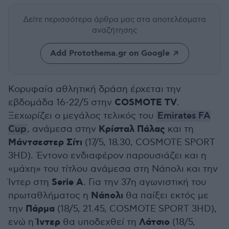
Δείτε περισσότερα άρθρα μας
στα αποτελέσματα
αναζήτησης
Add Protothema.gr on Google
Κορυφαία αθλητική δράση έρχεται την
COSMOTE TV
εβδομάδα 16-22/5 στην
.
Ξεχωρίζει ο μεγάλος τελικός του
Emirates FA
Κρίσταλ Πάλας
Cup
, ανάμεσα στην
και τη
Μάντσεστερ Σίτι
(17/5, 18.30, COSMOTE SPORT
3HD). Έντονο ενδιαφέρον παρουσιάζει και η
«μάχη» του τίτλου ανάμεσα στη Νάπολι και την
Serie A
Ίντερ στη
. Για την 37η αγωνιστική του
Νάπολι
πρωταθλήματος η
θα παίξει εκτός με
Πάρμα
την
(18/5, 21.45, COSMOTE SPORT 3HD),
Ίντερ
Λάτσιο
ενώ η
θα υποδεχθεί τη
(18/5,