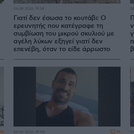
06.08.2026, 19:34
06
Γιατί δεν έσωσα το κουτάβι: Ο
Π
ερευνητής που κατέγραφε τη
ν
συμβίωση του μικρού σκυλιού με
γ
αγέλη λύκων εξηγεί γιατί δεν
π
επενέβη, όταν το είδε άρρωστο
β
126
56
06.08.2026, 18:00
06