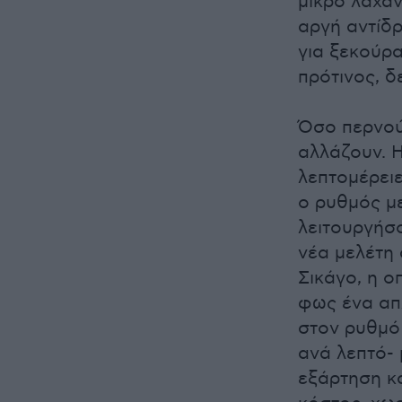
μικρό λαχάν
αργή αντίδρ
για ξεκούρα
πρότινος, δε
Όσο περνούν
αλλάζουν. Η
λεπτομέρει
ο ρυθμός μ
λειτουργήσ
νέα μελέτη 
Σικάγο, η ο
φως ένα απ
στον ρυθμό
ανά λεπτό- 
εξάρτηση κα