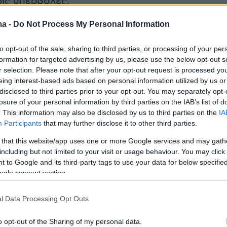
ίς υπερβολές.
ma -
Do Not Process My Personal Information
ερισσότερα στο
ygeiamou.gr
to opt-out of the sale, sharing to third parties, or processing of your per
formation for targeted advertising by us, please use the below opt-out s
r selection. Please note that after your opt-out request is processed y
protothema.gr στο Google News
το
και μάθετε πρώτοι
eing interest-based ads based on personal information utilized by us or
εις
disclosed to third parties prior to your opt-out. You may separately opt-
losure of your personal information by third parties on the IAB’s list of
. This information may also be disclosed by us to third parties on the
IA
Ειδήσεις
 τελευταίες
από την Ελλάδα και τον Κόσμο, τη
Participants
that may further disclose it to other third parties.
Protothema.gr
μβαίνουν, στο
 that this website/app uses one or more Google services and may gath
including but not limited to your visit or usage behaviour. You may click 
 to Google and its third-party tags to use your data for below specifi
Ειδήσεις
Δημοφιλή
Σχολιασμέν
ΗΣΕΩΝ
ogle consent section.
l Data Processing Opt Outs
07.08.2026, 02:35
τσι λεμονάτο
Τουλάχιστον 11 τραυματίες σε
επιθέσεις των Χούθι στη νότια
o opt-out of the Sharing of my personal data.