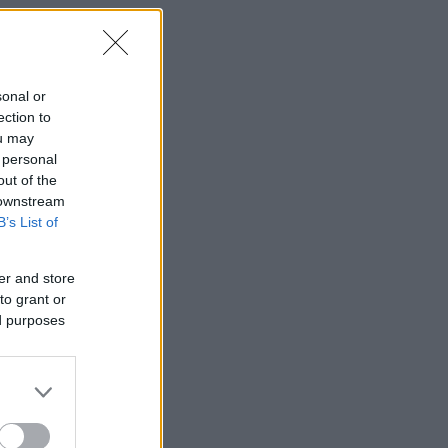
sonal or
ection to
ou may
 personal
out of the
 downstream
B’s List of
er and store
to grant or
ed purposes
α