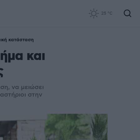
25
°C
ική κατάσταση
βήμα και
ς
ση, να μειώσει
αστήριοι στην