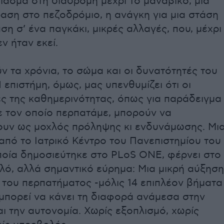
ιασμα στη διαδρομή μέχρι το μανάβικο, μια
αση στο πεζοδρόμιο, η ανάγκη για μια στάση
ση σ’ ένα παγκάκι, μικρές αλλαγές, που, μέχρι
ν ήταν εκεί.
 τα χρόνια, το σώμα και οι δυνατότητές του
 επιστήμη, όμως, μας υπενθυμίζει ότι οι
ες της καθημερινότητας, όπως για παράδειγμα
ε τον οποίο περπατάμε, μπορούν να
ουν ως μοχλός πρόληψης κι ενδυνάμωσης. Μι
από το Ιατρικό Κέντρο του Πανεπιστημίου του
ποία δημοσιεύτηκε στο PLoS ONE, φέρνει στο
λό, αλλά σημαντικό εύρημα: Μια μικρή αύξηση
 του περπατήματος -μόλις 14 επιπλέον βήματα
μπορεί να κάνει τη διαφορά ανάμεσα στην
ι την αυτονομία. Χωρίς εξοπλισμό, χωρίς