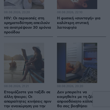
08.08.2026, 23:20
08.08.2026, 22:10
HIV: Οι περικοπές στη
Η φυσική «συνταγή» για
χρηματοδότηση απειλούν
καλύτερη στυτική
να ανατρέψουν 30 χρόνια
λειτουργία
προόδου
08.08.2026, 21:21
08.08.2026, 20:20
Ετοιμάζεστε για ταξίδι σε
Δεν μπορείτε να
άλλη ήπειρο; Οι
κοιμηθείτε με τη ζέστη; Το
απαραίτητες κινήσεις πριν
απροσδόκητο κόλπο που
την αναχώρηση για την
θα σας βοηθήσει