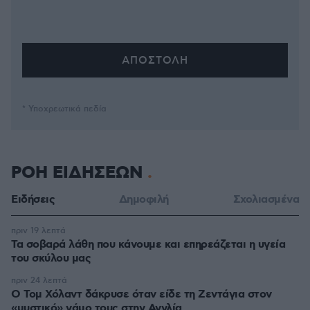
* Υποχρεωτικά πεδία
ΡΟΗ ΕΙΔΗΣΕΩΝ
Ειδήσεις
Δημοφιλή
Σχολιασμένα
πριν 19 λεπτά
Τα σοβαρά λάθη που κάνουμε και επηρεάζεται η υγεία
του σκύλου μας
πριν 24 λεπτά
Ο Τομ Χόλαντ δάκρυσε όταν είδε τη Ζεντάγια στον
«μυστικό» γάμο τους στην Αγγλία