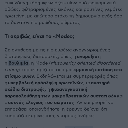
επικίνδυνη τάση «φωλιάζει» πίσω από φαινομενικά
αθώες, φιλτραρισμένες εικόνες και ρουτίνες γεμάτες
πρωτεΐνη, με απώτερο στόχο τη δημιουργία ενός όσο
το δυνατόν πιο μυώδους σώματος.
Τι ακριβώς είναι το «Mode»;
Σε αντίθεση με τις πιο ευρέως αναγνωρισμένες
ανορεξία
διατροφικές διαταραχές, όπως η
ή
βουλιμία
η
, η Mode (
Muscularity oriented disordered
εμμονική εστίαση στο
eating
) χαρακτηρίζεται από μια
χτίσιμο μυών
. Εκδηλώνεται με συμπεριφορές όπως
υπερβολική πρόσληψη πρωτεϊνών
αυστηρά
η
, τα
σχέδια διατροφής
ψυχαναγκαστική
, η
παρακολούθηση των μακροθρεπτικών συστατικών
και
συχνός έλεγχος του σώματος
ο
. Αν και μπορεί να
επηρεάσει οποιονδήποτε, η έρευνα δείχνει ότι
επηρεάζει κυρίως τους νεαρούς άνδρες.