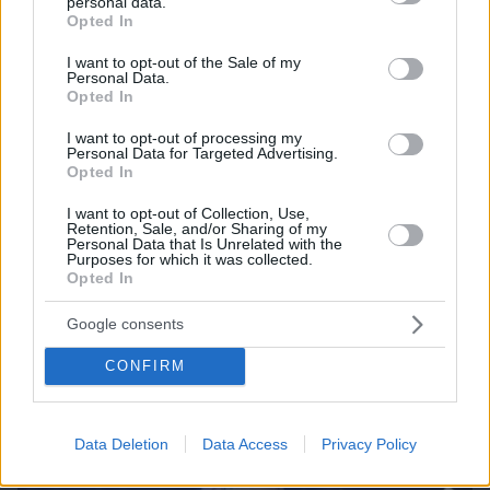
personal data.
grant or deny consent to Google and its third-party tags to
Opted In
use your data for below specified purposes in below Google
consent section.
I want to opt-out of the Sale of my
Personal Data.
Opted In
I want to opt-out of processing my
Personal Data for Targeted Advertising.
Opted In
I want to opt-out of Collection, Use,
Retention, Sale, and/or Sharing of my
Personal Data that Is Unrelated with the
Purposes for which it was collected.
Opted In
09.08.2026, 15:35
Google consents
Μια βιοτεχνολόγος έχασε 10 κιλά χωρίς να
στερηθεί το αγαπημένο της φαγητό – Οι 8
CONFIRM
συνήθειες που έκαναν τη διαφορά
Data Deletion
Data Access
Privacy Policy