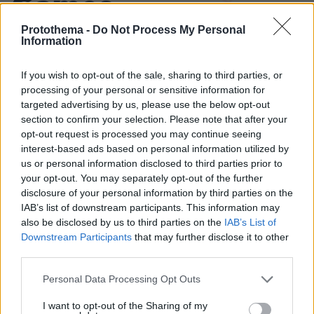
Games
Protothema -
Do Not Process My Personal
Information
If you wish to opt-out of the sale, sharing to third parties, or
processing of your personal or sensitive information for
targeted advertising by us, please use the below opt-out
Northern Heights
Candy Bub
Cut The Rope
section to confirm your selection. Please note that after your
opt-out request is processed you may continue seeing
interest-based ads based on personal information utilized by
us or personal information disclosed to third parties prior to
ΔΕΙΤΕ ΟΛΑ ΤΑ GAMES
your opt-out. You may separately opt-out of the further
Best of Network
disclosure of your personal information by third parties on the
IAB’s list of downstream participants. This information may
also be disclosed by us to third parties on the
IAB’s List of
Downstream Participants
that may further disclose it to other
third parties.
Please note that this website/app uses one or more Google
Personal Data Processing Opt Outs
services and may gather and store information including but
not limited to your visit or usage behaviour. You may click to
I want to opt-out of the Sharing of my