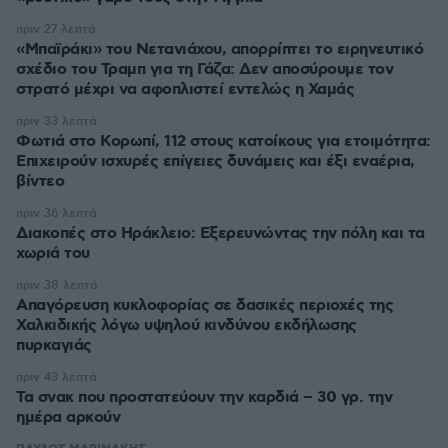
πριν 27 λεπτά
«Μπαϊράκι» του Νετανιάχου, απορρίπτει το ειρηνευτικό
σχέδιο του Τραμπ για τη Γάζα: Δεν αποσύρουμε τον
στρατό μέχρι να αφοπλιστεί εντελώς η Χαμάς
πριν 33 λεπτά
Φωτιά στο Κορωπί, 112 στους κατοίκους για ετοιμότητα:
Επιχειρούν ισχυρές επίγειες δυνάμεις και έξι εναέρια,
βίντεο
πριν 36 λεπτά
Διακοπές στο Ηράκλειο: Εξερευνώντας την πόλη και τα
χωριά του
πριν 38 λεπτά
Απαγόρευση κυκλοφορίας σε δασικές περιοχές της
Χαλκιδικής λόγω υψηλού κινδύνου εκδήλωσης
πυρκαγιάς
πριν 43 λεπτά
Τα σνακ που προστατεύουν την καρδιά – 30 γρ. την
ημέρα αρκούν