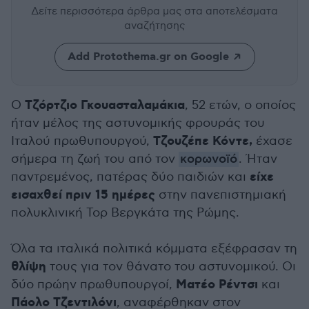
Δείτε περισσότερα άρθρα μας
στα αποτελέσματα
αναζήτησης
Add Protothema.gr on Google
Τζόρτζιο Γκουασταλαμάκια
Ο
, 52 ετών, ο οποίος
ήταν μέλος της αστυνομικής φρουράς του
Τζουζέπε Κόντε,
Ιταλού πρωθυπουργού,
έχασε
σήμερα τη ζωή του από τον
κορωνοϊό
. Ήταν
είχε
παντρεμένος, πατέρας δύο παιδιών και
εισαχθεί πριν 15 ημέρες
στην πανεπιστημιακή
πολυκλινική Τορ Βεργκάτα της Ρώμης.
Όλα τα ιταλικά πολιτικά κόμματα εξέφρασαν τη
θλίψη
τους για τον θάνατο του αστυνομικού. Οι
Ματέο Ρέντσι
δύο πρώην πρωθυπουργοί,
και
Πάολο Τζεντιλόνι
, αναφέρθηκαν στον