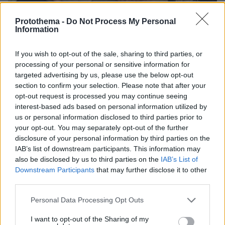
Protothema -
Do Not Process My Personal
07.08.2026, 15:59
Information
Είδος υπό εξαφάνιση οι υπερπολύτεκνοι στην
Ελλάδα που γερνάει: Τα... δύο ταψιά μεσημεριανό,
τα επιδόματα, η καθημερινότητά τους
If you wish to opt-out of the sale, sharing to third parties, or
processing of your personal or sensitive information for
targeted advertising by us, please use the below opt-out
section to confirm your selection. Please note that after your
opt-out request is processed you may continue seeing
interest-based ads based on personal information utilized by
us or personal information disclosed to third parties prior to
your opt-out. You may separately opt-out of the further
disclosure of your personal information by third parties on the
IAB’s list of downstream participants. This information may
also be disclosed by us to third parties on the
IAB’s List of
Downstream Participants
that may further disclose it to other
third parties.
Please note that this website/app uses one or more Google
Personal Data Processing Opt Outs
services and may gather and store information including but
not limited to your visit or usage behaviour. You may click to
I want to opt-out of the Sharing of my