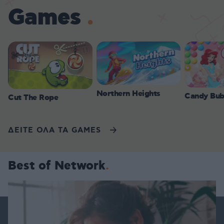
Games
Northern Heights
Candy Bub
Cut The Rope
ΔΕΙΤΕ ΟΛΑ ΤΑ GAMES
Best of Network