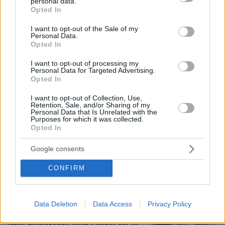
personal data.
grant or deny consent to Google and its third-party tags to
Opted In
use your data for below specified purposes in below Google
consent section.
I want to opt-out of the Sale of my
Personal Data.
Opted In
I want to opt-out of processing my
Personal Data for Targeted Advertising.
07.08.2026, 22:23
Opted In
Η Λίλα Μπακλέση έφερε στον κόσμο το πρώτο
της παιδί, δείτε την ανάρτηση του συντρόφου της
I want to opt-out of Collection, Use,
Retention, Sale, and/or Sharing of my
περί... λαού και εξουσίας
Personal Data that Is Unrelated with the
Purposes for which it was collected.
Opted In
Άλλος για data center; Επενδύσεις
€50 δισ. την ερχόμενη δεκαετία
Google consents
274
07.08.2026, 20:16
CONFIRM
Data Deletion
Data Access
Privacy Policy
Νέες καταγγελίες στην Ελπίδα για τη