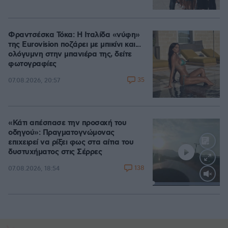
Φραντσέσκα Τόκα: Η Ιταλίδα «νύφη»
της Eurovision ποζάρει με μπικίνι και...
ολόγυμνη στην μπανιέρα της, δείτε
φωτογραφίες
35
07.08.2026, 20:57
«Κάτι απέσπασε την προσοχή του
οδηγού»: Πραγματογνώμονας
επιχειρεί να ρίξει φως στα αίτια του
δυστυχήματος στις Σέρρες
138
07.08.2026, 18:54
Loaded
:
100.00%