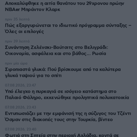
Αποκαλύφθηκε η αιτία θανάτου του 29χρονου πρώην
NBAer Μπράντον Κλαρκ
πριν 35 λεπτά
Πώς εξαργυρώνεται το ιδιωτικό πρόγραμμα σύνταξης –
Όλες οι επιλογές
πριν 39 λεπτά
Συνάντηση Ζελένσκι-Βούτσιτς στο Βελιγράδι:
Οικονομία, ασφάλεια και στο βάθος... Ρωσία
πριν μία ώρα
Σιροπιαστά γλυκά: Πού βρίσκουμε από τα καλύτερα
γλυκά ταψιού για το σπίτι
07.08.2026, 23:47
Υπό έλεγχο η πυρκαγιά σε ισόγειο κατάστημα στο
Παλαιό Φάληρο, εκκενώθηκε προληπτικά πολυκατοικία
07.08.2026, 23:43
Εντυπωσιάζει με την εμφάνισή της η σύζυγος του Τζέντι
Όσμαν στις διακοπές τους στην Τουρκία, βίντεο
07.08.2026, 23:40
Φωτιά στη Σητεία στην περιοχή Αχλάδια, κοντά σε