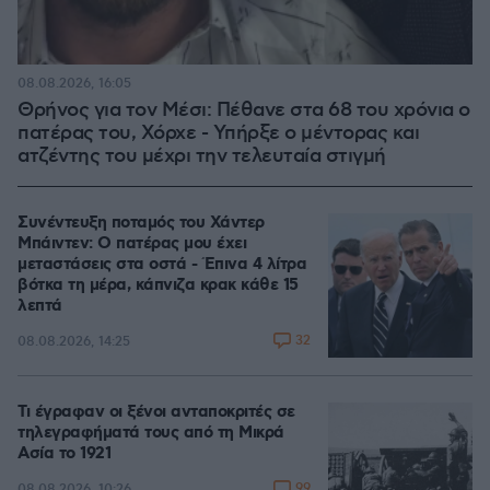
08.08.2026, 16:05
Θρήνος για τον Μέσι: Πέθανε στα 68 του χρόνια ο
πατέρας του, Χόρχε - Υπήρξε ο μέντορας και
ατζέντης του μέχρι την τελευταία στιγμή
Συνέντευξη ποταμός του Χάντερ
Μπάιντεν: Ο πατέρας μου έχει
μεταστάσεις στα οστά - Έπινα 4 λίτρα
βότκα τη μέρα, κάπνιζα κρακ κάθε 15
λεπτά
32
08.08.2026, 14:25
Τι έγραφαν οι ξένοι ανταποκριτές σε
τηλεγραφήματά τους από τη Μικρά
Ασία το 1921
99
08.08.2026, 10:26