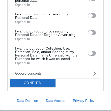
personal data.
grant or deny consent to Google and its third-party tags to
30.07.2026, 15:25
Opted In
use your data for below specified purposes in below Google
Εθνική Τράπεζα: Η κορυφαία επιλογή για τη χρηματοδότηση
consent section.
μεγάλων έργων
I want to opt-out of the Sale of my
Personal Data.
Opted In
29.07.2026, 09:39
Διασκεδάζουμε υπεύθυνα, επιστρέφουμε με ασφάλεια
I want to opt-out of processing my
Personal Data for Targeted Advertising.
Opted In
I want to opt-out of Collection, Use,
ΡΟΗ ΕΙΔΗΣΕΩΝ
Retention, Sale, and/or Sharing of my
Personal Data that Is Unrelated with the
Purposes for which it was collected.
Ειδήσεις
Δημοφιλή
Σχολιασμένα
Opted In
Google consents
πριν 5 λεπτά
Αυτό το ανδρικό σώμα κερδίζει τις εντυπώσεις,
σύμφωνα με έρευνα – Και δεν έχει κοιλιακούς!
CONFIRM
πριν 12 λεπτά
Κλείνει τα μεσάνυχτα ο λόφος Φινόπουλου στην Αθήνα
Data Deletion
Data Access
Privacy Policy
λόγω αυξημένου κινδύνου εκδήλωσης πυρκαγιάς
πριν 12 λεπτά