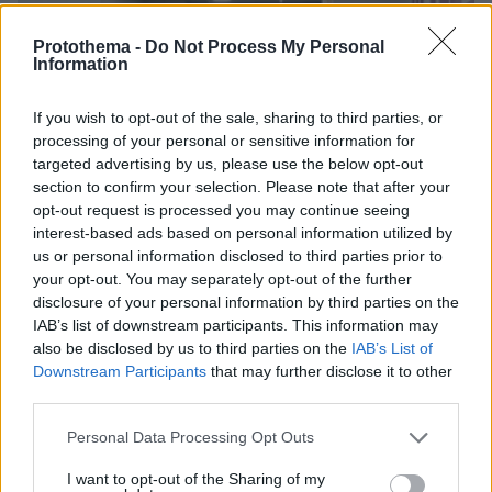
Protothema -
Do Not Process My Personal
Information
If you wish to opt-out of the sale, sharing to third parties, or
processing of your personal or sensitive information for
targeted advertising by us, please use the below opt-out
section to confirm your selection. Please note that after your
opt-out request is processed you may continue seeing
interest-based ads based on personal information utilized by
us or personal information disclosed to third parties prior to
your opt-out. You may separately opt-out of the further
disclosure of your personal information by third parties on the
IAB’s list of downstream participants. This information may
also be disclosed by us to third parties on the
IAB’s List of
Downstream Participants
that may further disclose it to other
third parties.
03.08.2026, 11:06
Κάτι αλλάζει στον χάρτη της πανεπιστημιακής εκπαίδευσης
Please note that this website/app uses one or more Google
Personal Data Processing Opt Outs
στην Ελλάδα
services and may gather and store information including but
not limited to your visit or usage behaviour. You may click to
I want to opt-out of the Sharing of my