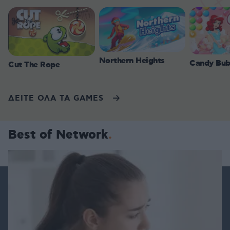
Northern Heights
Candy Bub
Cut The Rope
ΔΕΙΤΕ ΟΛΑ ΤΑ GAMES
Best of Network