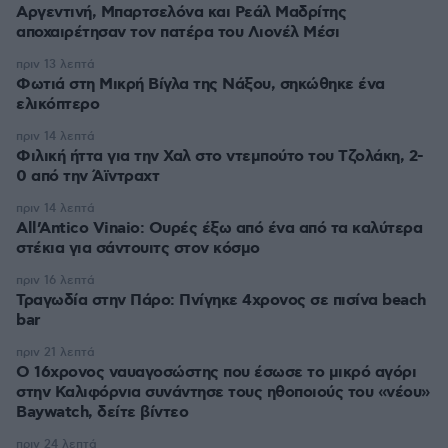
Αργεντινή, Μπαρτσελόνα και Ρεάλ Μαδρίτης
αποχαιρέτησαν τον πατέρα του Λιονέλ Μέσι
πριν 13 λεπτά
Φωτιά στη Μικρή Βίγλα της Νάξου, σηκώθηκε ένα
ελικόπτερο
πριν 14 λεπτά
Φιλική ήττα για την Χαλ στο ντεμπούτο του Τζολάκη, 2-
0 από την Άϊντραχτ
πριν 14 λεπτά
All’Antico Vinaio: Ουρές έξω από ένα από τα καλύτερα
στέκια για σάντουιτς στον κόσμο
πριν 16 λεπτά
Τραγωδία στην Πάρο: Πνίγηκε 4χρονος σε πισίνα beach
bar
πριν 21 λεπτά
Ο 16χρονος ναυαγοσώστης που έσωσε το μικρό αγόρι
στην Καλιφόρνια συνάντησε τους ηθοποιούς του «νέου»
Baywatch, δείτε βίντεο
πριν 24 λεπτά