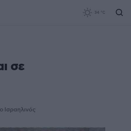
34
°C
αι σε
ο Ισραηλινός