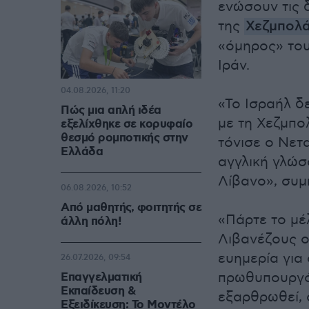
ενώσουν τις 
της
Χεζμπολ
«όμηρος» του
Ιράν.
04.08.2026, 11:20
«Το Ισραήλ δ
Πώς μια απλή ιδέα
με τη Χεζμπο
εξελίχθηκε σε κορυφαίο
θεσμό ρομποτικής στην
τόνισε ο Νετ
Ελλάδα
αγγλική γλώσ
Λίβανο», συ
06.08.2026, 10:52
Από μαθητής, φοιτητής σε
«Πάρτε το μέ
άλλη πόλη!
Λιβανέζους ο
ευημερία για 
26.07.2026, 09:54
πρωθυπουργό
Επαγγελματική
Εκπαίδευση &
εξαρθρωθεί, ο
Εξειδίκευση: Το Mοντέλο