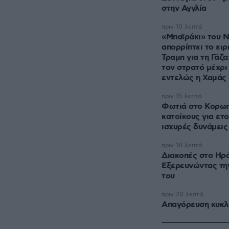
στην Αγγλία
πριν 10 λεπτά
«Μπαϊράκι» του Ν
απορρίπτει το ειρ
Τραμπ για τη Γάζ
τον στρατό μέχρι
εντελώς η Χαμάς
πριν 15 λεπτά
Φωτιά στο Κορωπί
κατοίκους για ετο
ισχυρές δυνάμεις
πριν 18 λεπτά
Διακοπές στο Ηρά
Εξερευνώντας την
του
πριν 20 λεπτά
Απαγόρευση κυκλ