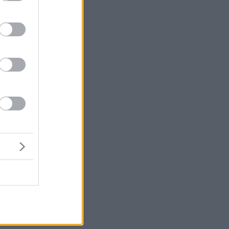
μή
ένα