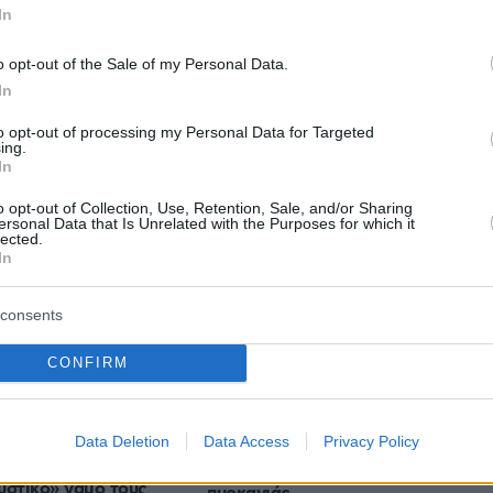
In
o opt-out of the Sale of my Personal Data.
In
to opt-out of processing my Personal Data for Targeted
protothema.gr στο Google News
ο
και μάθετε πρώτοι όλες
ing.
In
o opt-out of Collection, Use, Retention, Sale, and/or Sharing
Ειδήσεις
ελευταίες
από την Ελλάδα και τον Κόσμο, τη στιγ
ersonal Data that Is Unrelated with the Purposes for which it
lected.
Protothema.gr
 στο
In
consents
CONFIRM
Ειδήσεις
Δημοφιλή
Σχολιασμ
ΣΕΩΝ
Data Deletion
Data Access
Privacy Policy
περιοχές της Χαλκιδικής λόγω
ρυσε όταν είδε τη
υψηλού κινδύνου εκδήλωσης
υστικό» γάμο τους