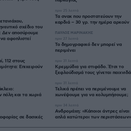
πυρκαγιάς
πριν 25 λεπτά
Τα σνακ που προστατεύουν την
ετανιάχου,
καρδιά – 30 γρ. την ημέρα αρκούν
ηνευτικό σχέδιο του
α: Δεν αποσύρουμε
ΠΑΥΛΟΣ ΜΑΡΙΝΑΚΗΣ
 να αφοπλιστεί
πριν 27 λεπτά
Το δημογραφικό δεν μπορεί να
περιμένει
, 112 στους
πριν 31 λεπτά
ιμότητα: Επιχειρούν
Κρεμμύδια για στιφάδο. Έτσι το
ξεφλούδισμά τους γίνεται παιχνιδά
πριν 31 λεπτά
κλειο:
Τελικά πρέπει να περιμένουμε να
 πόλη και τα χωριά
χωνέψουμε για να κολυμπήσουμε;
πριν 34 λεπτά
Ανδρομάχη: «Κάποιοι άντρες είναι
οφορίας σε δασικές
απλά κατώτεροι των περιστάσεων