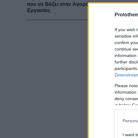
που σε Bάζει στην Aγορά
Eργασίας
Protothe
If you wish 
10, 2026
sensitive in
confirm you
continue se
information 
further disc
participants
Downstream 
Please note
information 
deny consent
in below Go
Persona
I want t