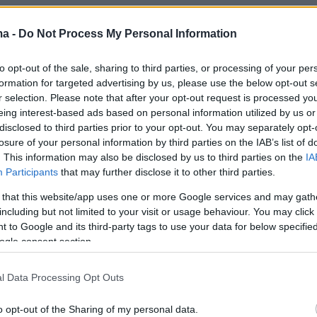
pic.twitter.com/I2aU7MYV6P
لتي إلى الشعب اللبناني
ma -
Do Not Process My Personal Information
— Benjamin Netanyahu - בנימין נתניהו (@netanyahu)
June
to opt-out of the sale, sharing to third parties, or processing of your per
formation for targeted advertising by us, please use the below opt-out s
r selection. Please note that after your opt-out request is processed y
eing interest-based ads based on personal information utilized by us or
disclosed to third parties prior to your opt-out. You may separately opt-
losure of your personal information by third parties on the IAB’s list of
. This information may also be disclosed by us to third parties on the
IA
Participants
that may further disclose it to other third parties.
 that this website/app uses one or more Google services and may gath
including but not limited to your visit or usage behaviour. You may click 
 to Google and its third-party tags to use your data for below specifi
ogle consent section.
l Data Processing Opt Outs
o opt-out of the Sharing of my personal data.