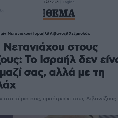
Ελληνικά
English
δα
μίν Νετανιάχου
Ισραήλ
Λίβανος
Χεζμπολάχ
 Νετανιάχου στους
ους: Το Ισραήλ δεν είν
μαζί σας, αλλά με τη
λάχ
ν στα χέρια σας, προέτρεψε τους Λιβανέζους 