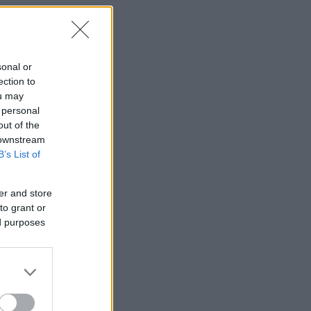
رسا
sonal or
ection to
ou may
 personal
out of the
 downstream
B’s List of
er and store
to grant or
ed purposes