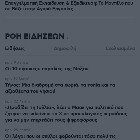
Επαγγελματική Εκπαίδευση & Εξειδίκευση: Το Mοντέλο που
σε Bάζει στην Aγορά Eργασίας
ΡΟΗ ΕΙΔΗΣΕΩΝ
Ειδήσεις
Δημοφιλή
Σχολιασμένα
πριν 9 λεπτά
Οι 10 «ήσυχες» παραλίες της Νάξου
πριν 19 λεπτά
Τήνος: Μια διαδρομή στα χωριά, τα τοπία και τα
αξιοθέατα του νησιού
πριν 22 λεπτά
«Προδίδει τη Γαλλία», λέει ο Μασκ για πολιτικό που
ζήτησε να «κλείνει» το X σε προεκλογικές περιόδους
για να μην επηρεάζει τους ψηφοφόρους
πριν 29 λεπτά
Οι λόγοι που οι σκύλοι φοβούνται τόσο πολύ τις