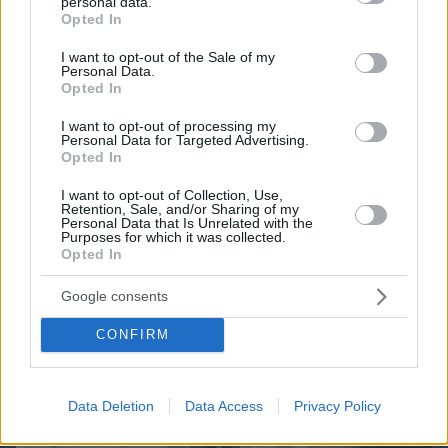
personal data.
grant or deny consent to Google and its third-party tags to
Opted In
use your data for below specified purposes in below Google
consent section.
ΔΕΙΤΕ ΟΛΑ ΤΑ GAMES
I want to opt-out of the Sale of my
Personal Data.
Opted In
Best of Network
I want to opt-out of processing my
Personal Data for Targeted Advertising.
Opted In
I want to opt-out of Collection, Use,
Retention, Sale, and/or Sharing of my
Personal Data that Is Unrelated with the
Purposes for which it was collected.
Opted In
Google consents
CONFIRM
Data Deletion
Data Access
Privacy Policy