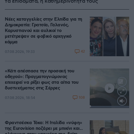
τα επιδόματα, η καθημερινότητά τους
Νέες καταγγελίες στην Ελπίδα για τη
Δημοκρατία: Γρατσία, Γαλανός,
Καρυστιανού και αυλικοί το
μετέτρεψαν σε φοβικό αρχηγικό
κόμμα
42
07.08.2026, 19:33
«Κάτι απέσπασε την προσοχή του
οδηγού»: Πραγματογνώμονας
επιχειρεί να ρίξει φως στα αίτια του
δυστυχήματος στις Σέρρες
108
07.08.2026, 18:54
Loaded
:
100.00%
Φραντσέσκα Τόκα: Η Ιταλίδα «νύφη»
της Eurovision ποζάρει με μπικίνι και...