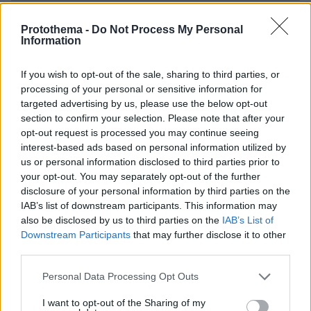
Συγκίνηση στο Πόρτο Γερμενό: Σκύλος
Protothema -
Do Not Process My Personal
γύρισε σοβαρά τραυματισμένος στο
Information
σπίτι που τον φρόντιζαν μία εβδομάδα
μετά τη φωτιά
If you wish to opt-out of the sale, sharing to third parties, or
07.08.2026, 21:57
processing of your personal or sensitive information for
targeted advertising by us, please use the below opt-out
section to confirm your selection. Please note that after your
opt-out request is processed you may continue seeing
interest-based ads based on personal information utilized by
us or personal information disclosed to third parties prior to
your opt-out. You may separately opt-out of the further
Games
disclosure of your personal information by third parties on the
IAB’s list of downstream participants. This information may
also be disclosed by us to third parties on the
IAB’s List of
Downstream Participants
that may further disclose it to other
third parties.
Please note that this website/app uses one or more Google
Personal Data Processing Opt Outs
services and may gather and store information including but
Northern Heights
Candy Bub
Cut The Rope
not limited to your visit or usage behaviour. You may click to
I want to opt-out of the Sharing of my