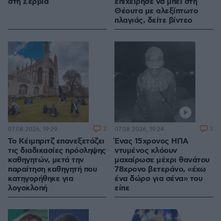
στη Σερβία
επιχείρησε να μπει στη
Θέουτα με αλεξίπτωτο
πλαγιάς, δείτε βίντεο
2
3
07.08.2026, 19:29
07.08.2026, 19:24
Το Κέιμπριτζ επανεξετάζει
Ένας 15χρονος ΗΠΑ
τις διαδικασίες πρόσληψης
ντυμένος κλόουν
καθηγητών, μετά την
μαχαίρωσε μέχρι θανάτου
παραίτηση καθηγητή που
78χρονο βετεράνο, «έχω
κατηγορήθηκε για
ένα δώρο για σένα» του
λογοκλοπή
είπε