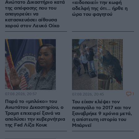
Ανώτατο Δικαστήριο κατά
«ειδοποιεί» την κωφή
της απόφασης που του
αδελφή της ότι... ήρθε η
απαγορεύει να
ώρα του φαγητού
κατασκευάσει αίθουσα
χορού στον Λευκό Οίκο
07.08.2026, 20:57
1
07.08.2026, 20:45
Παρά το «μπλόκο» του
Του είχαν κλέψει τον
Ανωτάτου Δικαστηρίου, ο
παπαγάλο το 2017 και τον
Τραμπ επιχειρεί ξανά να
ξαναβρήκε 9 χρόνια μετά,
απολύσει την κυβερνήτρια
η απίστευτη ιστορία του
της Fed Λίζα Κουκ
Μπάρνεϊ