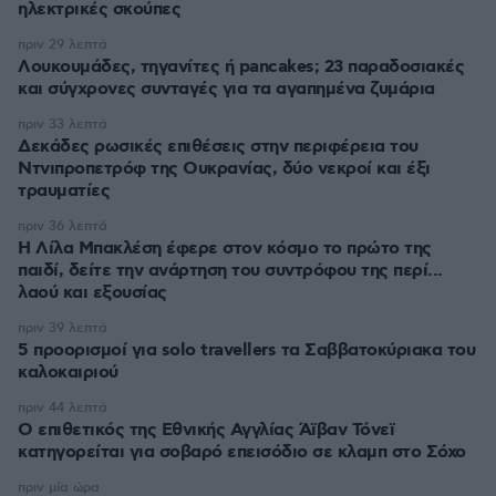
ηλεκτρικές σκούπες
πριν 29 λεπτά
Λουκουμάδες, τηγανίτες ή pancakes; 23 παραδοσιακές
και σύγχρονες συνταγές για τα αγαπημένα ζυμάρια
πριν 33 λεπτά
Δεκάδες ρωσικές επιθέσεις στην περιφέρεια του
Ντνιπροπετρόφ της Ουκρανίας, δύο νεκροί και έξι
τραυματίες
πριν 36 λεπτά
Η Λίλα Μπακλέση έφερε στον κόσμο το πρώτο της
παιδί, δείτε την ανάρτηση του συντρόφου της περί...
λαού και εξουσίας
πριν 39 λεπτά
5 προορισμοί για solo travellers τα Σαββατοκύριακα του
καλοκαιριού
πριν 44 λεπτά
Ο επιθετικός της Εθνικής Αγγλίας Άϊβαν Τόνεϊ
κατηγορείται για σοβαρό επεισόδιο σε κλαμπ στο Σόχο
πριν μία ώρα