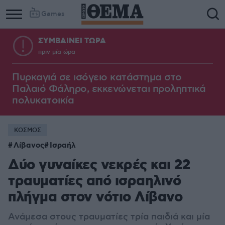
Games
ΣΥΜΒΑΙΝΕΙ ΤΩΡΑ
πριν μία ώρα
Πυρκαγιά σε ισόγειο κατάστημα στο
Παλαιό Φάληρο, εκκενώνεται προληπτικά
πολυκατοικία
ΚΟΣΜΟΣ
Λίβανος
Ισραήλ
Δύο γυναίκες νεκρές και 22
τραυματίες από ισραηλινό
πλήγμα στον νότιο Λίβανο
Ανάμεσα στους τραυματίες τρία παιδιά και μία