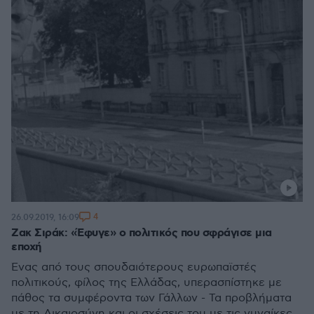
4
26.09.2019, 16:09
Ζακ Σιράκ: «Έφυγε» ο πολιτικός που σφράγισε μια
εποχή
Ένας από τους σπουδαιότερους ευρωπαϊστές
πολιτικούς, φίλος της Ελλάδας, υπερασπίστηκε με
πάθος τα συμφέροντα των Γάλλων - Τα προβλήματα
με τη Δικαιοσύνη και οι σχέσεις του με τις γυναίκες