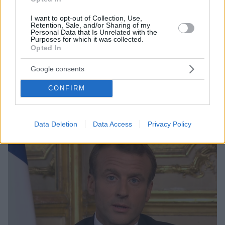
I want to opt-out of Collection, Use,
27.09.2019, 14:23
Retention, Sale, and/or Sharing of my
Γαλλία: «Έσβησε» ο Πύργος του Άιφελ για να τιμήσει
Personal Data that Is Unrelated with the
τον Ζακ Σιράκ
Purposes for which it was collected.
Opted In
Στο κοιμητήριο του Μονπαρνάς θα γίνει τη Δευτέρα
η κηδεία του πρώην προέδρου της Γαλλίας, Ζακ
Google consents
Σιράκ, όπως μεταδίδουν τα γαλλικά ΜΜΕ - Έσβησαν
τα φώτα στον Πύργο του Άιφελ το βράδυ της
CONFIRM
Πέμπτης - Δείτε σχετικό βίντεο
Data Deletion
Data Access
Privacy Policy