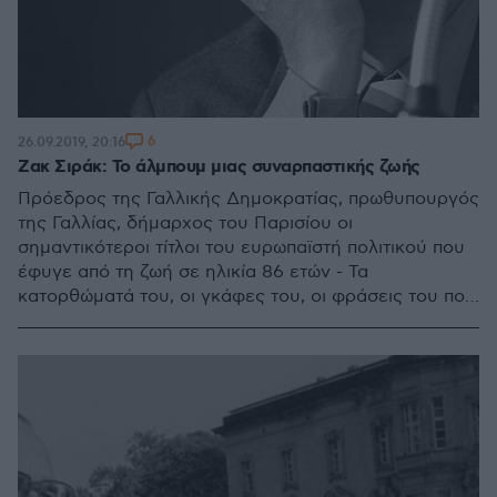
6
26.09.2019, 20:16
Ζακ Σιράκ: Το άλμπουμ μιας συναρπαστικής ζωής
Πρόεδρος της Γαλλικής Δημοκρατίας, πρωθυπουργός
της Γαλλίας, δήμαρχος του Παρισίου οι
σημαντικότεροι τίτλοι του ευρωπαϊστή πολιτικού που
έφυγε από τη ζωή σε ηλικία 86 ετών - Τα
κατορθώματά του, οι γκάφες του, οι φράσεις του που
μένουν στην ιστορία και η αδυναμία του στις
γυναίκες - Στο σκοτάδι το βράδυ ο Πύργος του Άιφελ
ως φόρος τιμής