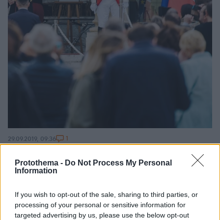
1
29.09.2019, 09:36
Ζακ Σιράκ: Σήμερα το λαϊκό προσκύνημα για τον
εκλιπόντα πρώην πρόεδρο
Protothema -
Do Not Process My Personal
Information
Οι Γάλλοι αποτίουν φόρο τιμής στον πρώην πρόεδρό
τους, σημαίνουσα μορφή της πολιτικής ζωής της
If you wish to opt-out of the sale, sharing to third parties, or
χώρας για 40 χρόνια - 30 ξένοι ηγέτες στο «τελευταίο
processing of your personal or sensitive information for
αντίο» στον Ζακ Σιράκ τη Δευτέρα, ημέρα εθνικού
targeted advertising by us, please use the below opt-out
πένθους