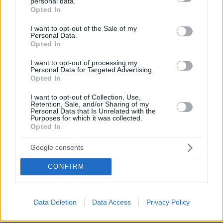
personal data.
grant or deny consent to Google and its third-party tags to
βοηθήσει τη φίλη της και πνίγηκε, τα
Opted In
use your data for below specified purposes in below Google
παιδιά φώναζαν για βοήθεια
consent section.
I want to opt-out of the Sale of my
56
06.08.2026, 21:23
Personal Data.
Opted In
I want to opt-out of processing my
Personal Data for Targeted Advertising.
Γιώργος Παράσχος: Χαμογελαστός,
Opted In
δίνει τη μάχη του με τον καρκίνο,
μπήκε στο νοσοκομείο για νέα
I want to opt-out of Collection, Use,
θεραπεία
Retention, Sale, and/or Sharing of my
Personal Data that Is Unrelated with the
Purposes for which it was collected.
57
06.08.2026, 18:00
Opted In
Google consents
Αριστοτέλης Δαμίγος: Σε κλίμα
CONFIRM
οδύνης έγινε η αποτέφρωση του
συντονιστή που σκοτώθηκε μετά τη
σύγκρουση ελικοπτέρων στην Ψάθα,
φωτογραφίες
Data Deletion
Data Access
Privacy Policy
127
06.08.2026, 20:03