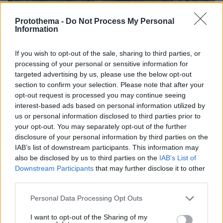
Protothema -
Do Not Process My Personal
Information
If you wish to opt-out of the sale, sharing to third parties, or
processing of your personal or sensitive information for
targeted advertising by us, please use the below opt-out
section to confirm your selection. Please note that after your
opt-out request is processed you may continue seeing
interest-based ads based on personal information utilized by
us or personal information disclosed to third parties prior to
your opt-out. You may separately opt-out of the further
disclosure of your personal information by third parties on the
06.08.2026, 19:34
IAB’s list of downstream participants. This information may
Γιατί δεν έσωσα το κουτάβι: Ο ερευνητής που
also be disclosed by us to third parties on the
IAB’s List of
κατέγραφε τη συμβίωση του μικρού σκυλιού με
Downstream Participants
that may further disclose it to other
αγέλη λύκων εξηγεί γιατί δεν επενέβη, όταν το
third parties.
είδε άρρωστο
Please note that this website/app uses one or more Google
Personal Data Processing Opt Outs
services and may gather and store information including but
Πώς έγινε η τραγωδία με την νεκρή
not limited to your visit or usage behaviour. You may click to
I want to opt-out of the Sharing of my
μητέρα στα Μάλια: Βούτηξε για να