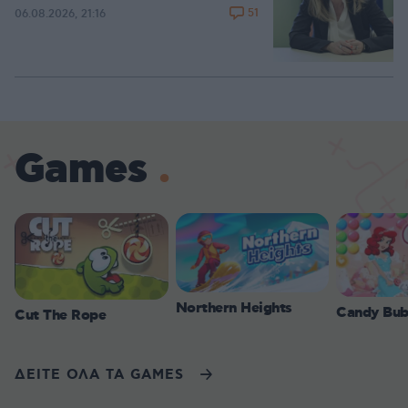
51
06.08.2026, 21:16
Games
Northern Heights
Candy Bub
Cut The Rope
ΔΕΙΤΕ ΟΛΑ ΤΑ GAMES