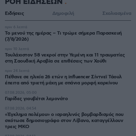
ΡΟΗ ΕΙΔΗΣΕΩΝ
Ειδήσεις
Δημοφιλή
Σχολιασμένα
πριν 6 λεπτά
Το μενού της ημέρας – Τι τρώμε σήμερα Παρασκευή
(7/8/2026)
πριν 10 λεπτά
Τουλάχιστον 58 νεκροί στην Υεμένη και 11 τραυματίες
στη Σαουδική Αραβία σε επιθέσεις των Χούθι
πριν 24 λεπτά
Πέθανε σε ηλικία 26 ετών η influencer Σίντνεϊ Τάουλ
έπειτα από τριετή μάχη με σπάνια μορφή καρκίνου
07.08.2026, 05:00
Γαρίδες γιουβέτσι λεμονάτο
07.08.2026, 04:54
«Έγκλημα πολέμου» ο ισραηλινός βομβαρδισμός που
σκότωσε δημοσιογράφο στον Λίβανο, καταγγέλλουν
τρεις ΜΚΟ