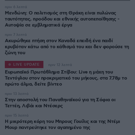
πριν 6 λεπτά
Μενδώνη: Ο πολιτισμός στη Θράκη είναι πυλώνας
ταυτότητας, προόδου και εθνικής αυτοπεποίθησης -
Αυτοψία σε εμβληματικά έργα
πριν 7 λεπτά
Ακυρώθηκε πτήση στον Καναδά επειδή ένα παιδί
κρυβόταν κάτω από το κάθισμά του και δεν φορούσε τη
ζώνη του
LIVE UPDATE
πριν 12 λεπτά
Ευρωπαϊκό Πρωτάθλημα Στίβου: Live η μάχη του
Τεντόγλου στον προκριματικό του μήκους, στα 7.78μ το
πρώτο άλμα, δείτε βίντεο
πριν 13 λεπτά
Στην αποστολή του Παναθηναϊκού για τη Σόφια οι
Τεττέη, Λιβάι και Ντέσερς
πριν 15 λεπτά
Η μικρότερη κόρη του Μπρους Γουίλις και της Ντέμι
Μουρ παντρεύτηκε τον αγαπημένο της