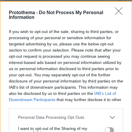
Protothema -
Do Not Process My Personal
Information
If you wish to opt-out of the sale, sharing to third parties, or
10.08.2026, 12:21
processing of your personal or sensitive information for
«Δεν ήταν κοντά στο παιδί και πριν έναν μήνα το
targeted advertising by us, please use the below opt-out
είχε αφήσει ξανά μόνο» ισχυρίζεται ο ιδιοκτήτης
section to confirm your selection. Please note that after your
του beach bar για τον πατέρα του 4χρονου στην
opt-out request is processed you may continue seeing
Πάρο
interest-based ads based on personal information utilized by
us or personal information disclosed to third parties prior to
your opt-out. You may separately opt-out of the further
disclosure of your personal information by third parties on the
IAB’s list of downstream participants. This information may
also be disclosed by us to third parties on the
IAB’s List of
Downstream Participants
that may further disclose it to other
third parties.
Please note that this website/app uses one or more Google
Personal Data Processing Opt Outs
services and may gather and store information including but
not limited to your visit or usage behaviour. You may click to
I want to opt-out of the Sharing of my