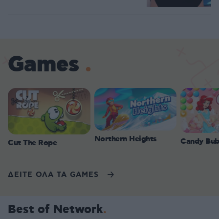
Games
Northern Heights
Candy Bub
Cut The Rope
ΔΕΙΤΕ ΟΛΑ ΤΑ GAMES
Best of Network