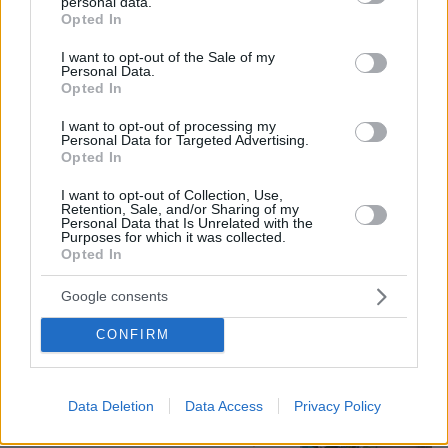
personal data.
grant or deny consent to Google and its third-party tags to
Opted In
use your data for below specified purposes in below Google
consent section.
I want to opt-out of the Sale of my
Personal Data.
Opted In
I want to opt-out of processing my
Personal Data for Targeted Advertising.
Opted In
I want to opt-out of Collection, Use,
Retention, Sale, and/or Sharing of my
Personal Data that Is Unrelated with the
Purposes for which it was collected.
10.08.2026, 08:51
Opted In
ΔΕΘ τετραετίας με μέτρα για όλους: Τι θα πει ο
Μητσοτάκης στη Θεσσαλονίκη για μισθούς,
Google consents
συντάξεις, επιχειρήσεις, αγρότες και στεγαστικό
CONFIRM
Η 24χρονη αριστούχος της Ιατρικής
Αθηνών, που διάβασε τον Ιπποκρατικό
Data Deletion
Data Access
Privacy Policy
Όρκο, μιλά για τον «άριστο γιατρό»
68
10.08.2026, 08:09