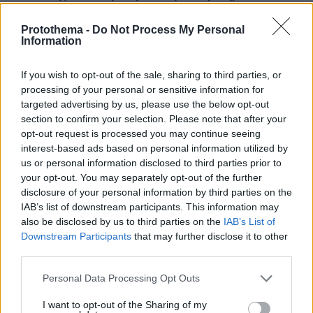
αγώνα επίδειξης των εγκαινίων του Ολυμπιακού
κέντρου στο Παρίσι - Βίντεο
Protothema -
Do Not Process My Personal
Information
Ο Γάλλος Πρόεδρος Εμανουέλ Μακρόν εγκαινίασε το
Ολυμπιακό υδάτινο κέντρο του Σεν Ντενίν αλλά ο
συμπατριώτης του καταδύτης δεν στάθηκε στο ύψος
If you wish to opt-out of the sale, sharing to third parties, or
των περιστάσεων
processing of your personal or sensitive information for
targeted advertising by us, please use the below opt-out
section to confirm your selection. Please note that after your
opt-out request is processed you may continue seeing
interest-based ads based on personal information utilized by
us or personal information disclosed to third parties prior to
your opt-out. You may separately opt-out of the further
disclosure of your personal information by third parties on the
IAB’s list of downstream participants. This information may
also be disclosed by us to third parties on the
IAB’s List of
Downstream Participants
that may further disclose it to other
third parties.
Please note that this website/app uses one or more Google
Personal Data Processing Opt Outs
services and may gather and store information including but
not limited to your visit or usage behaviour. You may click to
I want to opt-out of the Sharing of my