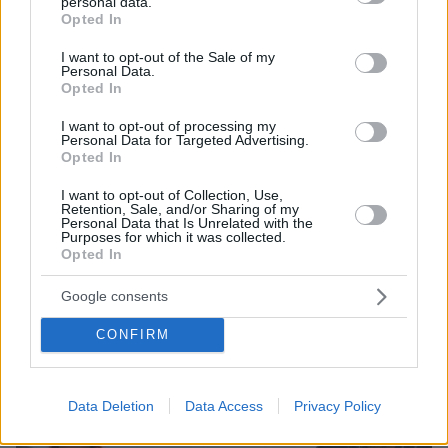
personal data.
grant or deny consent to Google and its third-party tags to
Opted In
use your data for below specified purposes in below Google
consent section.
I want to opt-out of the Sale of my
Personal Data.
Opted In
I want to opt-out of processing my
Personal Data for Targeted Advertising.
Opted In
46
10.02.2024, 17:20
Βούτηξε στο Παγκόσμιο πρωτάθλημα ο 100χρονος
I want to opt-out of Collection, Use,
Retention, Sale, and/or Sharing of my
Ιρανός καταδύτης, Τάγκι Ασκάρ - Βίντεο
Personal Data that Is Unrelated with the
Purposes for which it was collected.
Ο Ιρανός έκανε κατάδυση από το 1μ στην πισίνα της
Opted In
Ντόχα όπου αποθεώθηκε και δάκρυσε από
συγκίνηση
Google consents
CONFIRM
Data Deletion
Data Access
Privacy Policy