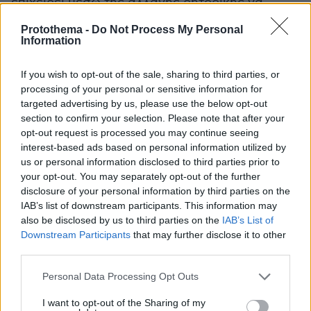
επιχειρεί μέσω της αλλαγής ρητορικής να
κερδίσει χρόνο και να διαχειριστεί την
Protothema -
Do Not Process My Personal
εσωτερική και διεθνή πίεση.
Information
«Η 24η Φεβρουαρίου 2022 ήταν η αρχή του τέλους»
If you wish to opt-out of the sale, sharing to third parties, or
processing of your personal or sensitive information for
Το βασικό συμπέρασμα πολλών Ουκρανών και
targeted advertising by us, please use the below opt-out
δυτικών αναλυτών είναι ότι η απόφαση για την
section to confirm your selection. Please note that after your
opt-out request is processed you may continue seeing
εισβολή στην Ουκρανία αποτέλεσε στρατηγικό
interest-based ads based on personal information utilized by
σημείο καμπής όχι μόνο για τη Ρωσία, αλλά και
us or personal information disclosed to third parties prior to
για τον ίδιο τον Πούτιν.
your opt-out. You may separately opt-out of the further
disclosure of your personal information by third parties on the
IAB’s list of downstream participants. This information may
Όπως υποστηρίζουν, με την έναρξη του
also be disclosed by us to third parties on the
IAB’s List of
πολέμου στις 24 Φεβρουαρίου 2022, ο Ρώσος
Downstream Participants
that may further disclose it to other
πρόεδρος υπέγραψε ουσιαστικά «τη θανατική
third parties.
καταδίκη» τόσο του ίδιου όσο και του
Please note that this website/app uses one or more Google
Personal Data Processing Opt Outs
υφιστάμενου μοντέλου ρωσικής κρατικής
services and may gather and store information including but
εξουσίας.
not limited to your visit or usage behaviour. You may click to
I want to opt-out of the Sharing of my