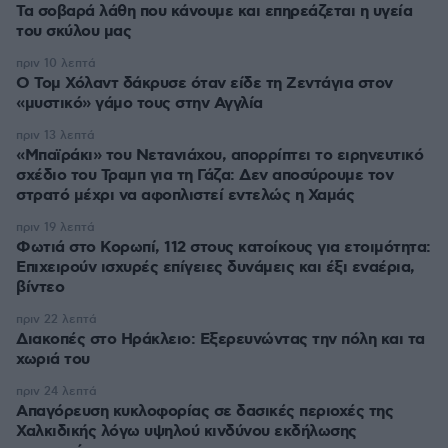
Τα σοβαρά λάθη που κάνουμε και επηρεάζεται η υγεία
του σκύλου μας
πριν 10 λεπτά
Ο Τομ Χόλαντ δάκρυσε όταν είδε τη Ζεντάγια στον
«μυστικό» γάμο τους στην Αγγλία
πριν 13 λεπτά
«Μπαϊράκι» του Νετανιάχου, απορρίπτει το ειρηνευτικό
σχέδιο του Τραμπ για τη Γάζα: Δεν αποσύρουμε τον
στρατό μέχρι να αφοπλιστεί εντελώς η Χαμάς
πριν 19 λεπτά
Φωτιά στο Κορωπί, 112 στους κατοίκους για ετοιμότητα:
Επιχειρούν ισχυρές επίγειες δυνάμεις και έξι εναέρια,
βίντεο
πριν 22 λεπτά
Διακοπές στο Ηράκλειο: Εξερευνώντας την πόλη και τα
χωριά του
πριν 24 λεπτά
Απαγόρευση κυκλοφορίας σε δασικές περιοχές της
Χαλκιδικής λόγω υψηλού κινδύνου εκδήλωσης