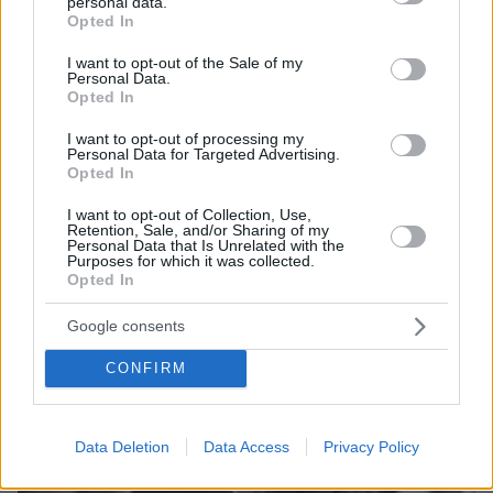
personal data.
grant or deny consent to Google and its third-party tags to
Opted In
use your data for below specified purposes in below Google
protothema.gr στο Google News
Ακολουθήστε το
consent section.
I want to opt-out of the Sale of my
Personal Data.
και μάθετε πρώτοι όλες τις ειδήσεις
Opted In
Ειδήσεις
Δείτε όλες τις τελευταίες
από την Ελλάδα
I want to opt-out of processing my
Personal Data for Targeted Advertising.
και τον Κόσμο, τη στιγμή που συμβαίνουν, στο
Opted In
Protothema.gr
I want to opt-out of Collection, Use,
Retention, Sale, and/or Sharing of my
Σχετικά Άρθρα
Personal Data that Is Unrelated with the
Purposes for which it was collected.
Opted In
Google consents
CONFIRM
Data Deletion
Data Access
Privacy Policy