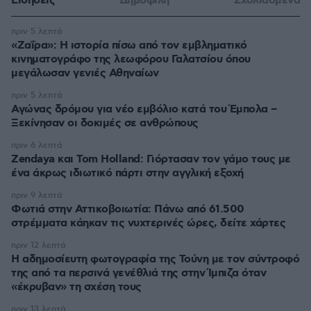
Ειδήσεις
Δημοφιλή
Σχολιασμένα
πριν 5 λεπτά
«Ζαΐρα»: Η ιστορία πίσω από τον εμβληματικό
κινηματογράφο της λεωφόρου Γαλατσίου όπου
μεγάλωσαν γενιές Αθηναίων
πριν 5 λεπτά
Αγώνας δρόμου για νέο εμβόλιο κατά του Έμπολα –
Ξεκίνησαν οι δοκιμές σε ανθρώπους
πριν 6 λεπτά
Zendaya και Tom Holland: Γιόρτασαν τον γάμο τους με
ένα άκρως ιδιωτικό πάρτι στην αγγλική εξοχή
πριν 9 λεπτά
Φωτιά στην Αττικοβοιωτία: Πάνω από 61.500
στρέμματα κάηκαν τις νυχτερινές ώρες, δείτε χάρτες
πριν 12 λεπτά
Η αδημοσίευτη φωτογραφία της Τούνη με τον σύντροφό
της από τα περσινά γενέθλιά της στην Ίμπιζα όταν
«έκρυβαν» τη σχέση τους
πριν 13 λεπτά