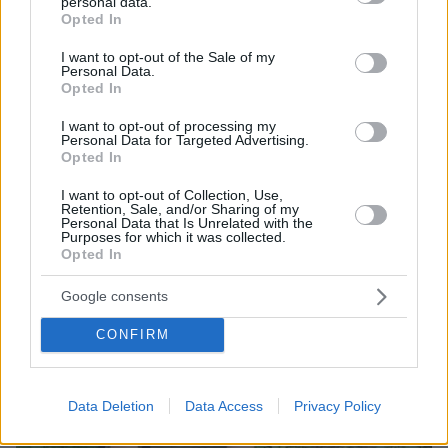
personal data.
grant or deny consent to Google and its third-party tags to
Opted In
use your data for below specified purposes in below Google
consent section.
I want to opt-out of the Sale of my
Personal Data.
Loaded
:
Opted In
100.00%
07.08.2026, 09:58
Οικογενειακή τραγωδία στις Σέρρες, μητέρα και
I want to opt-out of processing my
Personal Data for Targeted Advertising.
γιος οι νεκροί από την μετωπική φορτηγού με ΙΧ -
Opted In
Βίντεο ντοκουμέντο από τη στιγμή της
σύγκρουσης
I want to opt-out of Collection, Use,
Retention, Sale, and/or Sharing of my
Personal Data that Is Unrelated with the
Purposes for which it was collected.
Opted In
Google consents
CONFIRM
Data Deletion
Data Access
Privacy Policy