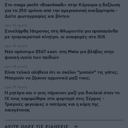
Στο mega yacht «Boardwalk» στην Κέρκυρα η δεξίωση
για τα 250 χρόνια από την αμερικανική ανεξαρτησία -
Δείτε φωτογραφίες και βίντεο
πριν 15 λεπτά
Συνελήφθη 16χρονος στη Φλωρεντία για προπαγάνδα
με τρομοκρατικό κίνητρο, οι αναφορές στο ISIS
πριν 15 λεπτά
Νέο πρόστιμο $567 εκατ. στη Meta για βλάβες στην
ψυχική υγεία των παιδιών
πριν 18 λεπτά
Είναι τελικά αλήθεια ότι οι σκύλοι “μισούν” τις γάτες;
Μπορούν να ζήσουν αρμονικά μαζί τους;
πριν 19 λεπτά
Η μητέρα και ο γιος πήγαιναν μαζί για δουλειά όταν το
ΙΧ τους καρφώθηκε στο φορτηγό στις Σέρρες -
Τραγικές φιγούρες ο πατέρας και η κόρη της
οικογένειας
ΔΕΙΤΕ ΟΛΕΣ ΤΙΣ ΕΙΔΗΣΕΙΣ