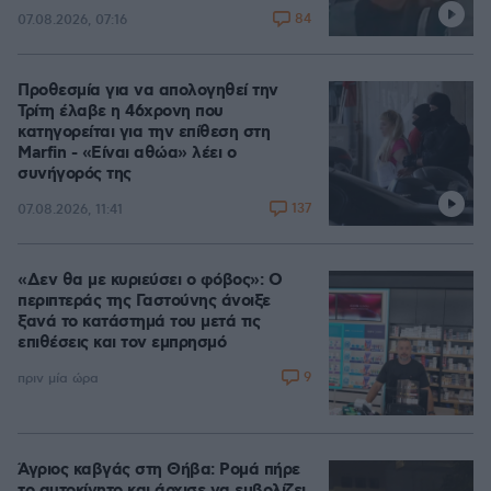
84
07.08.2026, 07:16
Προθεσμία για να απολογηθεί την
Τρίτη έλαβε η 46χρονη που
κατηγορείται για την επίθεση στη
Marfin - «Είναι αθώα» λέει ο
συνήγορός της
137
07.08.2026, 11:41
«Δεν θα με κυριεύσει ο φόβος»: Ο
περιπτεράς της Γαστούνης άνοιξε
ξανά το κατάστημά του μετά τις
επιθέσεις και τον εμπρησμό
9
πριν μία ώρα
Άγριος καβγάς στη Θήβα: Ρομά πήρε