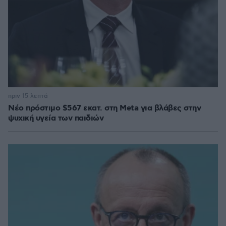
πριν 15 λεπτά
Νέο πρόστιμο $567 εκατ. στη Meta για βλάβες στην
ψυχική υγεία των παιδιών