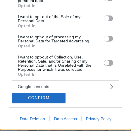
personal data.
grant or deny consent to Google and its third-party tags to
07.08.2026, 18:22
Opted In
use your data for below specified purposes in below Google
«Πόσα θέλεις για το κορίτσι;»: Τουρίστας στην
consent section.
Κρήτη ζητά... τιμή για να ασελγήσει σε ανήλικη, τι
I want to opt-out of the Sale of my
Personal Data.
καταγγέλλει ο ιδιοκτήτης επιχείρησης
Opted In
I want to opt-out of processing my
Personal Data for Targeted Advertising.
Opted In
I want to opt-out of Collection, Use,
Retention, Sale, and/or Sharing of my
Personal Data that Is Unrelated with the
Purposes for which it was collected.
Opted In
Google consents
CONFIRM
Data Deletion
Data Access
Privacy Policy