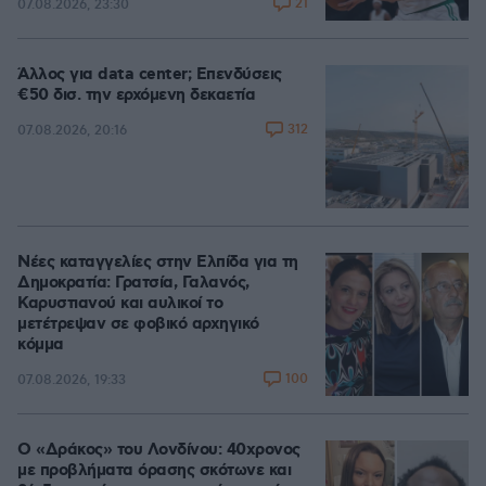
21
07.08.2026, 23:30
Άλλος για data center; Επενδύσεις
€50 δισ. την ερχόμενη δεκαετία
312
07.08.2026, 20:16
Νέες καταγγελίες στην Ελπίδα για τη
Δημοκρατία: Γρατσία, Γαλανός,
Καρυστιανού και αυλικοί το
μετέτρεψαν σε φοβικό αρχηγικό
κόμμα
100
07.08.2026, 19:33
Ο «Δράκος» του Λονδίνου: 40χρονος
με προβλήματα όρασης σκότωνε και