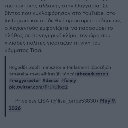
της πολιτικής αλλαγής στην Ουγγαρία. Σε
βίντεο που κυκλοφόρησαν στο YouTube, στο
Instagram και σε διεθνή πρακτορεία ειδήσεων,
ο Χεγκεντούς εμφανίζεται να παρασύρει το
πλήθος σε πανηγυρικό κλίμα, την ώρα που
χιλιάδες πολίτες γιόρταζαν τη νίκη του
κόμματος Τίσα.
Hegedűs Zsolt miniszter a Parlament lépcsőjén
#hegedűszsolt
ismételte meg elhíresült táncát
#magyarpéter
#dance
#funny
pic.twitter.com/PrJirUhxc2
— Priceless LISA (@lisa_price53830)
May 9,
2026