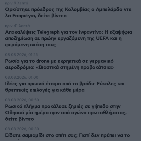
πριν 9 λεπτά
Ορκίστηκε πρόεδρος της Κολομβίας ο Αμπελάρδο ντε
λα Εσπριέγια, δείτε βίντεο
πριν 41 λεπτά
Αποκαλύψεις Telegraph για τον Ινφαντίνο: Η εξαψήφια
αποζημίωση σε πρώην εργαζόμενη της UEFA και η
φερόμενη σχέση τους
08.08.2026, 01:25
Ρωσία για το drone με εκρηκτικά σε γερμανικό
αεροδρόμιο: «Βιαστικά στημένη προβοκάτσια»
08.08.2026, 01:00
Ιδέες για πρωινό έτοιμο από το βράδυ: Εύκολες και
θρεπτικές επιλογές για κάθε μέρα
08.08.2026, 00:50
Ρωσικό πλήγμα προκάλεσε ζημιές σε γήπεδο στην
Οδησσό μία ημέρα πριν από αγώνα πρωταθλήματος,
δείτε βίντεο
08.08.2026, 00:30
Είδατε σαμιαμίδι στο σπίτι σας; Γιατί δεν πρέπει να το