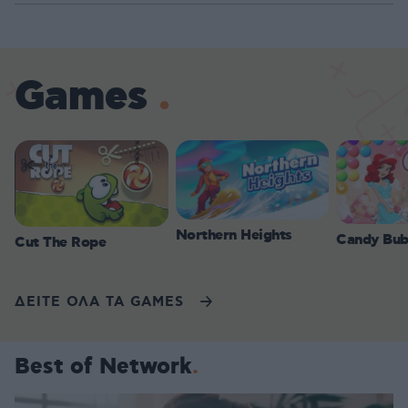
Games
Northern Heights
Candy Bub
Cut The Rope
ΔΕΙΤΕ ΟΛΑ ΤΑ GAMES
Best of Network