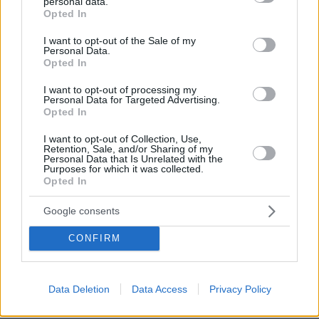
personal data.
grant or deny consent to Google and its third-party tags to
Opted In
use your data for below specified purposes in below Google
consent section.
I want to opt-out of the Sale of my
Personal Data.
Opted In
I want to opt-out of processing my
Personal Data for Targeted Advertising.
Opted In
I want to opt-out of Collection, Use,
Retention, Sale, and/or Sharing of my
Personal Data that Is Unrelated with the
Purposes for which it was collected.
Opted In
Google consents
CONFIRM
123
11.02.2026, 15:49
Χάος και άγριο ξύλο μεταξύ βουλευτών στην τουρκική
Data Deletion
Data Access
Privacy Policy
βουλή κατά την ορκωμοσία των νέων υπουργών
Δικαιοσύνης και Εσωτερικών