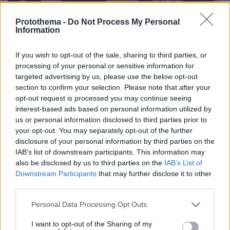
Protothema -
Do Not Process My Personal
Information
If you wish to opt-out of the sale, sharing to third parties, or
processing of your personal or sensitive information for
targeted advertising by us, please use the below opt-out
section to confirm your selection. Please note that after your
39
20.03.2026, 10:52
opt-out request is processed you may continue seeing
Πρώτα το πτυχίο και μετά το δαχτυλίδι: Δέχθηκε
interest-based ads based on personal information utilized by
πρόταση γάμου από τον αγαπημένο της μετά την
us or personal information disclosed to third parties prior to
ορκωμοσία στο Πανεπιστήμιο Κρήτης, δείτε βίντεο
your opt-out. You may separately opt-out of the further
disclosure of your personal information by third parties on the
Η Έλενα, πτυχιούχος του τμήματος τμήματος
IAB’s list of downstream participants. This information may
Κοινωνιολογίας του Πανεπιστημίου Κρήτης είπε το
also be disclosed by us to third parties on the
IAB’s List of
«ναι» στον σύντροφό της
Downstream Participants
that may further disclose it to other
third parties.
Please note that this website/app uses one or more Google
Personal Data Processing Opt Outs
services and may gather and store information including but
not limited to your visit or usage behaviour. You may click to
I want to opt-out of the Sharing of my