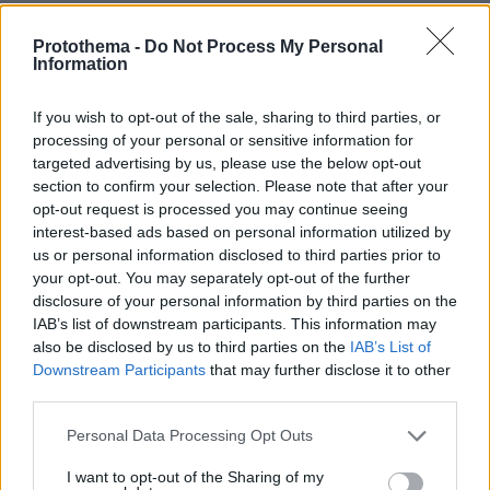
Σχετικά Άρθρα
Protothema -
Do Not Process My Personal
Information
If you wish to opt-out of the sale, sharing to third parties, or
processing of your personal or sensitive information for
targeted advertising by us, please use the below opt-out
section to confirm your selection. Please note that after your
opt-out request is processed you may continue seeing
interest-based ads based on personal information utilized by
us or personal information disclosed to third parties prior to
your opt-out. You may separately opt-out of the further
disclosure of your personal information by third parties on the
IAB’s list of downstream participants. This information may
also be disclosed by us to third parties on the
IAB’s List of
Downstream Participants
that may further disclose it to other
third parties.
Please note that this website/app uses one or more Google
Personal Data Processing Opt Outs
services and may gather and store information including but
not limited to your visit or usage behaviour. You may click to
I want to opt-out of the Sharing of my