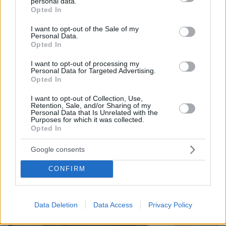
personal data.
grant or deny consent to Google and its third-party tags to
Opted In
use your data for below specified purposes in below Google
08.07.2025, 23:53
consent section.
I want to opt-out of the Sale of my
Βρετανία και Γαλλία ενωμένες απέναντι σε κοινές απειλές
Personal Data.
και προκλήσεις, λέει ο βασιλιάς Κάρολος
Opted In
I want to opt-out of processing my
Personal Data for Targeted Advertising.
Opted In
I want to opt-out of Collection, Use,
Retention, Sale, and/or Sharing of my
Personal Data that Is Unrelated with the
Purposes for which it was collected.
Opted In
Google consents
CONFIRM
Data Deletion
Data Access
Privacy Policy