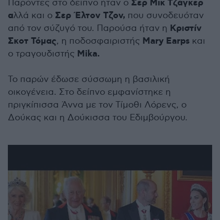
Σερ Μικ Τζάγκερ
Παρόντες στο δείπνο ήταν ο
α
Σερ Έλτον Τζον,
λλά και ο
που συνοδευόταν
Κριστίν
από τον σύζυγό του. Παρούσα ήταν η
Σκοτ Τόμας
Mary Earps
, η ποδοσφαιριστής
και
Mika.
ο τραγουδιστής
Το παρών έδωσε σύσσωμη η βασιλική
οικογένεια. Στο δείπνο εμφανίστηκε η
πριγκίπισσα Άννα με τον Τίμοθι Λόρενς, ο
Δούκας και η Δούκισσα του Εδιμβούργου.