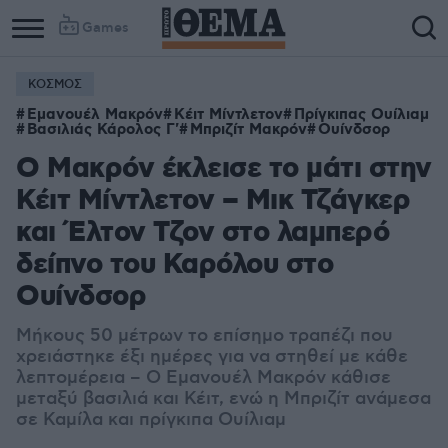
Games
ΚΟΣΜΟΣ
Εμανουέλ Μακρόν
Κέιτ Μίντλετον
Πρίγκιπας Ουίλιαμ
Βασιλιάς Κάρολος Γ'
Μπριζίτ Μακρόν
Ουίνδσορ
Ο Μακρόν έκλεισε το μάτι στην
Κέιτ Μίντλετον – Μικ Τζάγκερ
και Έλτον Τζον στο λαμπερό
δείπνο του Καρόλου στο
Ουίνδσορ
Μήκους 50 μέτρων το επίσημο τραπέζι που
χρειάστηκε έξι ημέρες για να στηθεί με κάθε
λεπτομέρεια – Ο Εμανουέλ Μακρόν κάθισε
μεταξύ βασιλιά και Κέιτ, ενώ η Μπριζίτ ανάμεσα
σε Καμίλα και πρίγκιπα Ουίλιαμ