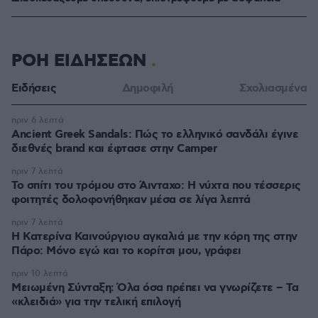
ΡΟΗ ΕΙΔΗΣΕΩΝ
Ειδήσεις
Δημοφιλή
Σχολιασμένα
πριν 6 λεπτά
Ancient Greek Sandals: Πώς το ελληνικό σανδάλι έγινε
διεθνές brand και έφτασε στην Camper
πριν 7 λεπτά
Το σπίτι του τρόμου στο Άινταχο: Η νύχτα που τέσσερις
φοιτητές δολοφονήθηκαν μέσα σε λίγα λεπτά
πριν 7 λεπτά
Η Κατερίνα Καινούργιου αγκαλιά με την κόρη της στην
Πάρο: Μόνο εγώ και το κορίτσι μου, γράφει
πριν 10 λεπτά
Μειωμένη Σύνταξη: Όλα όσα πρέπει να γνωρίζετε – Τα
«κλειδιά» για την τελική επιλογή