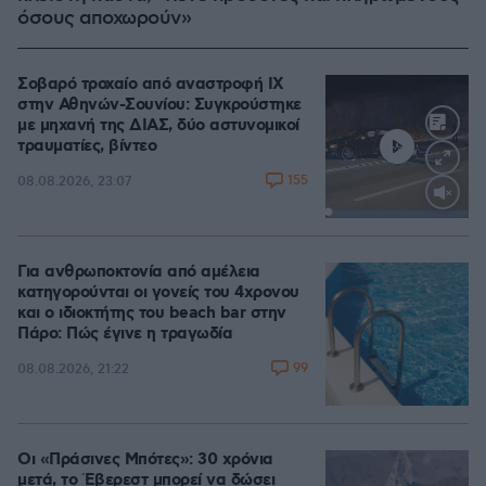
όσους αποχωρούν»
Σοβαρό τροχαίο από αναστροφή ΙΧ
στην Αθηνών-Σουνίου: Συγκρούστηκε
με μηχανή της ΔΙΑΣ, δύο αστυνομικοί
τραυματίες, βίντεο
155
08.08.2026, 23:07
Loaded
:
100.00%
Για ανθρωποκτονία από αμέλεια
κατηγορούνται οι γονείς του 4χρονου
και ο ιδιοκτήτης του beach bar στην
Πάρο: Πώς έγινε η τραγωδία
99
08.08.2026, 21:22
Οι «Πράσινες Μπότες»: 30 χρόνια
μετά, το Έβερεστ μπορεί να δώσει