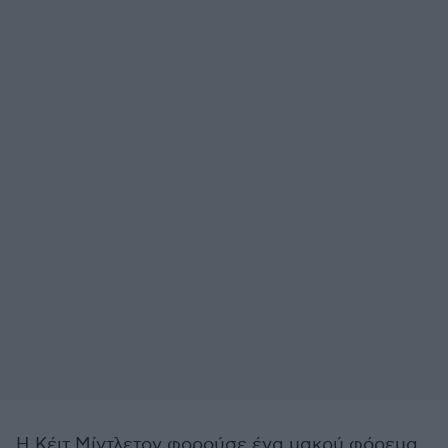
Η Κέιτ Μίντλετον φορούσε ένα μακρύ φόρεμα