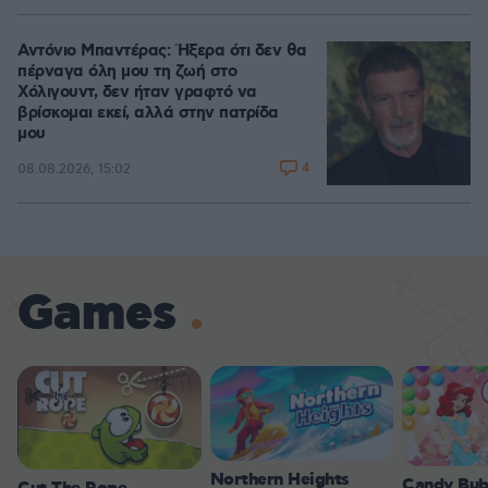
Αντόνιο Μπαντέρας: Ήξερα ότι δεν θα
πέρναγα όλη μου τη ζωή στο
Χόλιγουντ, δεν ήταν γραφτό να
βρίσκομαι εκεί, αλλά στην πατρίδα
μου
4
08.08.2026, 15:02
Games
Northern Heights
Candy Bub