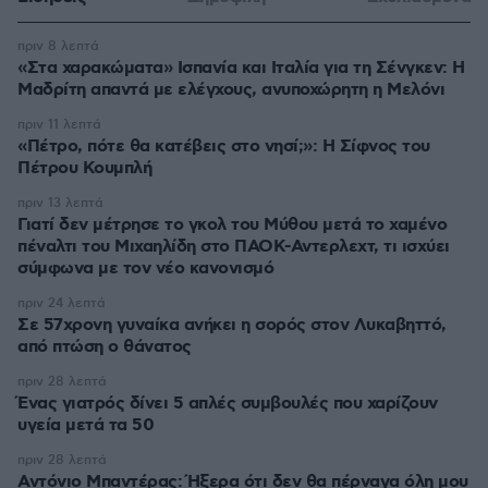
πριν 8 λεπτά
«Στα χαρακώματα» Ισπανία και Ιταλία για τη Σένγκεν: Η
Μαδρίτη απαντά με ελέγχους, ανυποχώρητη η Μελόνι
πριν 11 λεπτά
«Πέτρο, πότε θα κατέβεις στο νησί;»: Η Σίφνος του
Πέτρου Κουμπλή
πριν 13 λεπτά
Γιατί δεν μέτρησε το γκολ του Μύθου μετά το χαμένο
πέναλτι του Μιχαηλίδη στο ΠΑΟΚ-Αντερλεχτ, τι ισχύει
σύμφωνα με τον νέο κανονισμό
πριν 24 λεπτά
Σε 57χρονη γυναίκα ανήκει η σορός στον Λυκαβηττό,
από πτώση ο θάνατος
πριν 28 λεπτά
Ένας γιατρός δίνει 5 απλές συμβουλές που χαρίζουν
υγεία μετά τα 50
πριν 28 λεπτά
Αντόνιο Μπαντέρας: Ήξερα ότι δεν θα πέρναγα όλη μου