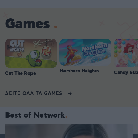
Games
Northern Heights
Candy Bub
Cut The Rope
ΔΕΙΤΕ ΟΛΑ ΤΑ GAMES
Best of Network