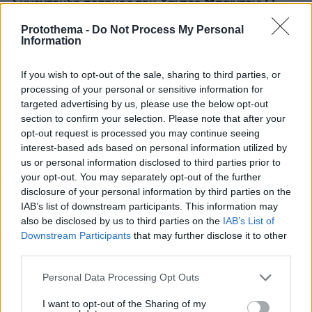
Συνέντευξη ποταμός του Χάντερ Μπάιντεν: Ο
πατέρας μου έχει μεταστάσεις στα οστά - Έπινα 4
Protothema -
Do Not Process My Personal
λίτρα βότκα τη μέρα, κάπνιζα κρακ κάθε 15 λεπτά
Information
If you wish to opt-out of the sale, sharing to third parties, or
processing of your personal or sensitive information for
targeted advertising by us, please use the below opt-out
section to confirm your selection. Please note that after your
opt-out request is processed you may continue seeing
interest-based ads based on personal information utilized by
us or personal information disclosed to third parties prior to
your opt-out. You may separately opt-out of the further
disclosure of your personal information by third parties on the
IAB’s list of downstream participants. This information may
also be disclosed by us to third parties on the
IAB’s List of
Downstream Participants
that may further disclose it to other
third parties.
Please note that this website/app uses one or more Google
Personal Data Processing Opt Outs
services and may gather and store information including but
not limited to your visit or usage behaviour. You may click to
I want to opt-out of the Sharing of my