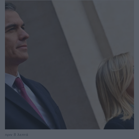
πριν 8 λεπτά