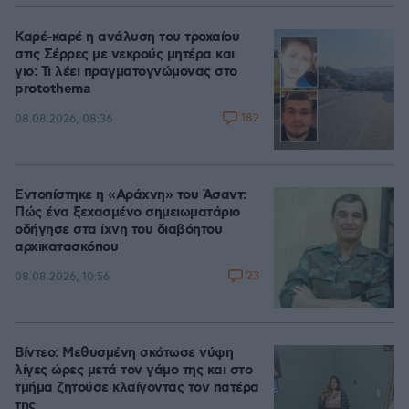
Καρέ-καρέ η ανάλυση του τροχαίου
στις Σέρρες με νεκρούς μητέρα και
γιο: Τι λέει πραγματογνώμονας στο
protothema
182
08.08.2026, 08:36
Εντοπίστηκε η «Αράχνη» του Άσαντ:
Πώς ένα ξεχασμένο σημειωματάριο
οδήγησε στα ίχνη του διαβόητου
αρχικατασκόπου
23
08.08.2026, 10:56
Βίντεο: Μεθυσμένη σκότωσε νύφη
λίγες ώρες μετά τον γάμο της και στο
τμήμα ζητούσε κλαίγοντας τον πατέρα
της