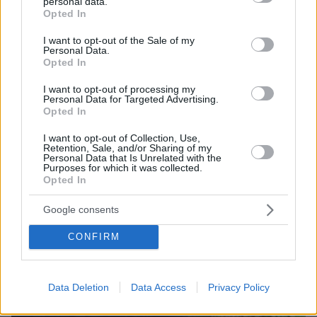
personal data.
grant or deny consent to Google and its third-party tags to
Opted In
use your data for below specified purposes in below Google
consent section.
I want to opt-out of the Sale of my
Personal Data.
08.08.2026, 10:26
Opted In
Τι έγραφαν οι ξένοι ανταποκριτές σε
I want to opt-out of processing my
τηλεγραφήματά τους από τη Μικρά Ασία το 1921
Personal Data for Targeted Advertising.
Opted In
I want to opt-out of Collection, Use,
Retention, Sale, and/or Sharing of my
Personal Data that Is Unrelated with the
Purposes for which it was collected.
Opted In
Google consents
CONFIRM
Data Deletion
Data Access
Privacy Policy