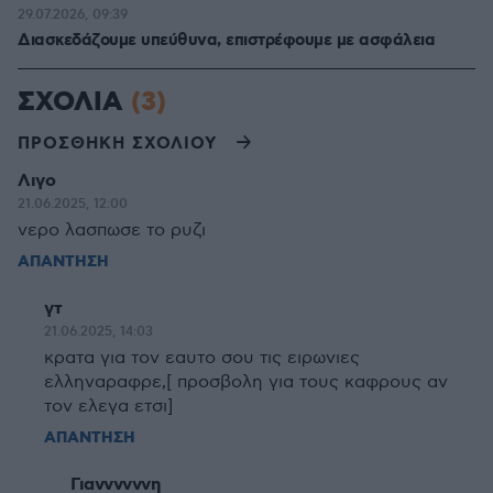
29.07.2026, 09:39
Διασκεδάζουμε υπεύθυνα, επιστρέφουμε με ασφάλεια
ΣΧΟΛΙΑ
(3)
ΠΡΟΣΘΗΚΗ ΣΧΟΛΙΟΥ
Λιγο
21.06.2025, 12:00
νερο λασπωσε το ρυζι
ΑΠΑΝΤΗΣΗ
γτ
21.06.2025, 14:03
κρατα για τον εαυτο σου τις ειρωνιες
ελληναραφρε,[ προσβολη για τους καφρους αν
τον ελεγα ετσι]
ΑΠΑΝΤΗΣΗ
Γιαννννννη