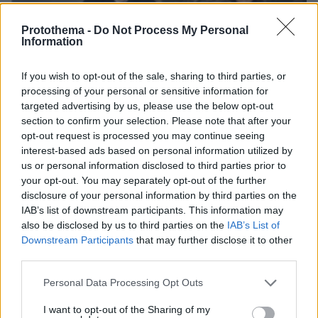
Protothema -
Do Not Process My Personal
Information
If you wish to opt-out of the sale, sharing to third parties, or
processing of your personal or sensitive information for
targeted advertising by us, please use the below opt-out
section to confirm your selection. Please note that after your
opt-out request is processed you may continue seeing
interest-based ads based on personal information utilized by
us or personal information disclosed to third parties prior to
your opt-out. You may separately opt-out of the further
disclosure of your personal information by third parties on the
IAB’s list of downstream participants. This information may
also be disclosed by us to third parties on the
IAB’s List of
Downstream Participants
that may further disclose it to other
06.08.2026, 04:44
third parties.
«Τα παιδιά έχουν μια μικρή ίωση»: Το τελευταίο
μήνυμα της μητέρας στον πρώην σύζυγό της πριν
Please note that this website/app uses one or more Google
Personal Data Processing Opt Outs
δολοφονήσει τα τέσσερα παιδιά τους
services and may gather and store information including but
not limited to your visit or usage behaviour. You may click to
I want to opt-out of the Sharing of my