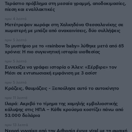
Τεράστιο πρόβλημα στη μεσαία γραμμή, αποδοκιμασίες,
πίεση και εναλλακτικές
πριν 4 λεπτά
Μετέτρεψαν χωράφι στη Χαλκηδόνα Θεσσαλονίκης σε
χωματερή με μπάζα από ανακαινίσεις, δύο συλλήψεις
πριν 5 λεπτά
Το μυστήριο με το «rainbow baby» λύθηκε μετά από 65
χρόνια: Η πιο συγκινητική ιστορία υιοθεσίας
πριν 5 λεπτά
Συνεχίζει να γράφει ιστορία ο Άλεν: «Σέρβιρε» τον
Μέσι σε εντυπωσιακή εμφάνιση με 3 ασίστ
πριν 5 λεπτά
Κράζεις, θαυμάζεις - Ξεπούλησε αυτό το αυτοκίνητο
πριν 11 λεπτά
Ιλαρά: Ακριβό το τίμημα της χαμηλής εμβολιαστικής
κάλυψης στις ΗΠΑ – Κάθε κρούσμα κοστίζει πάνω από
53.000 δολάρια
πριν 13 λεπτά
Νεαρή γυναίκα από την Αιθιοπία έγινε viral με τη φυσική