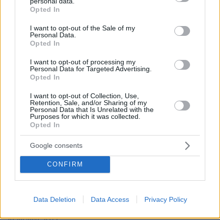
personal data.
grant or deny consent to Google and its third-party tags to
Opted In
use your data for below specified purposes in below Google
consent section.
I want to opt-out of the Sale of my
Personal Data.
Opted In
I want to opt-out of processing my
Personal Data for Targeted Advertising.
Opted In
I want to opt-out of Collection, Use,
Retention, Sale, and/or Sharing of my
Personal Data that Is Unrelated with the
Purposes for which it was collected.
Opted In
Google consents
CONFIRM
Data Deletion
Data Access
Privacy Policy