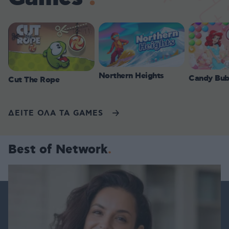
Northern Heights
Candy Bub
Cut The Rope
ΔΕΙΤΕ ΟΛΑ ΤΑ GAMES
Best of Network